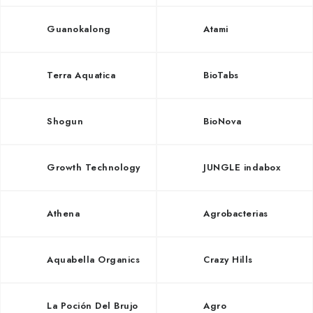
Guanokalong
Atami
Terra Aquatica
BioTabs
Shogun
BioNova
Growth Technology
JUNGLE indabox
Athena
Agrobacterias
Aquabella Organics
Crazy Hills
La Poción Del Brujo
Agro