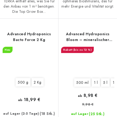
TERRA enthält alles, was Sie für
optimales Biostimulans, das für
den Anbau von 1 m² benötigen.
mehr Energie und Vitalität sorgt.
Die Top Grow Box...
Advanced Hydroponics
Advanced Hydroponics
Bacto Force 2 Kg
Bloom – mineralischer
Blütedünger
Neu
(bis zu 12 %)
500 g
2 Kg
500 ml
1 l
5 l
10
8,98 €
ab
18,99 €
ab
9,98 €
(18 Stk.)
(25 Stk.)
auf Lager (2-5 Tage)
auf Lager