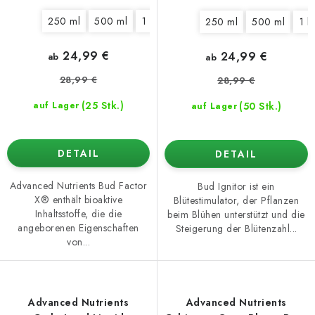
250 ml
500 ml
1 l
5 l
10 l
20 l
250 ml
500 ml
1 l
24,99 €
24,99 €
ab
ab
28,99 €
28,99 €
(25 Stk.)
(50 Stk.)
auf Lager
auf Lager
DETAIL
DETAIL
Advanced Nutrients Bud Factor
Bud Ignitor ist ein
X® enthält bioaktive
Blütestimulator, der Pflanzen
Inhaltsstoffe, die die
beim Blühen unterstützt und die
angeborenen Eigenschaften
Steigerung der Blütenzahl...
von...
Advanced Nutrients
Advanced Nutrients