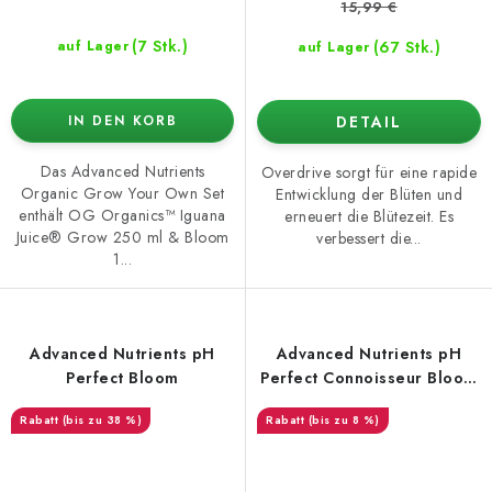
15,99 €
(7 Stk.)
(67 Stk.)
auf Lager
auf Lager
DETAIL
IN DEN KORB
Das Advanced Nutrients
Overdrive sorgt für eine rapide
Organic Grow Your Own Set
Entwicklung der Blüten und
enthält OG Organics™ Iguana
erneuert die Blütezeit. Es
Juice® Grow 250 ml & Bloom
verbessert die...
1...
Advanced Nutrients pH
Advanced Nutrients pH
Perfect Bloom
Perfect Connoisseur Bloom
A+B
(bis zu 38 %)
(bis zu 8 %)