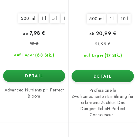
500 ml
1 l
5 l
10 l
20 l
500 ml
1 l
10 l
7,98 €
20,99 €
ab
ab
12 €
21,99 €
(63 Stk.)
(17 Stk.)
auf Lager
auf Lager
DETAIL
DETAIL
Advanced Nutrients pH Perfect
Professionelle
Bloom
Zweikomponenten-Ernährung für
erfahrene Züchter. Das
Düngemittel pH Perfect
Connoisseur...