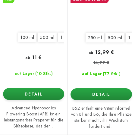
100 ml
500 ml
1 l
5 l
250 ml
500 ml
1 l
12,99 €
ab
11 €
ab
14,99 €
(10 Stk.)
(77 Stk.)
auf Lager
auf Lager
DETAIL
DETAIL
Advanced Hydroponics
B52 enthält eine Vitaminformel
Flowering Boost (AFB) ist ein
von B1 und B6, die Ihre Pflanze
leistungsstarkes Präparat für die
stärker macht, ihr Wachstum
Blütephase, das den...
fördert und...