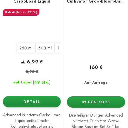
CarboLoad Liquid
Cultivator Grow-Bloom-Base
3× 1 kg, Dünger-Set
(bis zu 22 %)
250 ml
500 ml
1 l
5 l
10 l
20 l
6,99 €
ab
160 €
8,98 €
(49 Stk.)
auf Lager
Auf Anfrage
DETAIL
IN DEN KORB
Advanced Nutrients Carbo Load
Dreiteiliger Dünger Advanced
Liquid enthält mehr
Nutrients Cultivator Grow-
Kohlenhydratquellen als
Bloom-Base im Set 3x 1 kg.