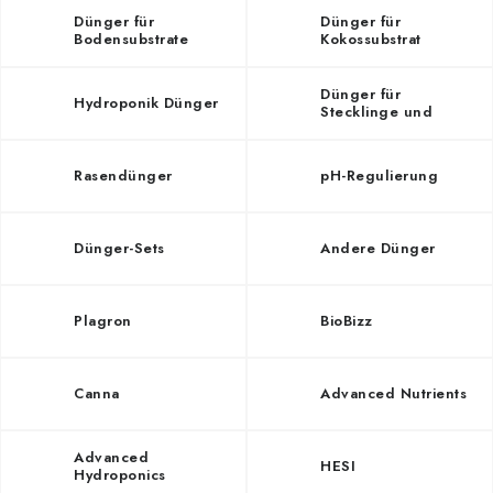
Dünger für
Dünger für
Bodensubstrate
Kokossubstrat
Dünger für
Hydroponik Dünger
Stecklinge und
Anzucht
Rasendünger
pH-Regulierung
Dünger-Sets
Andere Dünger
Plagron
BioBizz
Canna
Advanced Nutrients
Advanced
HESI
Hydroponics