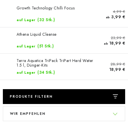
Growth Technology Chilli Focus
4,99 €
3,99 €
ab
(32 Stk.)
auf Lager
Athena Liquid Cleanse
23,99 €
18,99 €
ab
(51 Stk.)
auf Lager
Terra Aquatica TriPack TriPart Hard Water
28,99 €
1.5 l, Dünger-Kits
18,99 €
(34 Stk.)
auf Lager
PRODUKTE FILTERN
L
P
WIR EMPFEHLEN
i
r
s
o