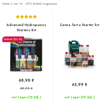
t
d
Seite
1
von
14
-
470
Artikel insgesamt
e
u
d
k
e
t
Advanced Hydroponics
Canna Terra Starter kit
r
s
Starters Kit
P
o
(23 %)
r
r
o
t
d
i
u
e
k
r
t
u
68,98 €
e
n
45,99 €
89,99 €
g
(15 Stk.)
(19 Stk.)
auf Lager
auf Lager