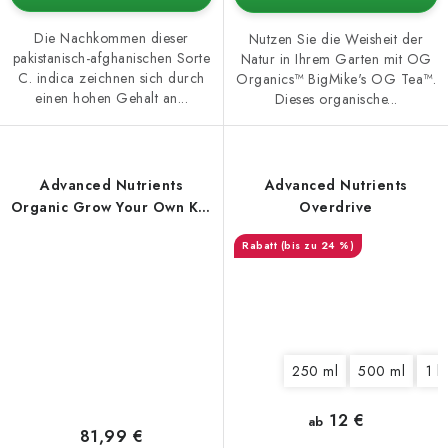
Die Nachkommen dieser
Nutzen Sie die Weisheit der
pakistanisch-afghanischen Sorte
Natur in Ihrem Garten mit OG
C. indica zeichnen sich durch
Organics™ BigMike's OG Tea™.
einen hohen Gehalt an...
Dieses organische...
Advanced Nutrients
Advanced Nutrients
Organic Grow Your Own Kit,
Overdrive
Dünger-Set
(bis zu 24 %)
250 ml
500 ml
1 l
12 €
ab
81,99 €