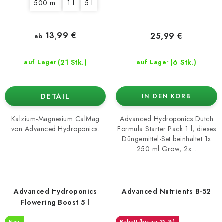
500 ml
1 l
5 l
13,99 €
25,99 €
ab
(21 Stk.)
(6 Stk.)
auf Lager
auf Lager
DETAIL
IN DEN KORB
Kalzium-Magnesium CalMag
Advanced Hydroponics Dutch
von Advanced Hydroponics.
Formula Starter Pack 1 l, dieses
Düngemittel-Set beinhaltet 1x
250 ml Grow, 2x...
Advanced Hydroponics
Advanced Nutrients B-52
Flowering Boost 5 l
Neu
(bis zu 25 %)