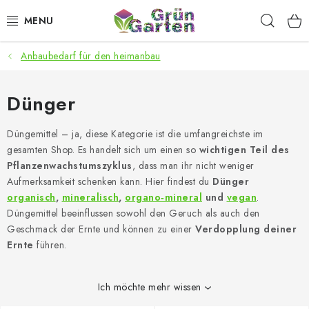
Zum
Such
Inhalt
springen
Anbaubedarf für den heimanbau
ANGEBOTE
LED PFLANZENLAMPEN
Dünger
ANBAUBEDARF FÜR DEN HEIMANBAU
Düngemittel – ja, diese Kategorie ist die umfangreichste im
gesamten Shop. Es handelt sich um einen so
wichtigen Teil des
Pflanzen­wachstumszyklus
, dass man ihr nicht weniger
AQUARISTIK
Aufmerksamkeit schenken kann. Hier findest du
Dünger
organisch
,
mineralisch
,
organo‑mineral
und
vegan
.
MICROGREENS
Düngemittel beeinflussen sowohl den Geruch als auch den
Geschmack der Ernte und können zu einer
Verdopplung deiner
SMARTER GARTEN
Ernte
führen.
Geschäftsbewertung
Kaufberatung
AGB
Blog
Ich möchte mehr wissen
Kontakt
Datenschutzerklärung
Impressum