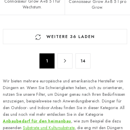
Connoisseur Grow A+B 5 l für
Connoisseur Grow A+B 5 l pro
Wachstum.
Grow.
S
WEITERE 36 LADEN
t
e
u
P
e
1
14
a
r
g
e
i
Wir bieten mehrere europäische und amerikanische Hersteller von
n
l
Düngern an. Wenn Sie Schwierigkeiten haben, sich zu orientieren,
i
e
nutzen Sie unsere Filter, um Dünger genau nach Ihren Bedürfnissen
e
m
anzuzeigen, beispielsweise nach Anwendungsbereich. Dünger für
r
e
den Outdoor- und Indoor-Anbau finden Sie in dieser Kategorie. All
u
n
das und noch viel mehr entdecken Sie in der Kategorie
n
Anbaubedarf für den heimanbau
, wie zum Beispiel die dazu
t
g
passenden
Substrate und Kultursubstrate
, die eng mit den Düngern