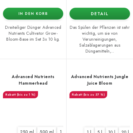
DETAIL
IN DEN KORB
Dreiteiliger Dünger Advanced
Das Spülen der Pflanzen ist sehr
Nutrients Cultivator Grow-
wichtig, um sie von
Bloom-Base im Set 3x 10 kg.
Verunreinigungen,
Salzablagerungen aus
Düngemitteln,...
Advanced Nutrients
Advanced Nutrients Jungle
Hammerhead
Juice Bloom
(bis zu 1 %)
(bis zu 37 %)
250 ml
500 ml
1 l
5 l
10 l
1 l
5 l
10 l
20 l