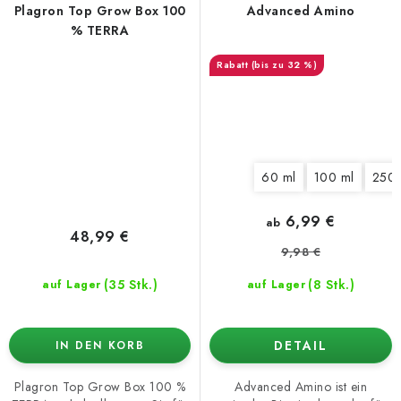
Plagron Top Grow Box 100
Advanced Amino
% TERRA
(bis zu 32 %)
60 ml
100 ml
250 
6,99 €
ab
48,99 €
9,98 €
(35 Stk.)
(8 Stk.)
auf Lager
auf Lager
DETAIL
IN DEN KORB
Plagron Top Grow Box 100 %
Advanced Amino ist ein