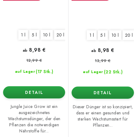
1 l
5 l
10 l
20 l
1 l
5 l
10 l
20 l
8,98 €
8,98 €
ab
ab
12,99 €
13,99 €
(17 Stk.)
(22 Stk.)
auf Lager
auf Lager
DETAIL
DETAIL
Jungle Juice Grow ist ein
Dieser Dünger ist so konzipiert,
ausgezeichnetes
dass er einen gesunden und
Wachstumsdünger, der den
starken Wachstumsstart für
Pflanzen die notwendigen
Pflanzen...
Nährstoffe für...