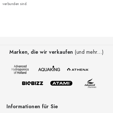
e
verbunden sind.
d
e
r
L
i
F
s
t
u
Marken, die wir verkaufen
(und mehr...)
e
ß
z
e
i
l
e
Informationen für Sie