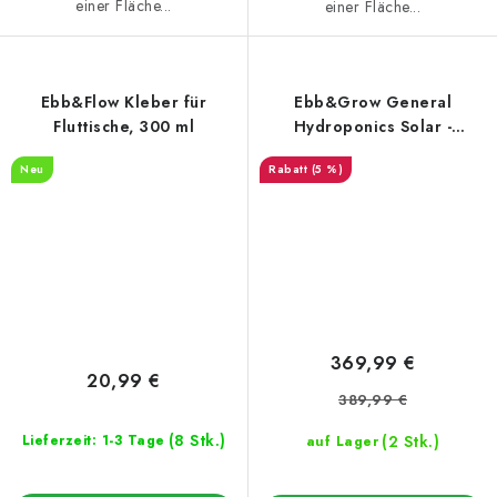
einer Fläche...
einer Fläche...
Ebb&Flow Kleber für
Ebb&Grow General
Fluttische, 300 ml
Hydroponics Solar -
Überflutungswanne mit
Neu
(5 %)
Tank und Stofftöpfen
369,99 €
20,99 €
389,99 €
(8 Stk.)
(2 Stk.)
Lieferzeit: 1-3 Tage
auf Lager