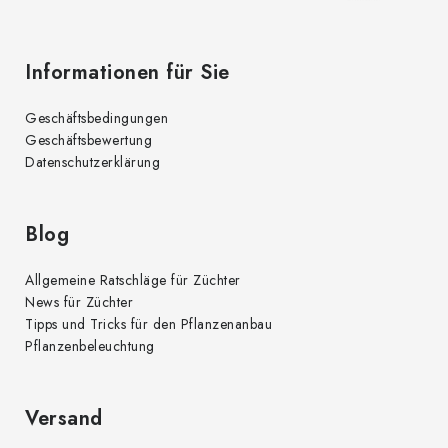
t
e
e
d
Informationen für Sie
e
r
Geschäftsbedingungen
L
Geschäftsbewertung
i
Datenschutzerklärung
s
t
e
Blog
Allgemeine Ratschläge für Züchter
News für Züchter
Tipps und Tricks für den Pflanzenanbau
Pflanzenbeleuchtung
Versand