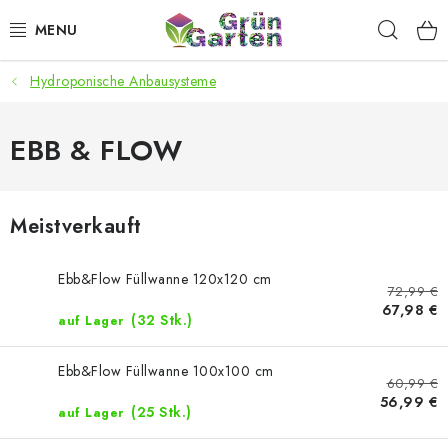
Zum
Such
Inhalt
springen
Hydroponische Anbausysteme
ANGEBOTE
LED PFLANZENLAMPEN
EBB & FLOW
ANBAUBEDARF FÜR DEN HEIMANBAU
Meistverkauft
AQUARISTIK
Ebb&Flow Füllwanne 120x120 cm
72,99 €
MICROGREENS
67,98 €
(32 Stk.)
auf Lager
SMARTER GARTEN
Ebb&Flow Füllwanne 100x100 cm
60,99 €
56,99 €
Geschäftsbewertung
Kaufberatung
AGB
Blog
(25 Stk.)
auf Lager
Kontakt
Datenschutzerklärung
Impressum