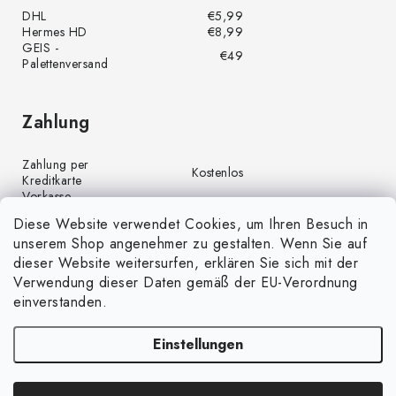
DHL
€5,99
Hermes HD
€8,99
GEIS -
€49
Palettenversand
Zahlung
Zahlung per
Kostenlos
Kreditkarte
Vorkasse
Kostenlos
(Banküberweisung)
Diese Website verwendet Cookies, um Ihren Besuch in
Zahlung per PayPal
Kostenlos
unserem Shop angenehmer zu gestalten. Wenn Sie auf
Nachnahme
€4,00
dieser Website weitersurfen, erklären Sie sich mit der
Verwendung dieser Daten gemäß der EU-Verordnung
einverstanden.
Einstellungen
Copyright 2026
GrünGarten.de
. Alle Rechte vorbehalten.
Cookie-