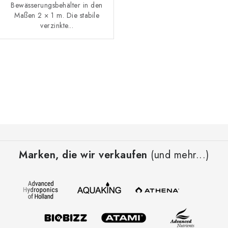
Bewässerungsbehälter in den
Maßen 2 × 1 m. Die stabile
verzinkte...
S
t
e
u
e
F
r
u
e
Marken, die wir verkaufen
(und mehr...)
ß
l
z
e
e
m
i
e
l
n