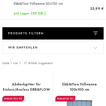
Ebb&Flow Füllwanne 30x100 cm
25,99 €
(29 Stk.)
auf Lager
PRODUKTE FILTERN
L
P
WIR EMPFEHLEN
i
r
s
o
t
d
Seite
1
von
1
-
17
Artikel insgesamt
e
u
d
k
e
t
Abdeckgitter für
Ebb&Flow Füllwanne
r
s
Einlass/Auslass EBB&FLOW
100x100 cm
P
o
(33 %)
(6 %)
r
r