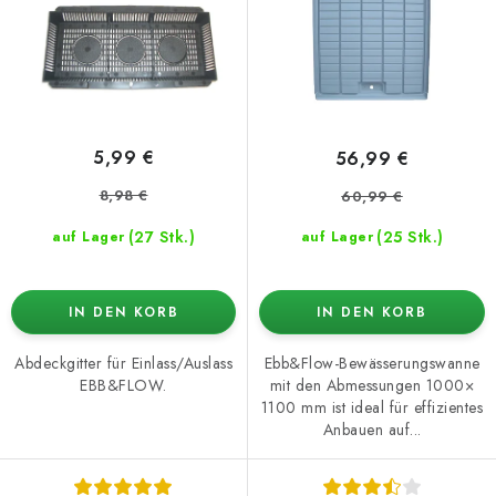
o
t
d
i
u
e
k
r
t
u
5,99 €
56,99 €
e
n
8,98 €
60,99 €
g
(27 Stk.)
(25 Stk.)
auf Lager
auf Lager
IN DEN KORB
IN DEN KORB
Abdeckgitter für Einlass/Auslass
Ebb&Flow-Bewässerungswanne
EBB&FLOW.
mit den Abmessungen 1000×
1100 mm ist ideal für effizientes
Anbauen auf...