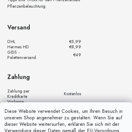
Pflanzenbeleuchtung
Versand
DHL
€5,99
Hermes HD
€8,99
GEIS -
€49
Palettenversand
Zahlung
Zahlung per
Kostenlos
Kreditkarte
Vorkasse
Kostenlos
(Banküberweisung)
Diese Website verwendet Cookies, um Ihren Besuch in
Zahlung per PayPal
Kostenlos
unserem Shop angenehmer zu gestalten. Wenn Sie auf
Nachnahme
€4,00
dieser Website weitersurfen, erklären Sie sich mit der
Verwendung dieser Daten gemäß der EU-Verordnung