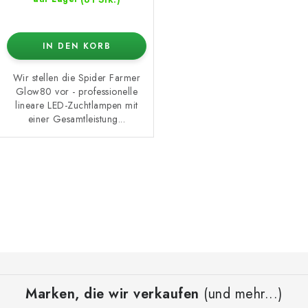
IN DEN KORB
Wir stellen die Spider Farmer
Glow80 vor - professionelle
lineare LED-Zuchtlampen mit
einer Gesamtleistung...
S
t
e
u
e
F
r
u
e
Marken, die wir verkaufen
(und mehr...)
ß
l