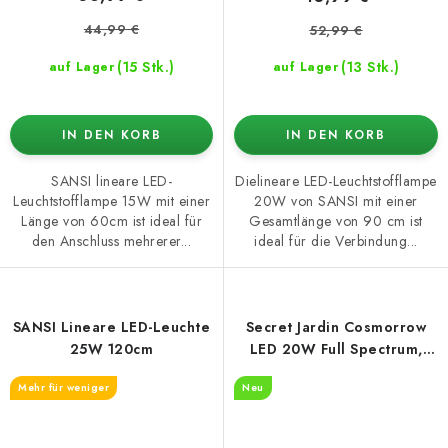
44,99 €
52,99 €
(15 Stk.)
(13 Stk.)
auf Lager
auf Lager
IN DEN KORB
IN DEN KORB
SANSI lineare LED-
Dielineare LED-Leuchtstofflampe
Leuchtstofflampe 15W mit einer
20W von SANSI mit einer
Länge von 60cm ist ideal für
Gesamtlänge von 90 cm ist
den Anschluss mehrerer...
ideal für die Verbindung...
SANSI Lineare LED-Leuchte
Secret Jardin Cosmorrow
25W 120cm
LED 20W Full Spectrum,
2,85 µmol/J, COP20FS
Mehr für weniger
Neu