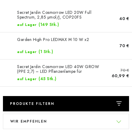
Secret Jardin Cosmorrow LED 20W Full
Spectrum, 2,85 µmol/J, COP20FS
40 €
(149 Stk.)
auf Lager
Garden High Pro LEDMAX M 10 W x2
70 €
(1 Stk.)
auf Lager
Secret Jardin Cosmorrow LED 40W GROW
70 €
(PPE 2,7) – LED Pflanzenlampe für
60,99 €
Wachstum (COP4065)
(45 Stk.)
auf Lager
PRODUKTE FILTERN
L
P
WIR EMPFEHLEN
i
r