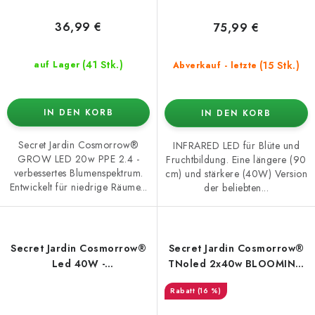
36,99 €
75,99 €
(41 Stk.)
(15 Stk.)
auf Lager
Abverkauf - letzte
IN DEN KORB
IN DEN KORB
Secret Jardin Cosmorrow®
INFRARED LED für Blüte und
GROW LED 20w PPE 2.4 -
Fruchtbildung. Eine längere (90
verbessertes Blumenspektrum.
cm) und stärkere (40W) Version
Entwickelt für niedrige Räume...
der beliebten...
Secret Jardin Cosmorrow®
Secret Jardin Cosmorrow®
Led 40W -
TNoled 2x40w BLOOMING
Ultraviolettspektrum
LED Kit
(16 %)