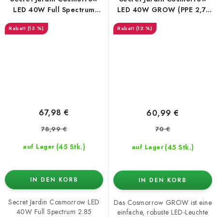
LED 40W Full Spectrum
LED 40W GROW (PPE 2,7)
2.85 µmol/J
– LED Pflanzenlampe für
(13 %)
(12 %)
Wachstum (COP4065)
67,98 €
60,99 €
78,99 €
70 €
(45 Stk.)
(45 Stk.)
auf Lager
auf Lager
IN DEN KORB
IN DEN KORB
Secret Jardin Cosmorrow LED
Das Cosmorrow GROW ist eine
40W Full Spectrum 2.85
einfache, robuste LED-Leuchte