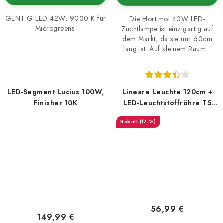
GENT G-LED 42W, 9000 K für
Die Hortimol 40W LED-
Microgreens.
Zuchtlampe ist einzigartig auf
dem Markt, da sie nur 60cm
lang ist. Auf kleinem Raum...
LED-Segment Lucius 100W,
Lineare Leuchte 120cm +
Finisher 10K
LED-Leuchtstoffröhre T5
6400K 20W (Microgreens
(17 %)
Beleuchtung)
56,99 €
149,99 €