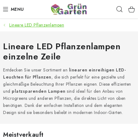
Zum
Such
Inhalt
springen
Lineare LED Pflanzenlampen
ANGEBOTE
LED PFLANZENLAMPEN
Lineare LED Pflanzenlampen
einzelne Zeile
ANBAUBEDARF FÜR DEN HEIMANBAU
Entdecken Sie unser Sortiment an
linearen einreihigen LED-
AQUARISTIK
Leuchten für Pflanzen
, die sich perfekt für eine gezielte und
gleichmäßige Beleuchtung Ihrer Pflanzen eignen. Diese effizienten
MICROGREENS
und
platzsparenden Lampen
sind ideal für den Anbau von
Microgreens und anderen Pflanzen, die direktes Licht von oben
benötigen. Dank der einfachen Installation und dem eleganten
SMARTER GARTEN
Design sind sie besonders beliebt in modernen Indoor-Gärten.
Geschäftsbewertung
Kaufberatung
AGB
Blog
Meistverkauft
Kontakt
Datenschutzerklärung
Impressum