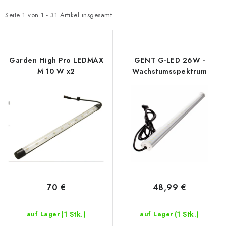
s
o
t
d
Seite
1
von
1
-
31
Artikel insgesamt
e
u
d
k
e
t
Garden High Pro LEDMAX
GENT G-LED 26W -
r
s
M 10 W x2
Wachstumsspektrum
P
o
r
r
o
t
d
i
u
e
k
r
t
u
e
n
70 €
48,99 €
g
(1 Stk.)
(1 Stk.)
auf Lager
auf Lager