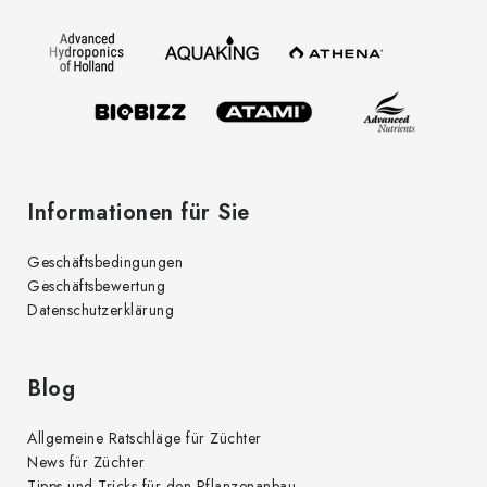
z
e
e
m
i
e
l
n
t
e
e
d
Informationen für Sie
e
r
Geschäftsbedingungen
L
Geschäftsbewertung
i
Datenschutzerklärung
s
t
e
Blog
Allgemeine Ratschläge für Züchter
News für Züchter
Tipps und Tricks für den Pflanzenanbau