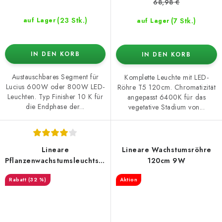
68,98 €
(23 Stk.)
(7 Stk.)
auf Lager
auf Lager
IN DEN KORB
IN DEN KORB
Austauschbares Segment für
Komplette Leuchte mit LED-
Lucius 600W oder 800W LED-
Röhre T5 120cm. Chromatizität
Leuchten. Typ Finisher 10 K für
angepasst 6400K für das
die Endphase der...
vegetative Stadium von...
Lineare
Lineare Wachstumsröhre
Pflanzenwachstumsleuchtstoffröhre
120cm 9W
120cm 28W
(32 %)
Aktion