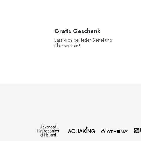
t
Gratis Geschenk
Lass dich bei jeder Bestellung
überraschen!
r
F
l
u
ß
z
e