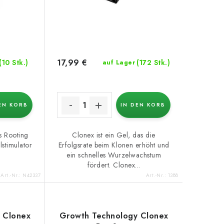
17,99 €
(10 Stk.)
(172 Stk.)
auf Lager
EN KORB
IN DEN KORB
s Rooting
Clonex ist ein Gel, das die
lstimulator
Erfolgsrate beim Klonen erhöht und
ein schnelles Wurzelwachstum
fördert. Clonex...
Art.-Nr.:
N42337
Art.-Nr.:
1388
 Clonex
Growth Technology Clonex