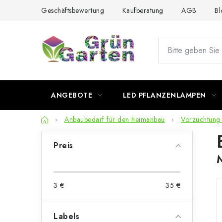
Zum
Geschäftsbewertung
Kaufberatung
AGB
Bl
Inhalt
springen
ANGEBOTE
LED PFLANZENLAMPEN
Startseite
Anbaubedarf für den heimanbau
Vorzüchtung
S
Preis
e
i
3
€
35
€
t
e
Labels