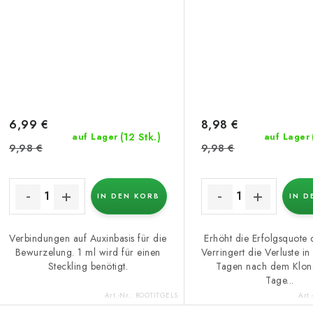
6,99 €
8,98 €
(12 Stk.)
auf Lager
auf Lager
9,98 €
9,98 €
IN DEN KORB
IN D
Verbindungen auf Auxinbasis für die
Erhöht die Erfolgsquote 
Bewurzelung. 1 ml wird für einen
Verringert die Verluste in
Steckling benötigt.
Tagen nach dem Klon
Tage...
Art.-Nr.:
ROOTITGELS
Art.