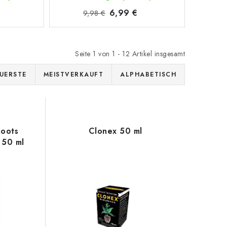
6,99 €
9,98 €
Seite
1
von
1
-
12
Artikel insgesamt
UERSTE
MEISTVERKAUFT
ALPHABETISCH
Roots
Clonex 50 ml
 50 ml