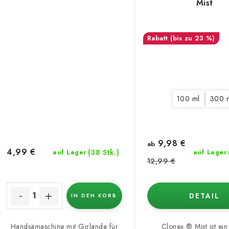
Mist
(bis zu 23 %)
100 ml
300 
9,98 €
ab
4,99 €
(38 Stk.)
auf Lager
auf Lager
12,99 €
DETAIL
IN DEN KORB
Handsämaschine mit Girlande für
Clonex ® Mist ist ein