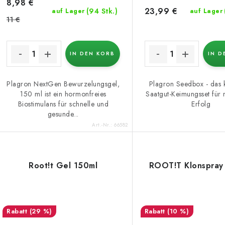
8,98 €
23,99 €
(94 Stk.)
auf Lager
auf Lager
11 €
IN DEN KORB
IN D
Plagron NextGen Bewurzelungsgel,
Plagron Seedbox - das 
150 ml ist ein hormonfreies
Saatgut-Keimungsset für
Biostimulans für schnelle und
Erfolg
gesunde...
Art.-Nr.:
66582
Root!t Gel 150ml
ROOT!T Klonspray
(29 %)
(10 %)