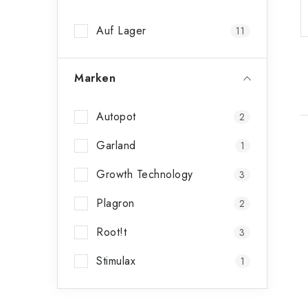
n
Auf Lager
11
l
e
Marken
i
s
Autopot
2
t
Garland
1
e
Growth Technology
3
i
Plagron
2
t
Root!t
3
Stimulax
1