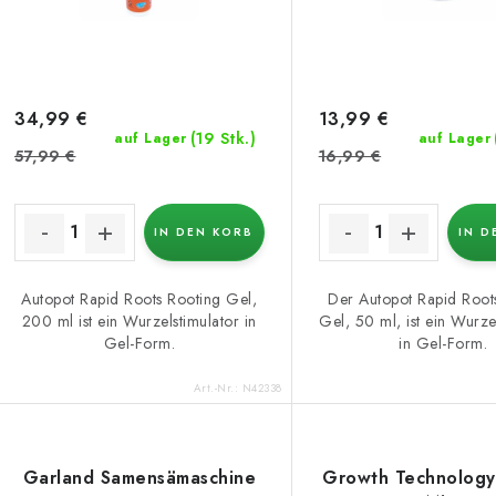
o
e
r
r
t
P
i
34,99 €
13,99 €
r
(19 Stk.)
auf Lager
auf Lager
e
57,99 €
16,99 €
o
r
d
IN DEN KORB
IN D
u
u
n
k
Autopot Rapid Roots Rooting Gel,
Der Autopot Rapid Root
200 ml ist ein Wurzelstimulator in
Gel, 50 ml, ist ein Wurze
g
Gel-Form.
in Gel-Form.
e
Art.-Nr.:
N42338
Garland Samensämaschine
Growth Technology