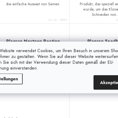
die einfache Aussaat von Samen.
Produkt, das speziell e
wurde, um das Klon
Schneiden von..
Art.-Nr.:
38995
A
Plagron Nextgen Rooting
Plagron Seed
gel, 150 ml
Website verwendet Cookies, um Ihren Besuch in unserem Sh
hmer zu gestalten. Wenn Sie auf dieser Website weitersurfen
en Sie sich mit der Verwendung dieser Daten gemäß der EU-
(18 %)
nung einverstanden.
tellungen
Akzepti