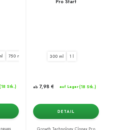
Pro Start
ml
750 ml
300 ml
1 l
7,98 €
(18 Stk.)
(18 Stk.)
ab
auf Lager
DETAIL
 neues
Growth Technology Clonex Pro