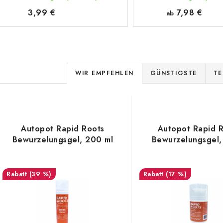
3,99 €
7,98 €
ab
P
WIR EMPFEHLEN
GÜNSTIGSTE
TE
r
o
L
d
Autopot Rapid Roots
Autopot Rapid 
Bewurzelungsgel, 200 ml
Bewurzelungsgel,
u
s
k
(39 %)
(17 %)
t
e
s
d