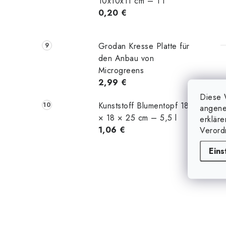
10x10x11 cm – 1 l
0,20 €
Grodan Kresse Platte für
den Anbau von
Microgreens
2,99 €
Diese 
Kunststoff Blumentopf 18
angene
× 18 × 25 cm – 5,5 l
erklär
1,06 €
Verord
Eins