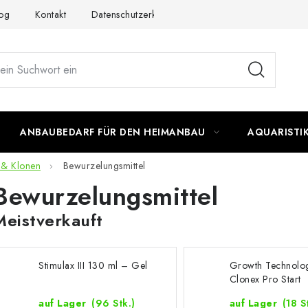
og
Kontakt
Datenschutzerklärung
Impressum
ANBAUBEDARF FÜR DEN HEIMANBAU
AQUARISTI
 & Klonen
Bewurzelungsmittel
Bewurzelungsmittel
Meistverkauft
Stimulax III 130 ml – Gel
Growth Technolo
Clonex Pro Start
auf Lager
(96 Stk.)
auf Lager
(18 S