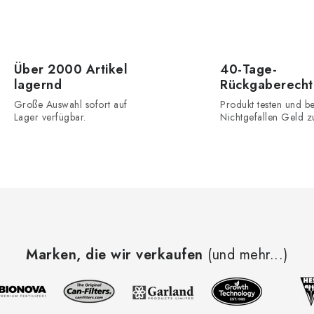
S
Über 2000 Artikel
40-Tage-
lagernd
Rückgaberecht
e
Große Auswahl sofort auf
Produkt testen und be
u
Lager verfügbar.
Nichtgefallen Geld z
e
e
e
m
Marken, die wir verkaufen
(und mehr...)
e
n