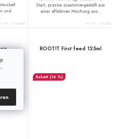
ntwickelt
Start, präzise zusammengestellt aus
en und
einer effektiven Mischung aus...
.
rt.-Nr.:
GTCM100
Art.-Nr.:
N43335
box
ROOT!T First feed 125ml
op
,
(14 %)
eren