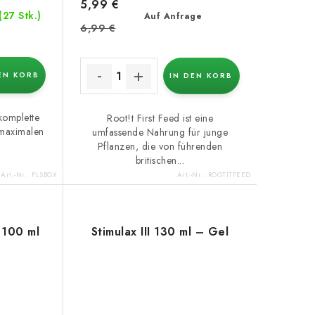
5,99 €
(27 Stk.)
Auf Anfrage
6,99 €
EN KORB
IN DEN KORB
komplette
Root!t First Feed ist eine
 maximalen
umfassende Nahrung für junge
Pflanzen, die von führenden
britischen...
Art.-Nr.:
PLSBOX
Art.-Nr.:
ROOTITFEED
 100 ml
Stimulax III 130 ml – Gel