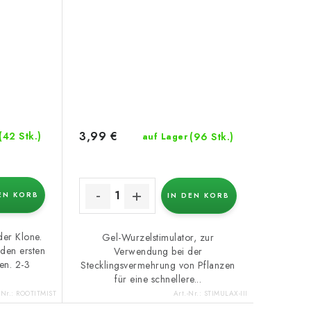
3,99 €
(42 Stk.)
(96 Stk.)
auf Lager
EN KORB
IN DEN KORB
der Klone.
Gel-Wurzelstimulator, zur
 den ersten
Verwendung bei der
en. 2-3
Stecklingsvermehrung von Pflanzen
für eine schnellere...
-Nr.:
ROOTITMIST
Art.-Nr.:
STIMULAX-III