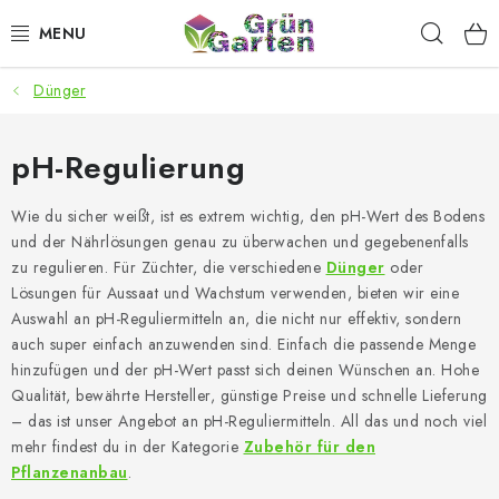
Zum
Such
Inhalt
springen
Dünger
ANGEBOTE
LED PFLANZENLAMPEN
pH-Regulierung
ANBAUBEDARF FÜR DEN HEIMANBAU
Wie du sicher weißt, ist es extrem wichtig, den pH-Wert des Bodens
und der Nährlösungen genau zu überwachen und gegebenenfalls
zu regulieren. Für Züchter, die verschiedene
Dünger
oder
AQUARISTIK
Lösungen für Aussaat und Wachstum verwenden, bieten wir eine
Auswahl an pH-Reguliermitteln an, die nicht nur effektiv, sondern
MICROGREENS
auch super einfach anzuwenden sind. Einfach die passende Menge
hinzufügen und der pH-Wert passt sich deinen Wünschen an. Hohe
SMARTER GARTEN
Qualität, bewährte Hersteller, günstige Preise und schnelle Lieferung
– das ist unser Angebot an pH-Reguliermitteln.
All das und noch viel
mehr findest du in der Kategorie
Zubehör für den
Geschäftsbewertung
Kaufberatung
AGB
Blog
Pflanzenanbau
.
Kontakt
Datenschutzerklärung
Impressum