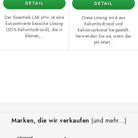
DETAIL
DETAIL
Der Essentials LAB pH+ ist eine
Diese Lösung wird aus
konzentrierte basische Lösung
Kaliumhydroxid und
(50% Kaliumhydroxid), die in
Kaliumcarbonat hergestellt.
kleinen,...
Verwenden Sie sie, wenn der
pH-Wert...
S
t
e
u
e
F
r
u
e
Marken, die wir verkaufen
(und mehr...)
ß
l
z
e