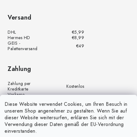
Versand
DHL
€5,99
Hermes HD
€8,99
GEIS -
€49
Palettenversand
Zahlung
Zahlung per
Kostenlos
Kreditkarte
Vorkasse
Kostenlos
(Banküberweisung)
Diese Website verwendet Cookies, um Ihren Besuch in
Zahlung per PayPal
Kostenlos
unserem Shop angenehmer zu gestalten. Wenn Sie auf
Nachnahme
€4,00
dieser Website weitersurfen, erklären Sie sich mit der
Verwendung dieser Daten gemäß der EU-Verordnung
einverstanden.