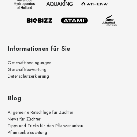
e
m
i
e
l
n
t
e
e
d
Informationen für Sie
e
r
Geschäftsbedingungen
L
Geschäftsbewertung
i
Datenschutzerklärung
s
t
e
Blog
Allgemeine Ratschläge für Züchter
News für Züchter
Tipps und Tricks für den Pflanzenanbau
Pflanzenbeleuchtung