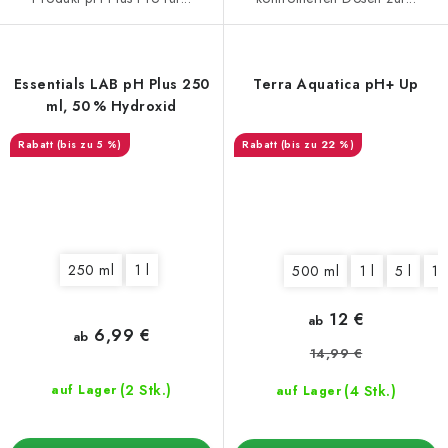
Essentials LAB pH Plus 250
Terra Aquatica pH+ Up
ml, 50 % Hydroxid
(bis zu 5 %)
(bis zu 22 %)
250 ml
1 l
500 ml
1 l
5 l
10
12 €
ab
6,99 €
ab
14,99 €
(2 Stk.)
(4 Stk.)
auf Lager
auf Lager