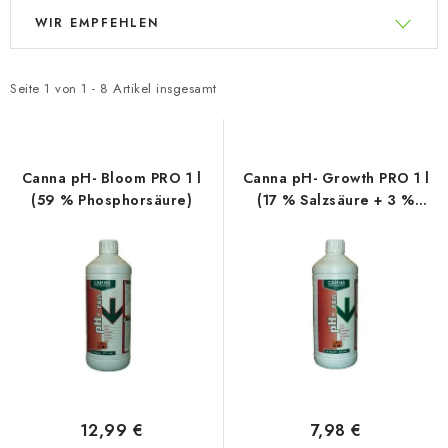
L
P
WIR EMPFEHLEN
i
r
s
o
t
d
Seite
1
von
1
-
8
Artikel insgesamt
e
u
d
k
e
t
Canna pH- Bloom PRO 1 l
Canna pH- Growth PRO 1 l
r
s
(59 % Phosphorsäure)
(17 % Salzsäure + 3 %
Salpetersäure)
P
o
r
r
o
t
d
i
u
e
k
r
t
u
e
n
12,99 €
7,98 €