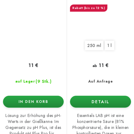
(bis zu 12 %)
250 ml
1 l
11 €
11 €
ab
(9 Stk.)
auf Lager
Auf Anfrage
DETAIL
IN DEN KORB
Lösung zur Erhöhung des pH-
Essentials LAB pH ist eine
Werts in der Gießkanne. Im
konzentrierte Säure (81%
Gegensatz zu pH Plus, ist das
Phosphorsäure), die in kleinen
Produkt pH Plus Pro für...
kontrollierten Dosen zur...