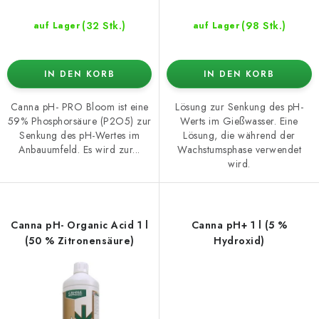
g
(32 Stk.)
(98 Stk.)
auf Lager
auf Lager
IN DEN KORB
IN DEN KORB
Canna pH- PRO Bloom ist eine
Lösung zur Senkung des pH-
59% Phosphorsäure (P2O5) zur
Werts im Gießwasser. Eine
Senkung des pH-Wertes im
Lösung, die während der
Anbauumfeld. Es wird zur...
Wachstumsphase verwendet
wird.
Canna pH- Organic Acid 1 l
Canna pH+ 1 l (5 %
(50 % Zitronensäure)
Hydroxid)