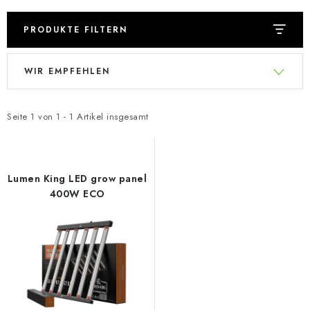
PRODUKTE FILTERN
L
P
WIR EMPFEHLEN
i
r
s
o
t
d
Seite
1
von
1
-
1
Artikel insgesamt
e
u
d
k
e
t
Lumen King LED grow panel
r
s
400W ECO
P
o
r
r
o
t
d
i
u
e