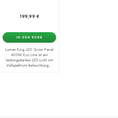
k
r
t
u
e
n
199,99 €
g
IN DEN KORB
Lumen King LED Grow Panel
400W Eco Line ist ein
leistungsstarkes LED-Licht mit
Vollspektrum-Beleuchtung,...
S
t
e
u
e