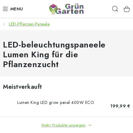
Zum
Such
Inhalt
springen
LED-Pflanzen-Paneele
ANGEBOTE
LED PFLANZENLAMPEN
LED-beleuchtungspaneele
Lumen King für die
ANBAUBEDARF FÜR DEN HEIMANBAU
Pflanzenzucht
AQUARISTIK
Meistverkauft
MICROGREENS
SMARTER GARTEN
Lumen King LED grow panel 400W ECO
199,99 €
Geschäftsbewertung
Kaufberatung
AGB
Blog
Mehr Produkte anzeigen
Kontakt
Datenschutzerklärung
Impressum