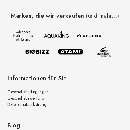
F
r
u
e
Marken, die wir verkaufen
(und mehr...)
ß
l
z
e
e
m
i
e
l
n
t
e
e
d
Informationen für Sie
e
r
Geschäftsbedingungen
L
Geschäftsbewertung
i
Datenschutzerklärung
s
t
e
Blog