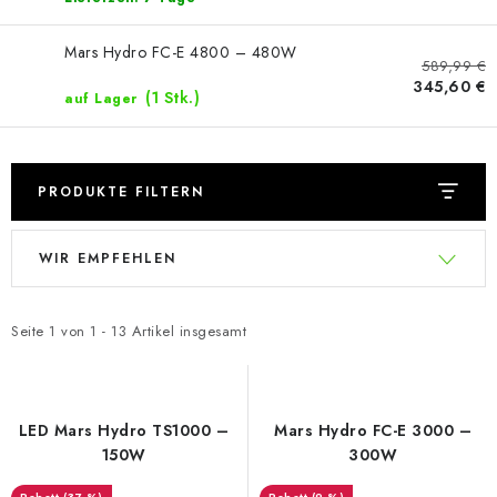
Mars Hydro FC-E 4800 – 480W
589,99 €
345,60 €
(1 Stk.)
auf Lager
PRODUKTE FILTERN
L
P
WIR EMPFEHLEN
i
r
s
o
t
d
Seite
1
von
1
-
13
Artikel insgesamt
e
u
d
k
e
t
LED Mars Hydro TS1000 –
Mars Hydro FC-E 3000 –
r
s
150W
300W
P
o