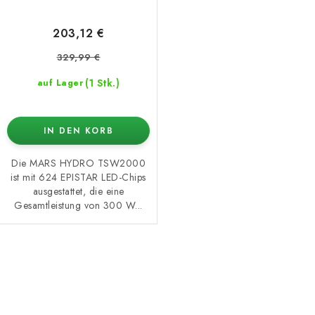
203,12 €
329,99 €
(1 Stk.)
auf Lager
IN DEN KORB
Die MARS HYDRO TSW2000
ist mit 624 EPISTAR LED-Chips
ausgestattet, die eine
Gesamtleistung von 300 W...
S
t
e