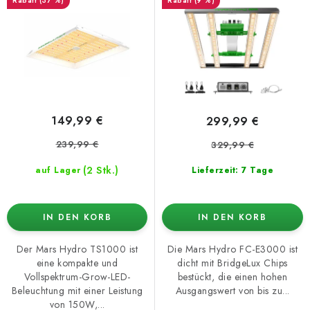
(37 %)
(9 %)
r
r
o
t
d
i
u
e
k
r
t
u
149,99 €
299,99 €
e
n
239,99 €
329,99 €
g
(2 Stk.)
auf Lager
Lieferzeit: 7 Tage
IN DEN KORB
IN DEN KORB
Der Mars Hydro TS1000 ist
Die Mars Hydro FC-E3000 ist
eine kompakte und
dicht mit BridgeLux Chips
Vollspektrum-Grow-LED-
bestückt, die einen hohen
Beleuchtung mit einer Leistung
Ausgangswert von bis zu...
von 150W,...