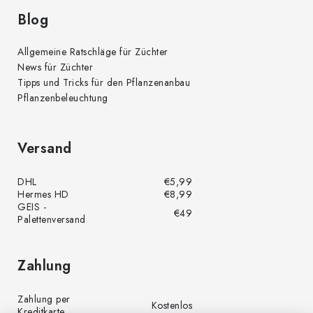
t
e
Blog
Allgemeine Ratschläge für Züchter
News für Züchter
Tipps und Tricks für den Pflanzenanbau
Pflanzenbeleuchtung
Versand
DHL
€5,99
Hermes HD
€8,99
GEIS -
€49
Palettenversand
Zahlung
Zahlung per
Kostenlos
Kreditkarte