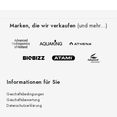
u
e
F
r
u
e
Marken, die wir verkaufen
(und mehr...)
ß
l
z
e
e
m
i
e
l
n
t
e
e
d
Informationen für Sie
e
r
Geschäftsbedingungen
L
Geschäftsbewertung
i
Datenschutzerklärung
s