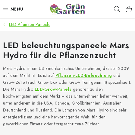
Zum
Such
Inhalt
springen
LED-Pflanzen-Paneele
ANGEBOTE
LED PFLANZENLAMPEN
LED beleuchtungspaneele Mars
Hydro für die Pflanzenzucht
ANBAUBEDARF FÜR DEN HEIMANBAU
Mars Hydro ist ein US-amerikanisches Unternehmen, das seit 2009
AQUARISTIK
auf dem Markt ist. Es ist auf
Pflanzen-LED-Beleuchtung
und
Grow-Zelte (auch Grow Box oder Grow Tent genannt) spezialisiert.
MICROGREENS
Die Mars Hydro
LED-Grow-Panels
gehören zu den
hochwertigsten auf dem Markt – das Unternehmen liefert weltweit,
unter anderem in die USA, Kanada, Großbritannien, Australien,
SMARTER GARTEN
Deutschland und Russland. Die Lampen von Mars Hydro sind sehr
energieeffizient und eine hervorragende Wahl für den
Geschäftsbewertung
Kaufberatung
AGB
Blog
gewerblichen Einsatz oder fortgeschrittene Züchter.
Kontakt
Datenschutzerklärung
Impressum