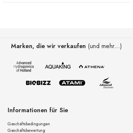
F
u
Marken, die wir verkaufen
(und mehr...)
ß
z
e
i
l
e
Informationen für Sie
Geschäftsbedingungen
Geschäftsbewertung