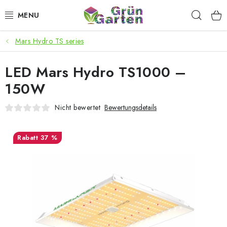
Zum
Such
Inhalt
springen
Mars Hydro TS series
ANGEBOTE
LED Mars Hydro TS1000 –
LED PFLANZENLAMPEN
150W
ANBAUBEDARF FÜR DEN HEIMANBAU
Nicht bewertet
Bewertungsdetails
AQUARISTIK
37 %
MICROGREENS
SMARTER GARTEN
Geschäftsbewertung
Kaufberatung
AGB
Blog
Kontakt
Datenschutzerklärung
Impressum