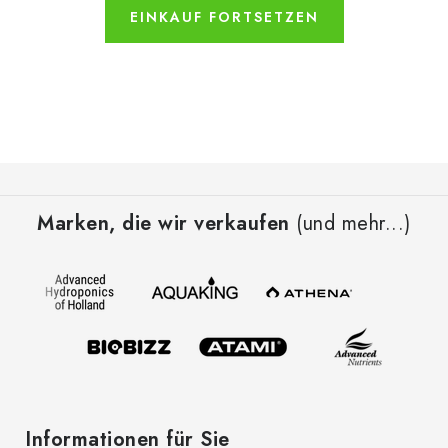
EINKAUF FORTSETZEN
F
u
Marken, die wir verkaufen
(und mehr...)
ß
z
e
i
l
e
Informationen für Sie