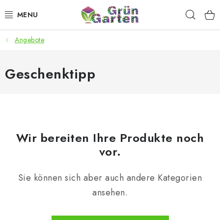
Zum
Such
Inhalt
springen
Angebote
ANGEBOTE
LED PFLANZENLAMPEN
Geschenktipp
ANBAUBEDARF FÜR DEN HEIMANBAU
AQUARISTIK
Wir bereiten Ihre Produkte noch
MICROGREENS
vor.
SMARTER GARTEN
Sie können sich aber auch andere Kategorien
ansehen.
Geschäftsbewertung
Kaufberatung
AGB
Blog
Kontakt
Datenschutzerklärung
Impressum