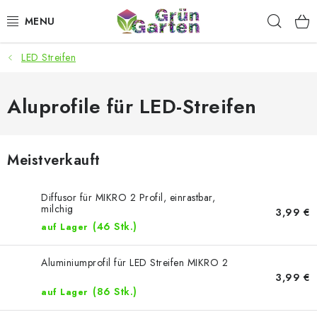
Zum
Such
Inhalt
springen
LED Streifen
ANGEBOTE
LED PFLANZENLAMPEN
Aluprofile für LED-Streifen
ANBAUBEDARF FÜR DEN HEIMANBAU
Meistverkauft
AQUARISTIK
Diffusor für MIKRO 2 Profil, einrastbar,
MICROGREENS
milchig
3,99 €
(46 Stk.)
auf Lager
SMARTER GARTEN
Aluminiumprofil für LED Streifen MIKRO 2
3,99 €
Geschäftsbewertung
Kaufberatung
AGB
Blog
(86 Stk.)
auf Lager
Kontakt
Datenschutzerklärung
Impressum