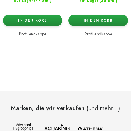
(47 Stk.)
(38 Stk.)
auf Lager
auf Lager
IN DEN KORB
IN DEN KORB
Profilendkappe
Profilendkappe
S
t
e
u
e
F
r
u
e
Marken, die wir verkaufen
(und mehr...)
ß
l
z
e
e
m