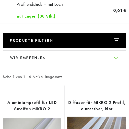
Profilendstück – mit Loch
0,61 €
(38 Stk.)
auf Lager
PRODUKTE FILTERN
L
P
WIR EMPFEHLEN
i
r
s
o
t
d
Seite
1
von
1
-
6
Artikel insgesamt
e
u
d
k
e
t
Aluminiumprofil für LED
Diffusor für MIKRO 2 Profil,
r
s
Streifen MIKRO 2
einrastbar, klar
P
o
r
r