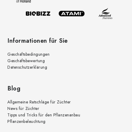
i
e
l
n
t
e
e
d
Informationen für Sie
e
r
Geschäftsbedingungen
L
Geschäftsbewertung
i
Datenschutzerklärung
s
t
e
Blog
Allgemeine Ratschläge für Züchter
News für Züchter
Tipps und Tricks für den Pflanzenanbau
Pflanzenbeleuchtung