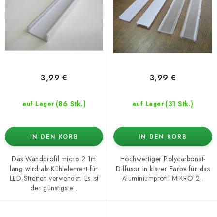
o
t
d
i
u
e
k
r
t
u
e
n
3,99 €
3,99 €
g
(86 Stk.)
(31 Stk.)
auf Lager
auf Lager
IN DEN KORB
IN DEN KORB
Das Wandprofil micro 2 1m
Hochwertiger Polycarbonat-
lang wird als Kühlelement für
Diffusor in klarer Farbe für das
LED-Streifen verwendet. Es ist
Aluminiumprofil MIKRO 2 .
der günstigste...