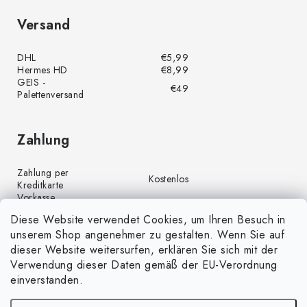
Versand
DHL
€5,99
Hermes HD
€8,99
GEIS -
€49
Palettenversand
Zahlung
Zahlung per
Kostenlos
Kreditkarte
Vorkasse
Kostenlos
(Banküberweisung)
Diese Website verwendet Cookies, um Ihren Besuch in
Zahlung per PayPal
Kostenlos
unserem Shop angenehmer zu gestalten. Wenn Sie auf
Nachnahme
€4,00
dieser Website weitersurfen, erklären Sie sich mit der
Verwendung dieser Daten gemäß der EU-Verordnung
einverstanden.