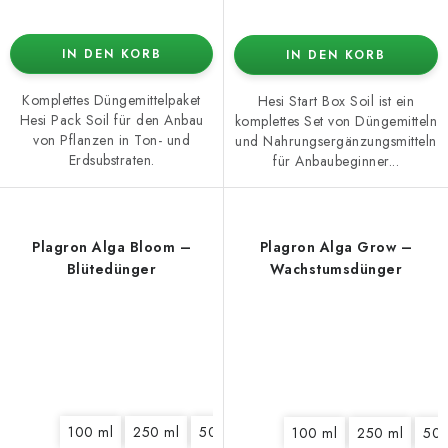
IN DEN KORB
IN DEN KORB
Komplettes Düngemittelpaket
Hesi Start Box Soil ist ein
Hesi Pack Soil für den Anbau
komplettes Set von Düngemitteln
von Pflanzen in Ton- und
und Nahrungsergänzungsmitteln
Erdsubstraten.
für Anbaubeginner...
Plagron Alga Bloom –
Plagron Alga Grow –
Blütedünger
Wachstumsdünger
100 ml
250 ml
500 ml
1 l
5 l
10 l
20 l
100 ml
250 ml
500