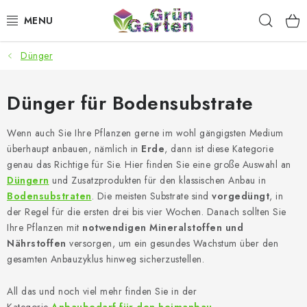
Zum
Such
Inhalt
springen
Dünger
ANGEBOTE
LED PFLANZENLAMPEN
Dünger für Bodensubstrate
ANBAUBEDARF FÜR DEN HEIMANBAU
Wenn auch Sie Ihre Pflanzen gerne im wohl gängigsten Medium
überhaupt anbauen, nämlich in
Erde
, dann ist diese Kategorie
genau das Richtige für Sie. Hier finden Sie eine große Auswahl an
AQUARISTIK
Düngern
und Zusatzprodukten für den klassischen Anbau in
Bodensubstraten
. Die meisten Substrate sind
vorgedüngt
, in
MICROGREENS
der Regel für die ersten drei bis vier Wochen. Danach sollten Sie
Ihre Pflanzen mit
notwendigen Mineralstoffen und
SMARTER GARTEN
Nährstoffen
versorgen, um ein gesundes Wachstum über den
gesamten Anbauzyklus hinweg sicherzustellen.
Geschäftsbewertung
Kaufberatung
AGB
Blog
All das und noch viel mehr finden Sie in der
Kontakt
Datenschutzerklärung
Impressum