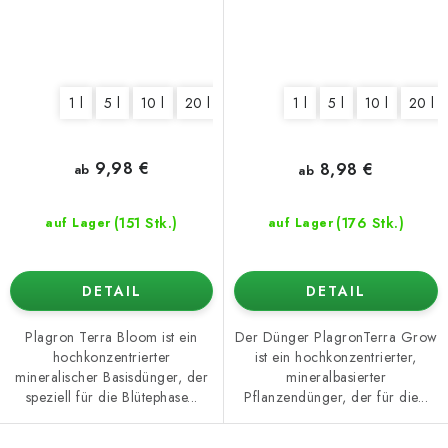
1 l
5 l
10 l
20 l
1 l
5 l
10 l
20 l
9,98 €
8,98 €
ab
ab
(151 Stk.)
(176 Stk.)
auf Lager
auf Lager
DETAIL
DETAIL
Plagron Terra Bloom ist ein
Der Dünger PlagronTerra Grow
hochkonzentrierter
ist ein hochkonzentrierter,
mineralischer Basisdünger, der
mineralbasierter
speziell für die Blütephase...
Pflanzendünger, der für die...