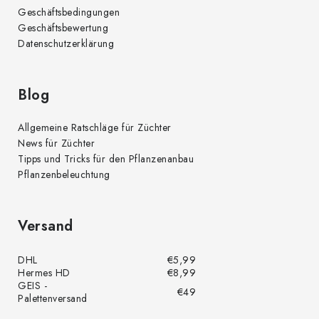
r
Geschäftsbedingungen
L
Geschäftsbewertung
i
Datenschutzerklärung
s
t
e
Blog
Allgemeine Ratschläge für Züchter
News für Züchter
Tipps und Tricks für den Pflanzenanbau
Pflanzenbeleuchtung
Versand
DHL
€5,99
Hermes HD
€8,99
GEIS -
€49
Palettenversand