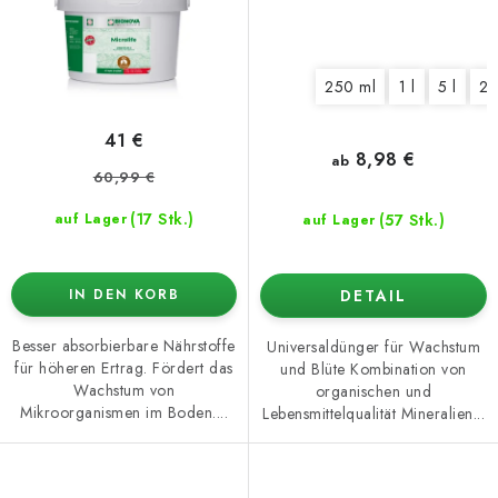
250 ml
1 l
5 l
20
41 €
8,98 €
ab
60,99 €
(17 Stk.)
(57 Stk.)
auf Lager
auf Lager
DETAIL
IN DEN KORB
Besser absorbierbare Nährstoffe
Universaldünger für Wachstum
für höheren Ertrag. Fördert das
und Blüte Kombination von
Wachstum von
organischen und
Mikroorganismen im Boden....
Lebensmittelqualität Mineralien...