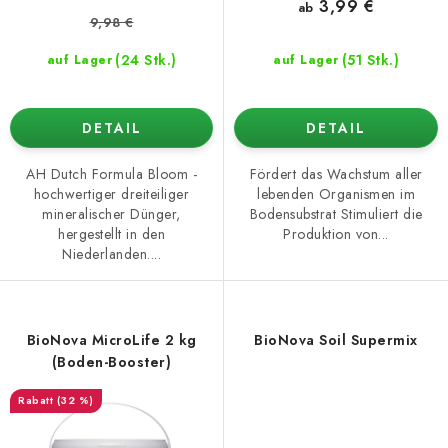
e
n
3,99 €
ab
9,98 €
g
(24 Stk.)
(51 Stk.)
auf Lager
auf Lager
DETAIL
DETAIL
AH Dutch Formula Bloom -
Fördert das Wachstum aller
hochwertiger dreiteiliger
lebenden Organismen im
mineralischer Dünger,
Bodensubstrat Stimuliert die
hergestellt in den
Produktion von...
Niederlanden....
BioNova MicroLife 2 kg
BioNova Soil Supermix
(Boden-Booster)
(32 %)