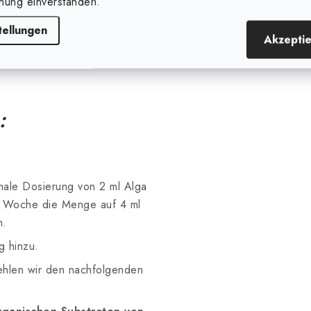
nung einverstanden.
tellungen
Akzepti
ütenhormone
, die zu höheren
:
male Dosierung von 2 ml Alga
r Woche die Menge auf 4 ml
n.
 hinzu.
hlen wir den nachfolgenden