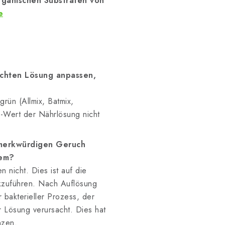
rganischen Substraten von
e
schten Lösung anpassen,
grün (Allmix, Batmix,
-Wert der Nährlösung nicht
 merkwürdigen Geruch
lem?
n nicht. Dies ist auf die
kzuführen. Nach Auflösung
 bakterieller Prozess, der
 Lösung verursacht. Dies hat
nzen.