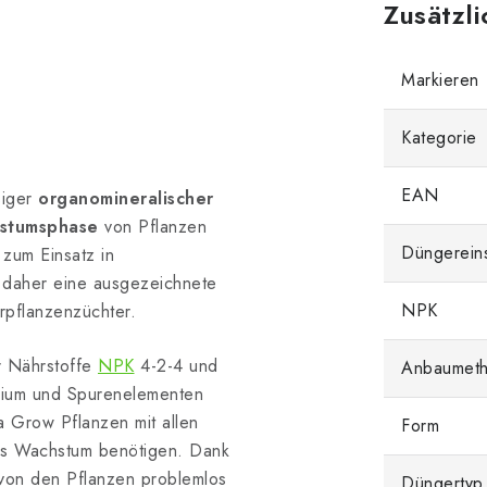
Zusätzl
Markieren
Kategorie
EAN
siger
organomineralischer
stumsphase
von Pflanzen
Düngerein
 zum Einsatz in
 daher eine ausgezeichnete
NPK
pflanzenzüchter.
er Nährstoffe
NPK
4-2-4 und
Anbaumet
zium und Spurenelementen
a Grow Pflanzen mit allen
Form
ges Wachstum benötigen. Dank
 von den Pflanzen problemlos
Düngertyp