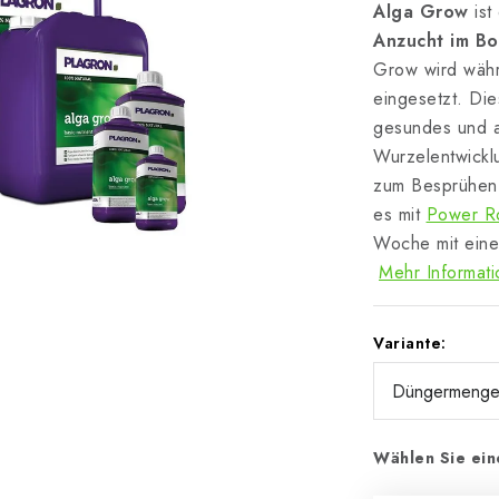
Alga Grow
ist
Anzucht im B
Grow wird wäh
eingesetzt. Di
gesundes und a
Wurzelentwickl
zum Besprühen 
es mit
Power R
Woche mit ein
Mehr Informat
Variante:
Wählen Sie ein