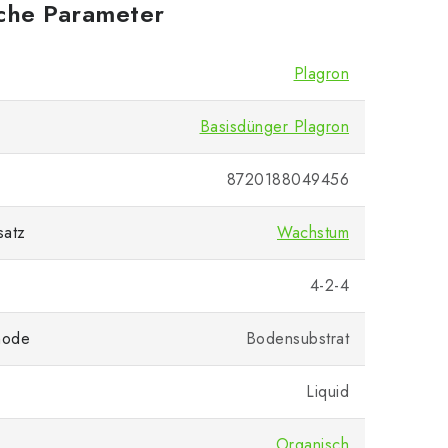
iche Parameter
Plagron
Basisdünger Plagron
8720188049456
satz
Wachstum
4-2-4
hode
Bodensubstrat
Liquid
Organisch