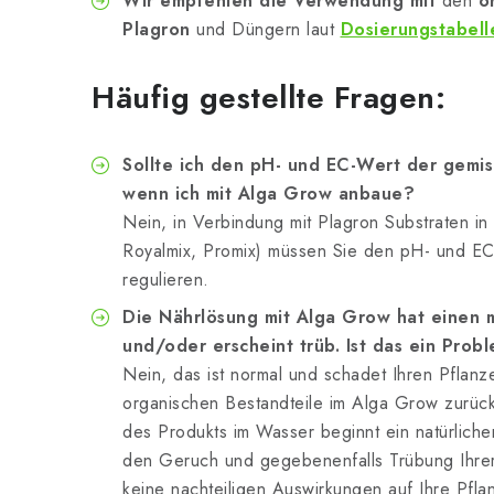
Wir empfehlen die Verwendung mit
den
o
Plagron
und Düngern laut
Dosierungstabell
Häufig gestellte Fragen:
Sollte ich den pH- und EC-Wert der gemi
wenn ich mit Alga Grow anbaue?
Nein, in Verbindung mit Plagron Substraten in 
Royalmix, Promix) müssen Sie den pH- und EC
regulieren.
Die Nährlösung mit Alga Grow hat einen
und/oder erscheint trüb. Ist das ein Prob
Nein, das ist normal und schadet Ihren Pflanze
organischen Bestandteile im Alga Grow zurüc
des Produkts im Wasser beginnt ein natürlicher
den Geruch und gegebenenfalls Trübung Ihrer
keine nachteiligen Auswirkungen auf Ihre Pfla