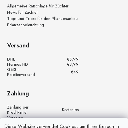
Allgemeine Ratschläge für Züchter
News für Züchter
Tipps und Tricks für den Pflanzenanbau
Pflanzenbeleuchtung
Versand
DHL
€5,99
Hermes HD
€8,99
GEIS -
€49
Palettenversand
Zahlung
Zahlung per
Kostenlos
Kreditkarte
Vorkasse
Kostenlos
(Banküberweisung)
Diese Website verwendet Cookies, um Ihren Besuch in
Zahlung per PayPal
Kostenlos