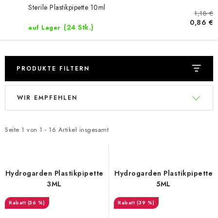
Sterile Plastikpipette 10ml
1,18 €
0,86 €
(24 Stk.)
auf Lager
PRODUKTE FILTERN
L
P
WIR EMPFEHLEN
i
r
s
o
t
d
Seite
1
von
1
-
16
Artikel insgesamt
e
u
d
k
e
t
Hydrogarden Plastikpipette
Hydrogarden Plastikpipette
r
s
3ML
5ML
P
o
(56 %)
(39 %)
r
r