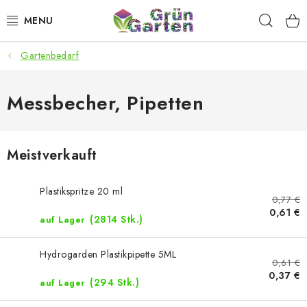
Zum
Such
Inhalt
springen
Gartenbedarf
ANGEBOTE
LED PFLANZENLAMPEN
Messbecher, Pipetten
ANBAUBEDARF FÜR DEN HEIMANBAU
Meistverkauft
AQUARISTIK
Plastikspritze 20 ml
0,77 €
MICROGREENS
0,61 €
(2814 Stk.)
auf Lager
SMARTER GARTEN
Hydrogarden Plastikpipette 5ML
0,61 €
0,37 €
Geschäftsbewertung
Kaufberatung
AGB
Blog
(294 Stk.)
auf Lager
Kontakt
Datenschutzerklärung
Impressum