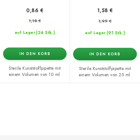
0,86 €
1,58 €
1,18 €
1,99 €
(24 Stk.)
(91 Stk.)
auf Lager
auf Lager
IN DEN KORB
IN DEN KORB
Sterile Kunststoffpipette mit
Sterile Kunststoffpipette mit
einem Volumen von 10 ml.
einem Volumen von 25 ml.
S
t
e
u
e
F