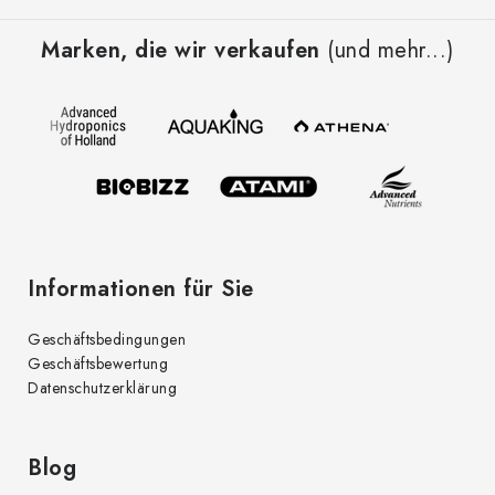
r
u
e
Marken, die wir verkaufen
(und mehr...)
ß
l
z
e
e
m
i
e
l
n
t
e
e
d
Informationen für Sie
e
r
Geschäftsbedingungen
L
Geschäftsbewertung
i
Datenschutzerklärung
s
t
e
Blog