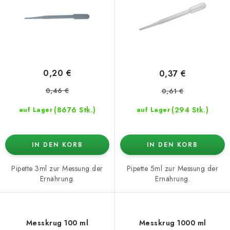
o
t
d
i
u
e
k
r
t
u
0,20 €
0,37 €
e
n
0,46 €
0,61 €
g
(8676 Stk.)
(294 Stk.)
auf Lager
auf Lager
IN DEN KORB
IN DEN KORB
Pipette 3ml zur Messung der
Pipette 5ml zur Messung der
Ernährung.
Ernährung.
Messkrug 100 ml
Messkrug 1000 ml