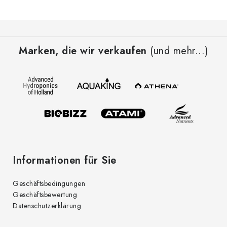
u
e
F
r
u
e
Marken, die wir verkaufen
(und mehr...)
ß
l
z
e
e
m
i
e
l
n
t
e
e
d
Informationen für Sie
e
r
Geschäftsbedingungen
L
Geschäftsbewertung
i
Datenschutzerklärung
s