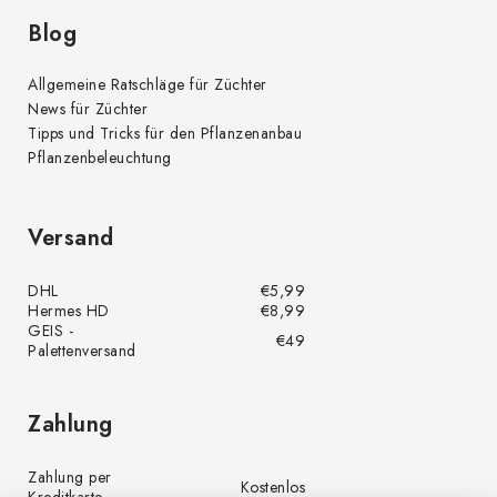
t
e
Blog
Allgemeine Ratschläge für Züchter
News für Züchter
Tipps und Tricks für den Pflanzenanbau
Pflanzenbeleuchtung
Versand
DHL
€5,99
Hermes HD
€8,99
GEIS -
€49
Palettenversand
Zahlung
Zahlung per
Kostenlos
Kreditkarte