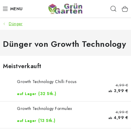
Zum
Such
Inhalt
springen
Dünger
ANGEBOTE
LED PFLANZENLAMPEN
Dünger von Growth Technology
ANBAUBEDARF FÜR DEN HEIMANBAU
Meistverkauft
AQUARISTIK
Growth Technology Chilli Focus
4,99 €
MICROGREENS
3,99 €
ab
(32 Stk.)
auf Lager
SMARTER GARTEN
Growth Technology Formulex
4,99 €
4,99 €
Geschäftsbewertung
Kaufberatung
AGB
Blog
ab
(13 Stk.)
auf Lager
Kontakt
Datenschutzerklärung
Impressum