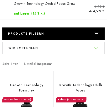
Growth Technology Orchid Focus Grow
4,99 €
4,99 €
ab
(15 Stk.)
auf Lager
PRODUKTE FILTERN
L
P
WIR EMPFEHLEN
i
r
s
o
t
d
Seite
1
von
1
-
8
Artikel insgesamt
e
u
d
k
e
t
Growth Technology
Growth Technology Chilli
r
s
Formulex
Focus
P
o
(bis zu 24 %)
(bis zu 20 %)
r
r