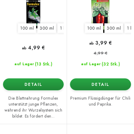
o
t
d
i
u
e
100 ml
300 ml
1 l
5 l
100 ml
300 ml
1 l
k
r
t
u
3,99 €
ab
e
n
4,99 €
ab
4,99 €
g
(13 Stk.)
(32 Stk.)
auf Lager
auf Lager
DETAIL
DETAIL
Die Blattnahrung Formulex
Premium Flüssigdünger für Chili
unterstützt junge Pflanzen,
und Paprika.
während ihr Wurzelsystem sich
bildet. Es fördert den...