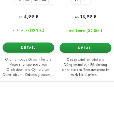
4,99 €
13,99 €
ab
ab
(15 Stk.)
(22 Stk.)
auf Lager
auf Lager
DETAIL
DETAIL
Orchid Focus Grow - für die
Das speziell entwickelte
Vegetationsperiode von
Düngemittel zur Förderung
Orchideen wie Cymbidium,
einer starken Tomatenernte ist
Dendrobium, Odontoglossum,...
auch für Gurken,...
S
t
e