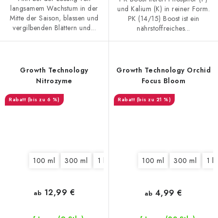
langsamem Wachstum in der
und Kalium (K) in reiner Form.
Mitte der Saison, blassen und
PK (14/15) Boost ist ein
vergilbenden Blättern und...
nährstoffreiches...
Growth Technology
Growth Technology Orchid
Nitrozyme
Focus Bloom
(bis zu 6 %)
(bis zu 21 %)
100 ml
300 ml
1 l
100 ml
300 ml
1 l
12,99 €
4,99 €
ab
ab