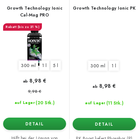
Growth Technology Ionic
Growth Technology Ionic PK
Cal-Mag PRO
(bis zu 21 %)
300 ml
1 l
5 l
300 ml
1 l
8,98 €
ab
8,98 €
ab
9,98 €
(20 Stk.)
(11 Stk.)
auf Lager
auf Lager
DETAIL
DETAIL
Hilft bei der Lösung von
PK Boost liefert Phosphor (P)