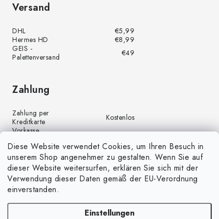
Versand
DHL
€5,99
Hermes HD
€8,99
GEIS -
€49
Palettenversand
Zahlung
Zahlung per
Kostenlos
Kreditkarte
Vorkasse
Kostenlos
(Banküberweisung)
Diese Website verwendet Cookies, um Ihren Besuch in
Zahlung per PayPal
Kostenlos
unserem Shop angenehmer zu gestalten. Wenn Sie auf
Nachnahme
€4,00
dieser Website weitersurfen, erklären Sie sich mit der
Verwendung dieser Daten gemäß der EU-Verordnung
einverstanden.
Einstellungen