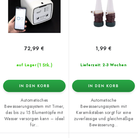
o
t
d
i
u
e
k
r
t
u
e
n
72,99 €
1,99 €
g
(1 Stk.)
auf Lager
Lieferzeit: 2-3 Wochen
IN DEN KORB
IN DEN KORB
Automatisches
Automatische
Bewässerungssystem mit Timer,
Bewässerungssystem mit
das bis zu 15 Blumentöpfe mit
Keramikstäben sorgt für eine
Wasser versorgen kann – ideal
zuverlässige und gleichmäßige
für...
Bewässerung...