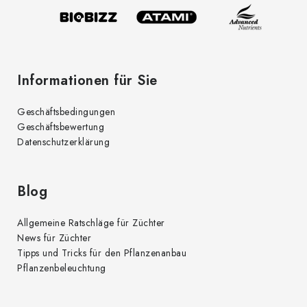
l
n
t
e
e
d
Informationen für Sie
e
r
Geschäftsbedingungen
L
Geschäftsbewertung
i
Datenschutzerklärung
s
t
e
Blog
Allgemeine Ratschläge für Züchter
News für Züchter
Tipps und Tricks für den Pflanzenanbau
Pflanzenbeleuchtung