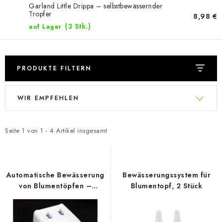
Garland Little Drippa – selbstbewässernder
Tropfer
8,98 €
(3 Stk.)
auf Lager
PRODUKTE FILTERN
L
P
WIR EMPFEHLEN
i
r
s
o
t
d
Seite
1
von
1
-
4
Artikel insgesamt
e
u
d
k
e
t
Automatische Bewässerung
Bewässerungssystem für
r
s
von Blumentöpfen –
Blumentopf, 2 Stück
Steuerung über WiFi
P
o
r
r