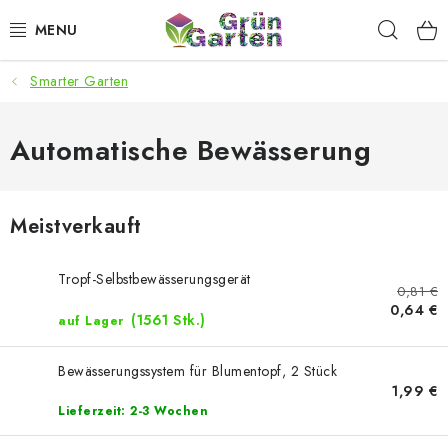
Zum
Such
Inhalt
springen
Smarter Garten
ANGEBOTE
LED PFLANZENLAMPEN
Automatische Bewässerung
ANBAUBEDARF FÜR DEN HEIMANBAU
Meistverkauft
AQUARISTIK
Tropf-Selbstbewässerungsgerät
0,81 €
MICROGREENS
0,64 €
(1561 Stk.)
auf Lager
SMARTER GARTEN
Bewässerungssystem für Blumentopf, 2 Stück
1,99 €
Geschäftsbewertung
Kaufberatung
AGB
Blog
Lieferzeit: 2-3 Wochen
Kontakt
Datenschutzerklärung
Impressum