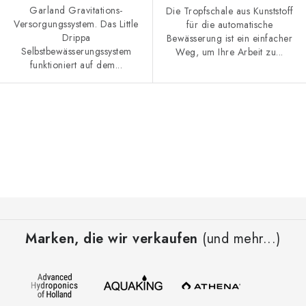
Garland Gravitations-
Die Tropfschale aus Kunststoff
Versorgungssystem. Das Little
für die automatische
Drippa
Bewässerung ist ein einfacher
Selbstbewässerungssystem
Weg, um Ihre Arbeit zu...
funktioniert auf dem...
S
t
e
u
e
F
r
u
e
Marken, die wir verkaufen
(und mehr...)
ß
l
z
e
e
m
i
e