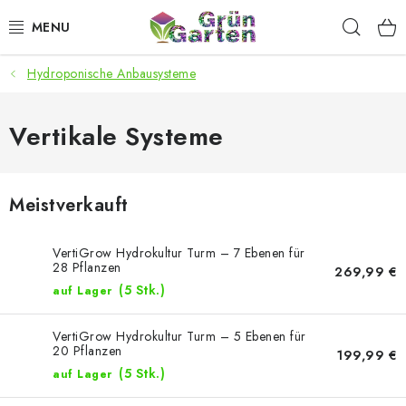
Zum
Such
Inhalt
springen
Hydroponische Anbausysteme
ANGEBOTE
LED PFLANZENLAMPEN
Vertikale Systeme
ANBAUBEDARF FÜR DEN HEIMANBAU
Meistverkauft
AQUARISTIK
VertiGrow Hydrokultur Turm – 7 Ebenen für
MICROGREENS
28 Pflanzen
269,99 €
(5 Stk.)
auf Lager
SMARTER GARTEN
VertiGrow Hydrokultur Turm – 5 Ebenen für
20 Pflanzen
199,99 €
Geschäftsbewertung
Kaufberatung
AGB
Blog
(5 Stk.)
auf Lager
Kontakt
Datenschutzerklärung
Impressum