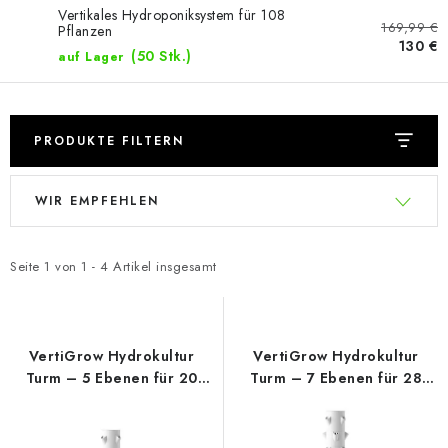
Vertikales Hydroponiksystem für 108
169,99 €
Pflanzen
130 €
(50 Stk.)
auf Lager
PRODUKTE FILTERN
L
P
WIR EMPFEHLEN
i
r
s
o
t
d
Seite
1
von
1
-
4
Artikel insgesamt
e
u
d
k
e
t
VertiGrow Hydrokultur
VertiGrow Hydrokultur
r
s
Turm – 5 Ebenen für 20
Turm – 7 Ebenen für 28
Pflanzen
Pflanzen
P
o
r
r