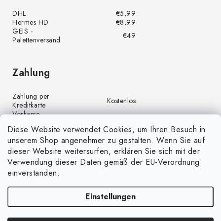
DHL
€5,99
Hermes HD
€8,99
GEIS -
€49
Palettenversand
Zahlung
Zahlung per
Kostenlos
Kreditkarte
Vorkasse
Kostenlos
(Banküberweisung)
Diese Website verwendet Cookies, um Ihren Besuch in
Zahlung per PayPal
Kostenlos
unserem Shop angenehmer zu gestalten. Wenn Sie auf
Nachnahme
€4,00
dieser Website weitersurfen, erklären Sie sich mit der
Verwendung dieser Daten gemäß der EU-Verordnung
einverstanden.
Einstellungen
Copyright 2026
GrünGarten.de
. Alle Rechte vorbehalten.
Cookie-