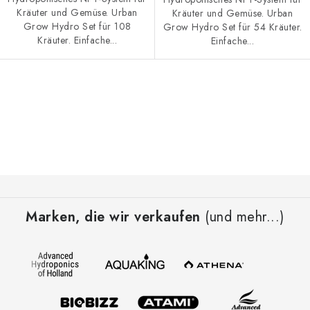
Kräuter und Gemüse. Urban
Kräuter und Gemüse. Urban
Grow Hydro Set für 108
Grow Hydro Set für 54 Kräuter.
Kräuter. Einfache...
Einfache...
S
t
e
u
e
F
r
u
e
Marken, die wir verkaufen
(und mehr...)
ß
l
z
e
e
m
i
e
l
n