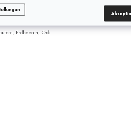
tellungen
Akzepti
äutern, Erdbeeren, Chili