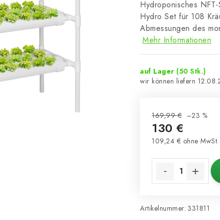
Hydroponisches NFT-S
Hydro Set für 108 Kräu
Abmessungen des mon
Mehr Informationen
auf Lager
(50 Stk.)
12.08
169,99 €
–23 %
130 €
109,24 € ohne MwSt.
Verkaufspreis:
Artikelnummer:
331811