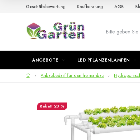
Zum
Geschäftsbewertung
Kaufberatung
AGB
Bl
Inhalt
springen
ANGEBOTE
LED PFLANZENLAMPEN
Startseite
Anbaubedarf für den heimanbau
Hydroponisc
23 %