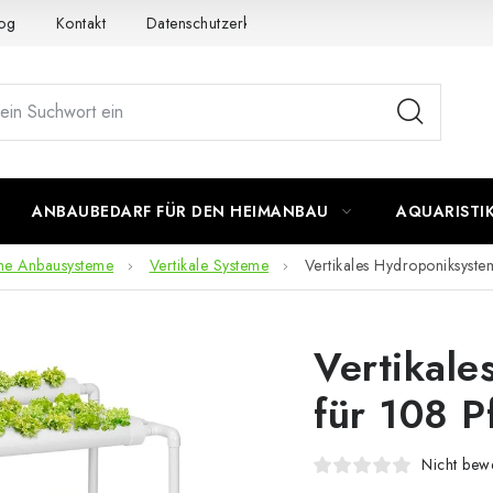
og
Kontakt
Datenschutzerklärung
Impressum
ANBAUBEDARF FÜR DEN HEIMANBAU
AQUARISTI
he Anbausysteme
Vertikale Systeme
Vertikales Hydroponiksyste
Vertikale
für 108 P
Nicht bewe