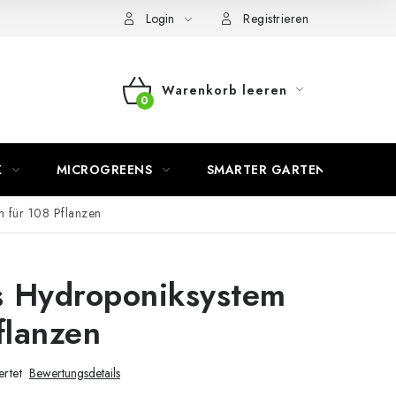
Login
Registrieren
Warenkorb leeren
WARENKORB
K
MICROGREENS
SMARTER GARTEN
m für 108 Pflanzen
s Hydroponiksystem
flanzen
rtet
Bewertungsdetails