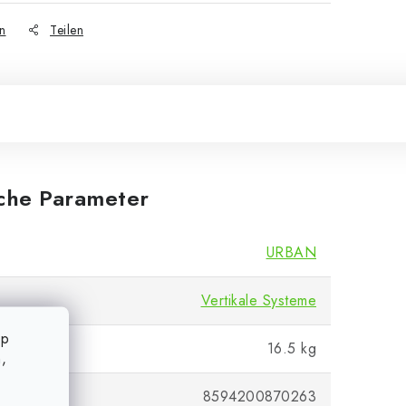
n
Teilen
iche Parameter
URBAN
Vertikale Systeme
op
16.5 kg
,
8594200870263