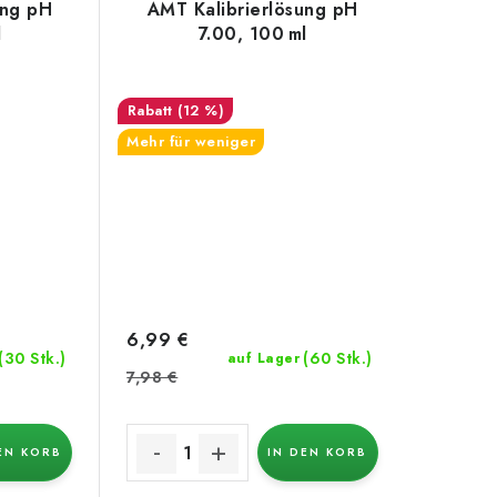
ung pH
AMT Kalibrierlösung pH
l
7.00, 100 ml
(12 %)
Mehr für weniger
6,99 €
(30 Stk.)
(60 Stk.)
auf Lager
7,98 €
EN KORB
IN DEN KORB