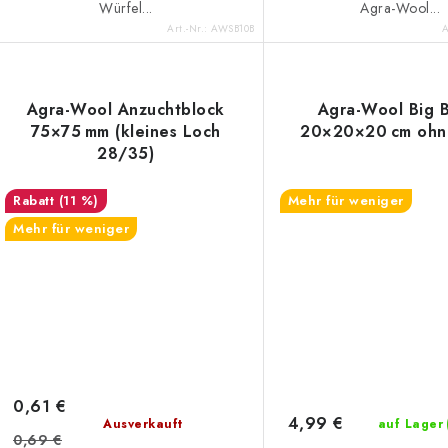
e
Würfel...
Agra-Wool...
Art.-Nr.:
AWSB10B
A
Agra-Wool Anzuchtblock
Agra-Wool Big 
75×75 mm (kleines Loch
20×20×20 cm ohn
28/35)
(11 %)
Mehr für weniger
Mehr für weniger
0,61 €
4,99 €
Ausverkauft
auf Lager
0,69 €