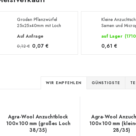
Grodan Pflanzwürfel
Kleine Anzuchtsch
25x25x40mm mit Loch
Samen und Micro
14.3x9.6x5.1 cm
Auf Anfrage
auf Lager
(1710
0,07 €
0,61 €
0,12 €
P
WIR EMPFEHLEN
GÜNSTIGSTE
TE
r
L
o
d
Agra-Wool Anzuchtblock
Agra-Wool Anzuch
s
100×100 mm (großes Loch
100×100 mm (klein
u
38/35)
28/35)