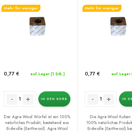
k
e
Mehr für weniger
Mehr für weniger
t
d
s
e
o
r
r
P
t
r
i
0,77 €
0,77 €
(1 Stk.)
auf Lager
auf Lager
o
e
d
r
u
IN DEN KORB
IN D
u
k
n
Der Agra-Wool Würfel ist ein 100%
Die Agra-Wool Kuben 
natürliches Produkt, bestehend aus
100% natürliches Produk
g
Erdwolle (Earthwool). Agra-Wool
Erdwolle (Earthwool) bes