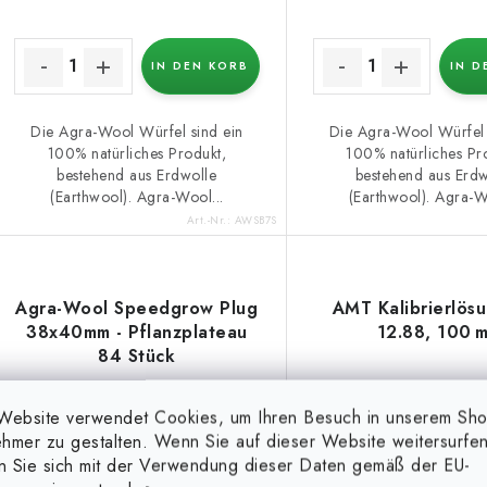
IN DEN KORB
IN D
Die Agra-Wool Würfel sind ein
Die Agra-Wool Würfel 
100% natürliches Produkt,
100% natürliches Pr
bestehend aus Erdwolle
bestehend aus Erdw
(Earthwool). Agra-Wool...
(Earthwool). Agra-W
Art.-Nr.:
AWSB7S
Agra-Wool Speedgrow Plug
AMT Kalibrierlös
38x40mm - Pflanzplateau
12.88, 100 m
84 Stück
(7 %)
(12 %)
Website verwendet Cookies, um Ihren Besuch in unserem Sh
Mehr für weniger
Mehr für weniger
hmer zu gestalten. Wenn Sie auf dieser Website weitersurfen
en Sie sich mit der Verwendung dieser Daten gemäß der EU-