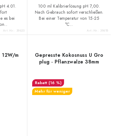
 pH 4.01.
100 ml Kalibrierlösung pH 7,00.
fort
Nach Gebrauch sofort verschließen.
e es bei
Bei einer Temperatur von 15-25
n...
°C...
Art.-Nr.:
39620
Art.-Nr.:
39618
en 12W/m
Gepresste Kokosnuss U Gro
plug - Pflanzwalze 38mm
(16 %)
Mehr für weniger