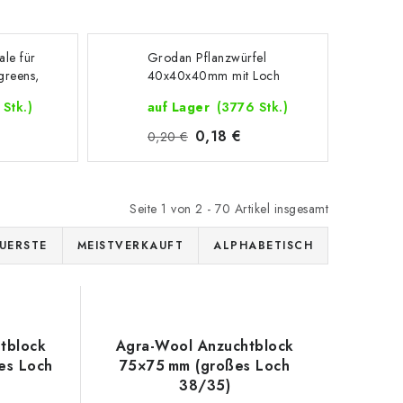
ale für
Grodan Pflanzwürfel
greens,
40x40x40mm mit Loch
 Stk.)
auf Lager
(3776 Stk.)
0,18 €
0,20 €
Seite
1
von
2
-
70
Artikel insgesamt
UERSTE
MEISTVERKAUFT
ALPHABETISCH
tblock
Agra-Wool Anzuchtblock
es Loch
75×75 mm (großes Loch
38/35)