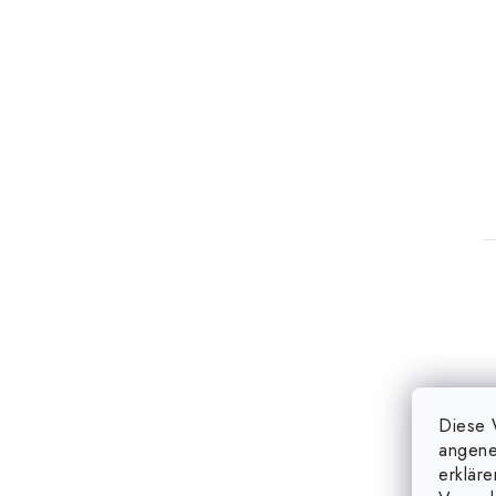
Diese 
angene
erklär