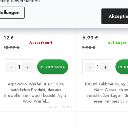
nung einverstanden.
tellungen
Akzepti
12 €
6,99 €
Ausverkauft
auf Lager
12,99 €
7,98 €
IN DEN KORB
IN D
Agra-Wool Würfel ist ein 100%
100 ml Kalibrierlösung 
natürliches Produkt, das aus
Nach Gebrauch so
Erdwolle (Earthwool) besteht. Agra-
verschließen. Lagern Si
Wool Würfel...
einer Temperatur vo
Art.-Nr.:
AWSP84