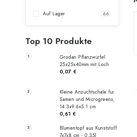
n
Auf Lager
66
l
e
Top 10 Produkte
i
s
Grodan Pflanzwürfel
t
25x25x40mm mit Loch
0,07 €
e
Kleine Anzuchtschale für
Samen und Microgreens,
14.3x9.6x5.1 cm
i
0,61 €
Blumentopf aus Kunststoff
7x7x8 cm - 0,35l