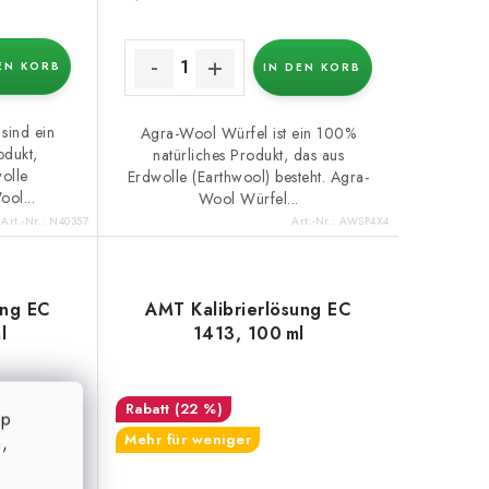
EN KORB
IN DEN KORB
sind ein
Agra-Wool Würfel ist ein 100%
odukt,
natürliches Produkt, das aus
olle
Erdwolle (Earthwool) besteht. Agra-
ool...
Wool Würfel...
Art.-Nr.:
N40357
Art.-Nr.:
AWSP4X4
ung EC
AMT Kalibrierlösung EC
l
1413, 100 ml
(22 %)
op
Mehr für weniger
,