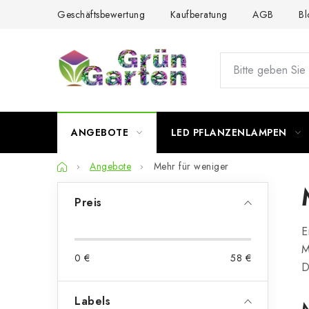
Zum
Geschäftsbewertung
Kaufberatung
AGB
Bl
Inhalt
springen
ANGEBOTE
LED PFLANZENLAMPEN
Startseite
Angebote
Mehr für weniger
S
Preis
e
E
i
M
0
€
58
€
t
D
e
Labels