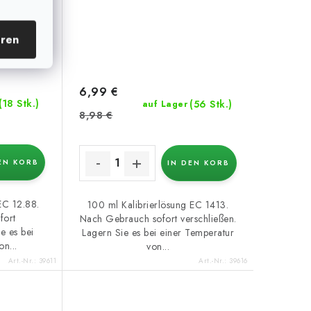
eren
6,99 €
(18 Stk.)
(56 Stk.)
auf Lager
8,98 €
EN KORB
IN DEN KORB
EC 12.88.
100 ml Kalibrierlösung EC 1413.
fort
Nach Gebrauch sofort verschließen.
e es bei
Lagern Sie es bei einer Temperatur
n...
von...
Art.-Nr.:
39611
Art.-Nr.:
39616