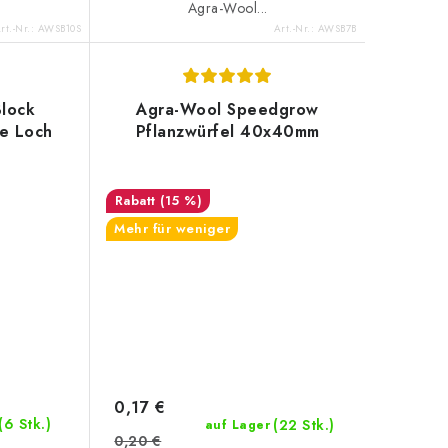
Agra-Wool...
rt.-Nr.:
AWSB10S
Art.-Nr.:
AWSB7B
Block
Agra-Wool Speedgrow
e Loch
Pflanzwürfel 40x40mm
(15 %)
Mehr für weniger
0,17 €
(6 Stk.)
(22 Stk.)
auf Lager
0,20 €