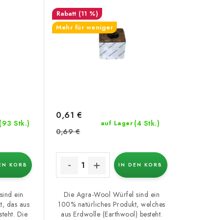
(11 %)
Mehr für weniger
0,61 €
(93 Stk.)
(4 Stk.)
auf Lager
0,69 €
EN KORB
IN DEN KORB
sind ein
Die Agra-Wool Würfel sind ein
t, das aus
100% natürliches Produkt, welches
teht. Die
aus Erdwolle (Earthwool) besteht.