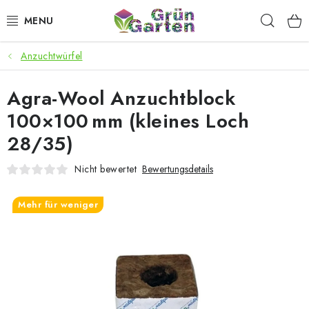
Zum
Such
Inhalt
springen
Anzuchtwürfel
ANGEBOTE
Agra-Wool Anzuchtblock
LED PFLANZENLAMPEN
100×100 mm (kleines Loch
ANBAUBEDARF FÜR DEN HEIMANBAU
28/35)
AQUARISTIK
Nicht bewertet
Bewertungsdetails
MICROGREENS
Mehr für weniger
SMARTER GARTEN
Geschäftsbewertung
Kaufberatung
AGB
Blog
Kontakt
Datenschutzerklärung
Impressum