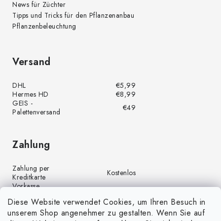
News für Züchter
Tipps und Tricks für den Pflanzenanbau
Pflanzenbeleuchtung
Versand
DHL
€5,99
Hermes HD
€8,99
GEIS -
€49
Palettenversand
Zahlung
Zahlung per
Kostenlos
Kreditkarte
Vorkasse
Kostenlos
(Banküberweisung)
Diese Website verwendet Cookies, um Ihren Besuch in
Zahlung per PayPal
Kostenlos
unserem Shop angenehmer zu gestalten. Wenn Sie auf
Nachnahme
€4,00