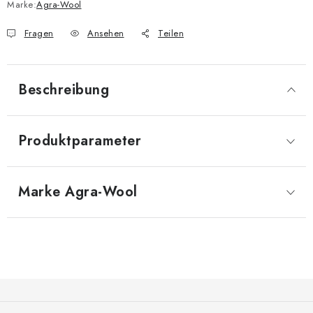
Marke:
Agra-Wool
Fragen
Ansehen
Teilen
Beschreibung
Produktparameter
Marke
 Agra-Wool
F
u