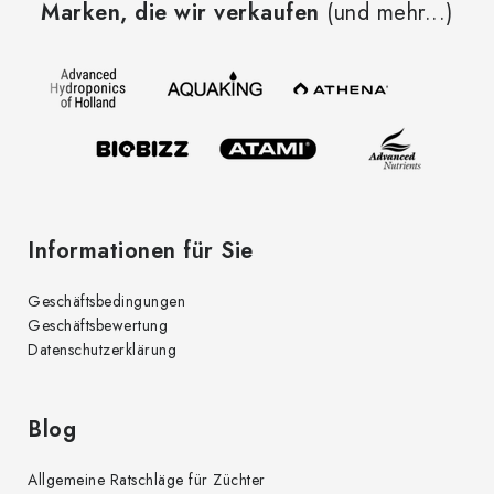
Marken, die wir verkaufen
(und mehr...)
ß
z
e
i
l
e
Informationen für Sie
Geschäftsbedingungen
Geschäftsbewertung
Datenschutzerklärung
Blog
Allgemeine Ratschläge für Züchter