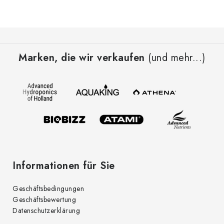
e
u
e
F
r
u
e
Marken, die wir verkaufen
(und mehr...)
ß
l
z
e
e
m
i
e
l
n
t
e
e
d
Informationen für Sie
e
r
Geschäftsbedingungen
L
Geschäftsbewertung
i
Datenschutzerklärung
s