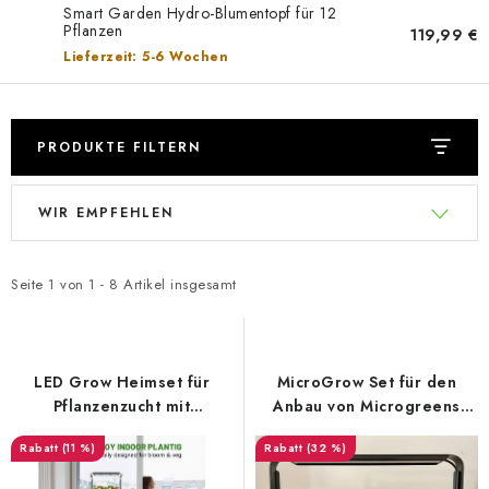
Smart Garden Hydro-Blumentopf für 12
Pflanzen
119,99 €
Lieferzeit: 5-6 Wochen
PRODUKTE FILTERN
L
P
WIR EMPFEHLEN
i
r
s
o
t
d
Seite
1
von
1
-
8
Artikel insgesamt
e
u
d
k
e
t
LED Grow Heimset für
MicroGrow Set für den
r
s
Pflanzenzucht mit
Anbau von Microgreens
Beleuchtung
16W
P
o
(11 %)
(32 %)
r
r