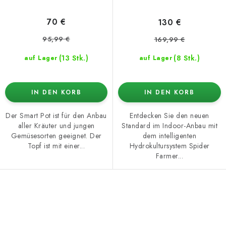
70 €
130 €
95,99 €
169,99 €
(13 Stk.)
(8 Stk.)
auf Lager
auf Lager
IN DEN KORB
IN DEN KORB
Der Smart Pot ist für den Anbau
Entdecken Sie den neuen
aller Kräuter und jungen
Standard im Indoor-Anbau mit
Gemüsesorten geeignet. Der
dem intelligenten
Topf ist mit einer...
Hydrokultursystem Spider
Farmer...
S
t