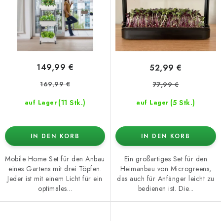
o
t
d
i
u
e
k
r
t
u
149,99 €
52,99 €
e
n
169,99 €
77,99 €
g
(11 Stk.)
(5 Stk.)
auf Lager
auf Lager
IN DEN KORB
IN DEN KORB
Mobile Home Set für den Anbau
Ein großartiges Set für den
eines Gartens mit drei Töpfen.
Heimanbau von Microgreens,
Jeder ist mit einem Licht für ein
das auch für Anfänger leicht zu
optimales...
bedienen ist. Die...