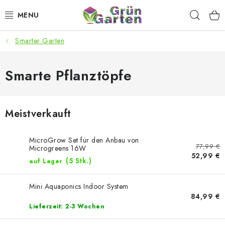
Zum
Such
Inhalt
springen
Smarter Garten
ANGEBOTE
LED PFLANZENLAMPEN
Smarte Pflanztöpfe
ANBAUBEDARF FÜR DEN HEIMANBAU
Meistverkauft
AQUARISTIK
MicroGrow Set für den Anbau von
77,99 €
MICROGREENS
Microgreens 16W
52,99 €
(5 Stk.)
auf Lager
SMARTER GARTEN
Mini Aquaponics Indoor System
84,99 €
Geschäftsbewertung
Kaufberatung
AGB
Blog
Lieferzeit: 2-3 Wochen
Kontakt
Datenschutzerklärung
Impressum