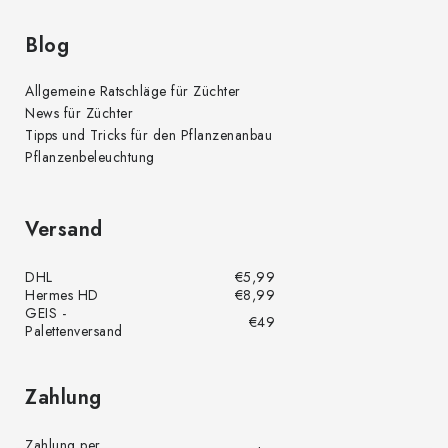
t
e
Blog
Allgemeine Ratschläge für Züchter
News für Züchter
Tipps und Tricks für den Pflanzenanbau
Pflanzenbeleuchtung
Versand
DHL
€5,99
Hermes HD
€8,99
GEIS -
€49
Palettenversand
Zahlung
Zahlung per