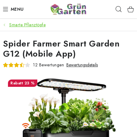
Zum
Such
Inhalt
springen
Smarte Pflanztöpfe
ANGEBOTE
Spider Farmer Smart Garden
LED PFLANZENLAMPEN
G12 (Mobile App)
ANBAUBEDARF FÜR DEN HEIMANBAU
12 Bewertungen
Bewertungsdetails
AQUARISTIK
23 %
MICROGREENS
SMARTER GARTEN
Geschäftsbewertung
Kaufberatung
AGB
Blog
Kontakt
Datenschutzerklärung
Impressum