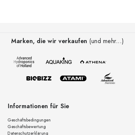
F
u
Marken, die wir verkaufen
(und mehr...)
ß
z
e
i
l
e
Informationen für Sie
Geschäftsbedingungen
Geschäftsbewertung
Datenschutzerklärung