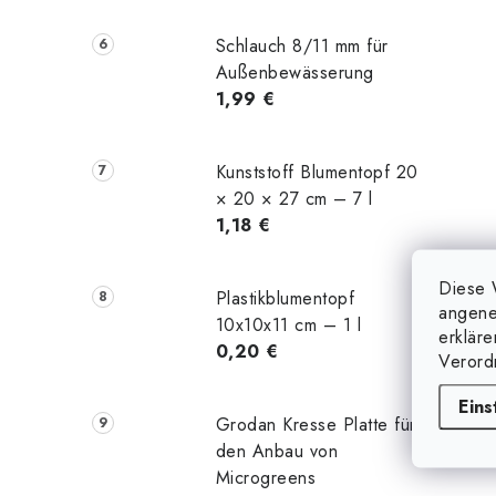
Schlauch 8/11 mm für
Außenbewässerung
1,99 €
Kunststoff Blumentopf 20
× 20 × 27 cm – 7 l
1,18 €
Diese 
Plastikblumentopf
angene
10x10x11 cm – 1 l
erklär
0,20 €
Verord
Eins
Grodan Kresse Platte für
den Anbau von
Microgreens