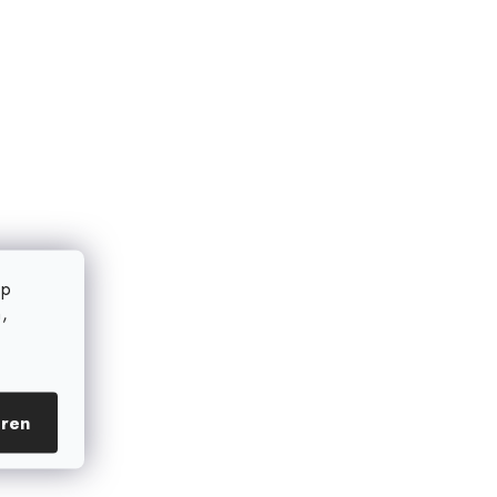
op
,
eren