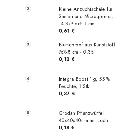
n
Kleine Anzuchtschale für
l
Samen und Microgreens,
14.3x9.6x5.1 cm
e
0,61 €
i
Blumentopf aus Kunststoff
s
7x7x8 cm - 0,35l
0,12 €
t
e
Integra Boost 1 g, 55 %
Feuchte, 1 Stk.
0,37 €
Grodan Pflanzwürfel
40x40x40mm mit Loch
0,18 €