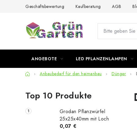
Zum
Geschäftsbewertung
Kaufberatung
AGB
Bl
Inhalt
springen
ANGEBOTE
LED PFLANZENLAMPEN
Startseite
Anbaubedarf für den heimanbau
Dünger
S
Top 10 Produkte
e
i
Grodan Pflanzwürfel
t
25x25x40mm mit Loch
0,07 €
e