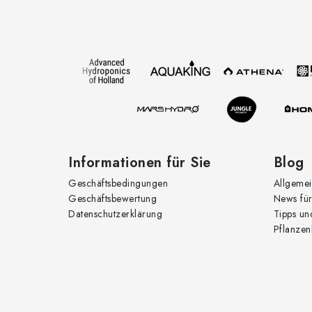
u
ß
z
e
i
l
e
Informationen für Sie
Blog
Geschäftsbedingungen
Allgemei
Geschäftsbewertung
News für
Datenschutzerklärung
Tipps un
Pflanzen