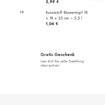
2,99 €
Kunststoff Blumentopf 18
× 18 × 25 cm – 5,5 l
1,06 €
Gratis Geschenk
Lass dich bei jeder Bestellung
überraschen!
F