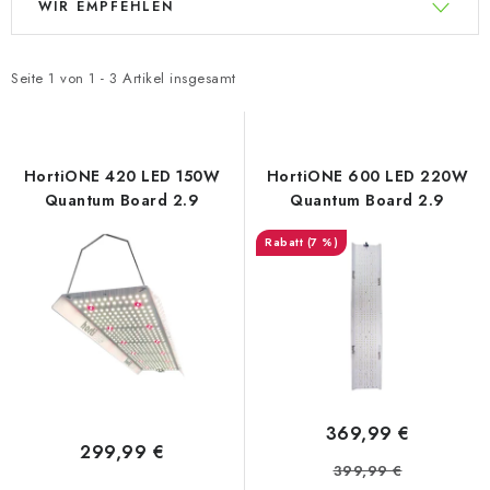
WIR EMPFEHLEN
i
r
s
o
t
d
Seite
1
von
1
-
3
Artikel insgesamt
e
u
d
k
e
t
HortiONE 420 LED 150W
HortiONE 600 LED 220W
r
s
Quantum Board 2.9
Quantum Board 2.9
P
o
(7 %)
r
r
o
t
d
i
u
e
k
r
t
u
369,99 €
e
n
299,99 €
399,99 €
g