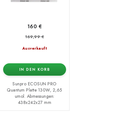
160 €
169,99 €
Ausverkauft
IN DEN KORB
Sunpro ECOSUN PRO
Quantum Platte 130W, 2,65
umol. Abmessungen:
438x242x27 mm
S
t