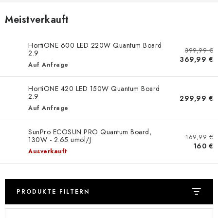
Meistverkauft
HortiONE 600 LED 220W Quantum Board
399,99 €
2.9
369,99 €
Auf Anfrage
HortiONE 420 LED 150W Quantum Board
2.9
299,99 €
Auf Anfrage
SunPro ECOSUN PRO Quantum Board,
169,99 €
130W - 2.65 umol/J
160 €
Ausverkauft
PRODUKTE FILTERN
L
P