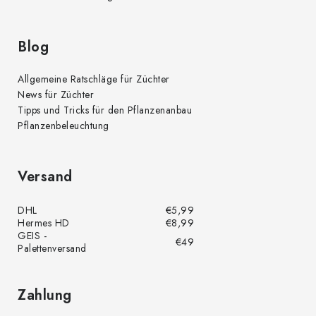
s
t
e
Blog
Allgemeine Ratschläge für Züchter
News für Züchter
Tipps und Tricks für den Pflanzenanbau
Pflanzenbeleuchtung
Versand
DHL
€5,99
Hermes HD
€8,99
GEIS -
€49
Palettenversand
Zahlung