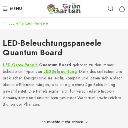
Zum
Such
Inhalt
springen
LED-Pflanzen-Paneele
ANGEBOTE
LED PFLANZENLAMPEN
LED-Beleuchtungspaneele
Quantum Board
ANBAUBEDARF FÜR DEN HEIMANBAU
LED Grow-Panels
Quantum Board
gehören zu den immer
AQUARISTIK
beliebteren Typen von
LED
Beleuchtung
. Dank des einfachen und
praktischen Designs sind sie leicht, kompakt und lassen sich einfach
MICROGREENS
über die Pflanzen hängen, was eine gleichmäßige Beleuchtung
gewährleistet. Die Panels eignen sich für verschiedene Indoor-
Anbausysteme und unterstützen gesundes Wachstum sowie reiches
SMARTER GARTEN
Blühen der Pflanzen.
Geschäftsbewertung
Kaufberatung
AGB
Blog
Ich möchte mehr wissen
Kontakt
Datenschutzerklärung
Impressum