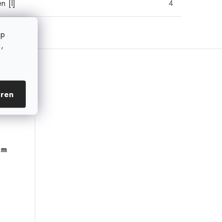
n [l]
4
op
,
eren
cm