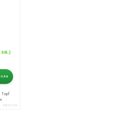
 Stk.)
KORB
m Topf
cm
r.:
BS8SV2703