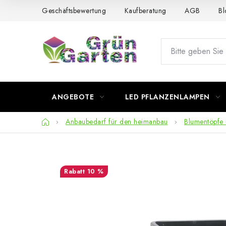
Zum
Geschäftsbewertung
Kaufberatung
AGB
Bl
Inhalt
springen
ANGEBOTE
LED PFLANZENLAMPEN
Startseite
Anbaubedarf für den heimanbau
Blumentöpfe 
10 %