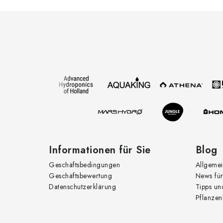
F
u
ß
z
e
i
l
e
Informationen für Sie
Blog
Geschäftsbedingungen
Allgemei
Geschäftsbewertung
News für
Datenschutzerklärung
Tipps un
Pflanzen