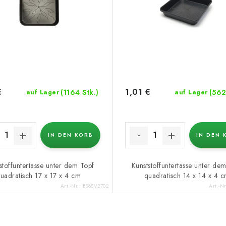
€
1,01 €
(1164 Stk.)
(562
auf Lager
auf Lager
IN DEN KORB
IN DEN 
stoffuntertasse unter dem Topf
Kunststoffuntertasse unter de
uadratisch 17 x 17 x 4 cm
quadratisch 14 x 14 x 4 
Art.-Nr.:
BS8SV2702
Art.-N