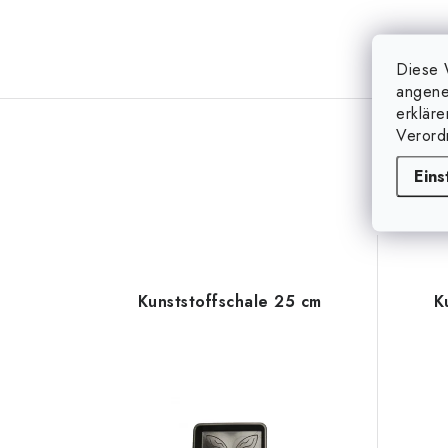
Diese 
angene
erklär
Verord
Eins
Kunststoffschale 25 cm
K