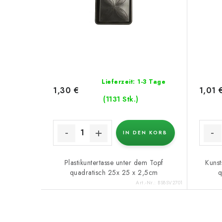
Lieferzeit: 1-3 Tage
1,30 €
1,01 
(1131 Stk.)
IN DEN KORB
Plastikuntertasse unter dem Topf
Kunst
quadratisch 25x 25 x 2,5cm
q
Art.-Nr.:
BS8SV2701