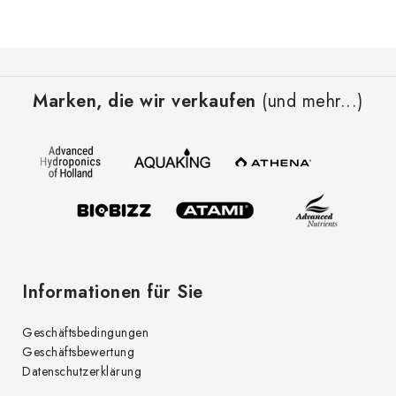
u
e
F
r
u
e
Marken, die wir verkaufen
(und mehr...)
ß
l
z
e
e
m
i
e
l
n
t
e
e
d
Informationen für Sie
e
r
Geschäftsbedingungen
L
Geschäftsbewertung
i
Datenschutzerklärung
s