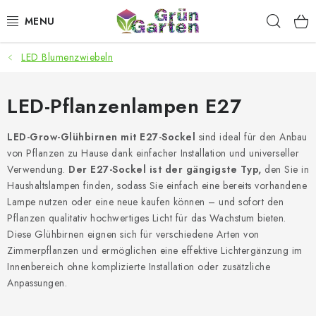
Zum
Such
Inhalt
springen
LED Blumenzwiebeln
ANGEBOTE
LED PFLANZENLAMPEN
LED-Pflanzenlampen E27
ANBAUBEDARF FÜR DEN HEIMANBAU
LED-Grow-Glühbirnen mit E27-Sockel
sind ideal für den Anbau
von Pflanzen zu Hause dank einfacher Installation und universeller
Verwendung.
Der E27-Sockel ist der gängigste Typ,
den Sie in
AQUARISTIK
Haushaltslampen finden, sodass Sie einfach eine bereits vorhandene
Lampe nutzen oder eine neue kaufen können – und sofort den
MICROGREENS
Pflanzen qualitativ hochwertiges Licht für das Wachstum bieten.
Diese Glühbirnen eignen sich für verschiedene Arten von
SMARTER GARTEN
Zimmerpflanzen und ermöglichen eine effektive Lichtergänzung im
Innenbereich ohne komplizierte Installation oder zusätzliche
Anpassungen.
Geschäftsbewertung
Kaufberatung
AGB
Blog
Kontakt
Datenschutzerklärung
Impressum