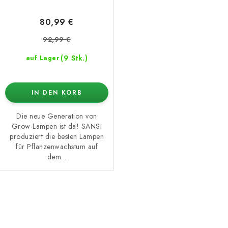
80,99 €
92,99 €
(9 Stk.)
auf Lager
IN DEN KORB
Die neue Generation von
Grow-Lampen ist da! SANSI
produziert die besten Lampen
für Pflanzenwachstum auf
dem...
S
t
e