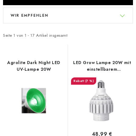
L
P
WIR EMPFEHLEN
i
r
s
o
t
d
Seite
1
von
1
-
17
Artikel insgesamt
e
u
d
k
e
t
Agrolite Dark Night LED
LED Grow Lampe 20W mit
r
s
UV-Lampe 20W
einstellbarem
Abstrahlwinkel 15°–60°
P
o
(7 %)
r
r
o
t
d
i
u
e
k
r
t
u
48,99 €