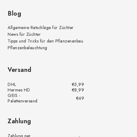
t
e
Blog
Allgemeine Ratschläge für Züchter
News für Züchter
Tipps und Tricks für den Pflanzenanbau
Pflanzenbeleuchtung
Versand
DHL
€5,99
Hermes HD
€8,99
GEIS -
€49
Palettenversand
Zahlung
Zahlung per