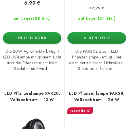
e
n
6,99 €
52,99 €
g
(28 Stk.)
(24 Stk.)
auf Lager
auf Lager
IN DEN KORB
IN DEN KORB
Die 20W Agrolite Dark Night
Die PAR30Z Zoom LED
LED UV-Lampe mit grünem Licht
Pflanzenlampe verfügt über
stört die Pflanzen nicht beim
einen verstellbaren Lichtwinkel.
Schlafen und wird...
Sie ist ideal für das...
LED Pflanzenlampe PAR20,
LED Pflanzenlampe PAR38,
Vollspektrum – 10 W
Vollspektrum – 26 W
(16 %)