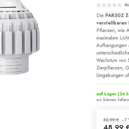
Ni
Die
PAR30Z Z
verstellbaren 
Pflanzen, wie 
maximalem Lich
Aufhängungen 
unterschiedlic
Wachstum von S
Zierpflanzen, 
Umgebungen ohn
auf Lager
(24 S
52,99 €
–7 
48,99 