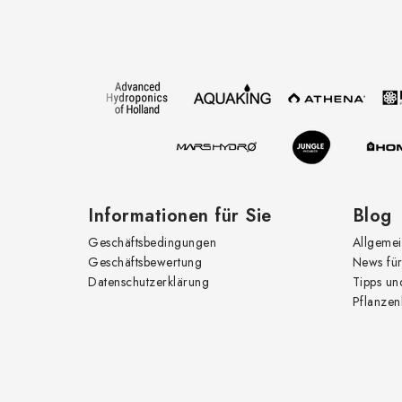
u
ß
z
e
i
l
e
Informationen für Sie
Blog
Geschäftsbedingungen
Allgemei
Geschäftsbewertung
News für
Datenschutzerklärung
Tipps un
Pflanzen