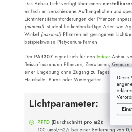
Das Anbau-Licht verfügt über einen
einstellbare
einfach an verschiedene Aufhängehöhen und spez
Lichtintensitätsanforderungen der Pflanzen anpasst
(minimal)
ist ideal für lichtbedürftige Arten wie A
Winkel
(maximal)
Pflanzen mit geringerem Lichtbed
beispielsweise Platycerium-Farnen.
Der
PAR30Z
eignet sich für den
Indoor
-Anbau vo
fleischfressenden Pflanzen, Zierblumen, Gemüse 
einer Umgebung ohne Zugang zu Tageslicht - eine
Diese 
Haushalte, Büros oder Wintergärten.
angene
erklär
Verord
Lichtparameter:
Eins
PPFD
(Durchschnitt pro m2):
100 umol/m2/s bei einer Entfernung von
0,