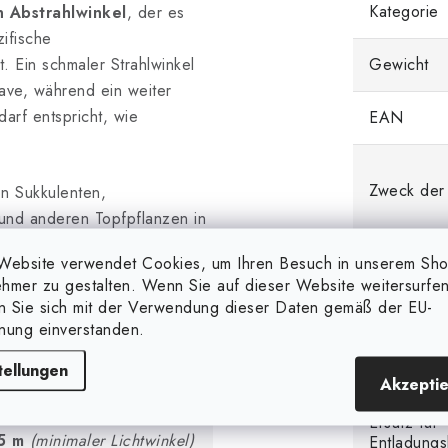
Kategorie
n Abstrahlwinkel
, der es
ifische
. Ein schmaler Strahlwinkel
Gewicht
gave, während ein weiter
arf entspricht, wie
EAN
Zweck der
n Sukkulenten,
und anderen Topfpflanzen in
 hervorragende Wahl für
Website verwendet Cookies, um Ihren Besuch in unserem Sh
beleuchtet
hmer zu gestalten. Wenn Sie auf dieser Website weitersurfen
en Sie sich mit der Verwendung dieser Daten gemäß der EU-
Dimmbare
nung einverstanden.
Eingangss
tellungen
Akzepti
Ersatz für
5 m
(minimaler Lichtwinkel)
Entladung