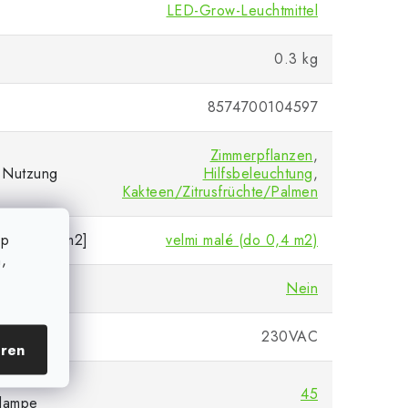
LED-Grow-Leuchtmittel
0.3 kg
8574700104597
Zimmerpflanzen
,
 Nutzung
Hilfsbeleuchtung
,
Kakteen/Zitrusfrüchte/Palmen
op
e Fläche [m2]
velmi malé (do 0,4 m2)
,
Nein
pannung
230VAC
eren
45
slampe