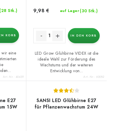
9,98 €
(28 Stk.)
(30 Stk.)
auf Lager
EN KORB
IN DEN KORB
 wir eine
LED Grow Glühbirne VIDEX ist die
timierten
ideale Wahl zur Förderung des
ie
Wachstums und der weiteren
den...
Entwicklung von...
Art.-Nr.:
40439
Art.-Nr.:
60082
rne E27
SANSI LED Glühbirne E27
tum 15W
für Pflanzenwachstum 24W