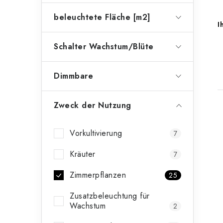
beleuchtete Fläche [m2]
I
Schalter Wachstum/Blüte
Dimmbare
Zweck der Nutzung
i
Vorkultivierung
7
Kräuter
7
t
Zimmerpflanzen
25
Zusatzbeleuchtung für
Wachstum
2