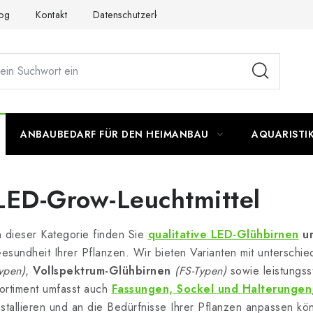
og
Kontakt
Datenschutzerklärung
Impressum
ANBAUBEDARF FÜR DEN HEIMANBAU
AQUARISTI
LED-Grow-Leuchtmittel
n dieser Kategorie finden Sie
qualitative LED-Glühbirnen
u
esundheit Ihrer Pflanzen. Wir bieten Varianten mit unterschie
ypen)
,
Vollspektrum-Glühbirnen
(FS-Typen)
sowie leistungss
ortiment umfasst auch
Fassungen, Sockel und Halterungen
nstallieren und an die Bedürfnisse Ihrer Pflanzen anpassen kö