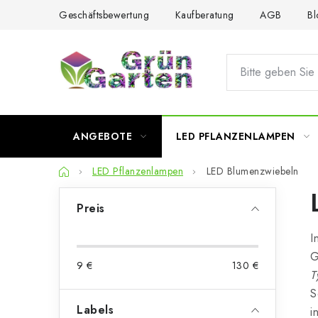
Zum
Geschäftsbewertung
Kaufberatung
AGB
Bl
Inhalt
springen
ANGEBOTE
LED PFLANZENLAMPEN
Startseite
LED Pflanzenlampen
LED Blumenzwiebeln
S
Preis
e
I
i
G
9
€
130
€
t
T
S
e
Labels
i