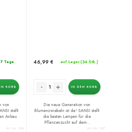
46,99 €
(54 Stk.)
: 7 Tage
auf Lager
EN KORB
IN DEN KORB
n von
Die neue Generation von
NSI stellt
Blumenzwiebeln ist da! SANSI stellt
den Anbau
die besten Lampen für die
Pflanzenzucht auf dem...
Art.-Nr.:
836
Art.-Nr.:
837