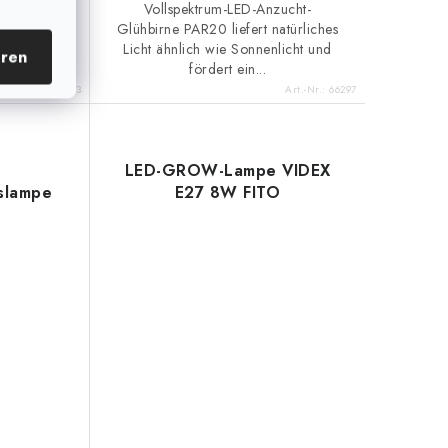
ow-Licht,
Vollspektrum-LED-Anzucht-
nderen 4
Glühbirne PAR20 liefert natürliches
s volle
Licht ähnlich wie Sonnenlicht und
eren
fördert ein...
Art.-Nr.:
45843
Art.-Nr.:
66297
LED-GROW-Lampe VIDEX
slampe
E27 8W FITO