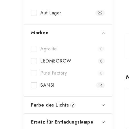
n
Auf Lager
22
l
e
Marken
i
s
Agrolite
0
t
LEDMEGROW
8
e
Pure Factory
0
SANSI
14
Farbe des Lichts
?
Ersatz für Entladungslampe