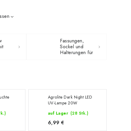
issen
w
Fassungen,
it
Sockel und
Halterungen für
LED-
Pflanzenlampen
E27
uchte
Agrolite Dark Night LED
UV-Lampe 20W
tk.)
auf Lager
(28 Stk.)
6,99 €