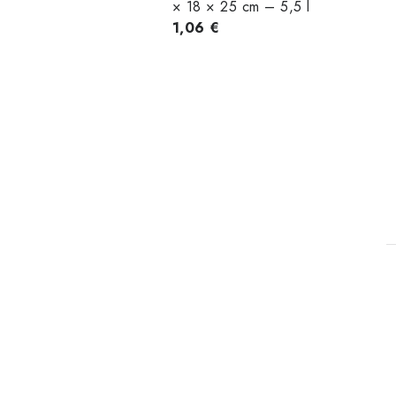
× 18 × 25 cm – 5,5 l
1,06 €