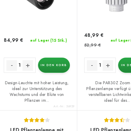
e
o
r
r
P
t
r
i
48,99 €
84,99 €
(15 Stk.)
auf Lager
auf Lager
o
e
52,99 €
d
r
u
IN DEN KORB
IN D
u
k
n
Design-Leuchte mit hoher Leistung,
Die PAR30Z Zoom
ideal zur Unterstützung des
Pflanzenlampe verfügt ü
g
Wachstums und der Blüte von
verstellbaren Lichtwinkel
e
Pflanzen im...
ideal für das...
Art.-Nr.:
56929
LED Pflanzenlampe mit
LED Pflanzenlam