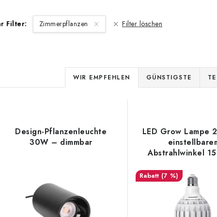
hr Filter:
Zimmerpflanzen
Filter löschen
P
WIR EMPFEHLEN
GÜNSTIGSTE
TE
r
L
o
d
Design-Pflanzenleuchte
LED Grow Lampe 
s
30W – dimmbar
einstellbare
u
Abstrahlwinkel 1
k
e
(7 %)
t
d
s