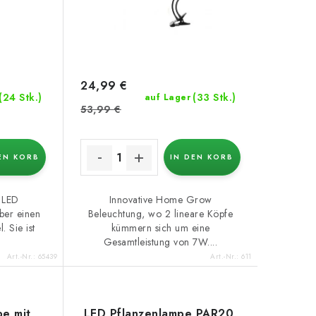
24,99 €
(24 Stk.)
(33 Stk.)
auf Lager
53,99 €
EN KORB
IN DEN KORB
 LED
Innovative Home Grow
ber einen
Beleuchtung, wo 2 lineare Köpfe
. Sie ist
kümmern sich um eine
Gesamtleistung von 7W....
Art.-Nr.:
65439
Art.-Nr.:
611
pe mit
LED Pflanzenlampe PAR20,