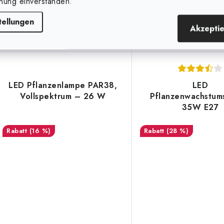
nung einverstanden.
Innovative Home Grow
Ein innovatives Heim-Gr
Beleuchtung, wo 3 lineare Köpfe
das im Vergleich zu a
tellungen
kümmern sich um eine
lineare Köpfe hat. Da
Akzepti
Gesamtleistung von 10,5W....
Spektrum...
Art.-Nr.:
214
LED Pflanzenlampe PAR38,
LED
Vollspektrum – 26 W
Pflanzenwachstum
35W E27
(16 %)
(28 %)