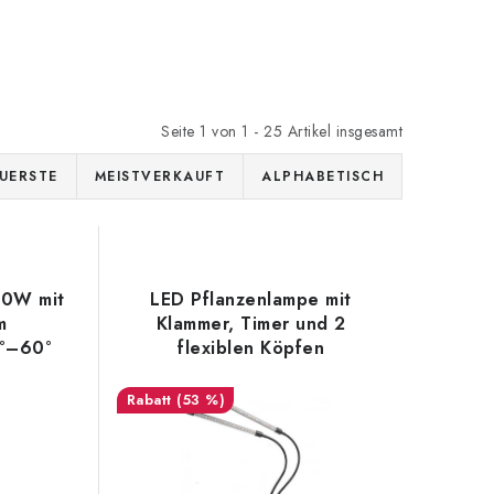
Seite
1
von
1
-
25
Artikel insgesamt
UERSTE
MEISTVERKAUFT
ALPHABETISCH
20W mit
LED Pflanzenlampe mit
m
Klammer, Timer und 2
5°–60°
flexiblen Köpfen
(53 %)