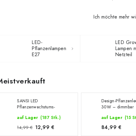
Ich möchte mehr w
LED-
LED Gro
Pflanzenlampen
Lampen m
E27
Netzteil
Meistverkauft
SANSI LED
Design-Pflanzenle
Pflanzenwachstums-
30W – dimmbar
Glühbirne 10W
auf Lager
(187 Stk.)
auf Lager
(15 S
12,99 €
84,99 €
14,99 €