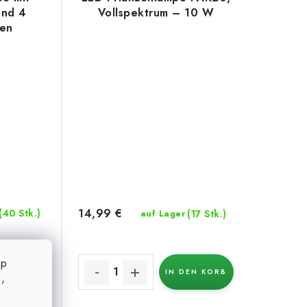
und 4
Vollspektrum – 10 W
fen
14,99 €
(40 Stk.)
(17 Stk.)
auf Lager
op
EN KORB
IN DEN KORB
,