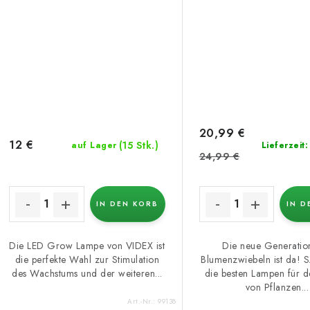
20,99 €
12 €
(15 Stk.)
auf Lager
Lieferzeit
24,99 €
IN DEN KORB
IN D
Die LED Grow Lampe von VIDEX ist
Die neue Generatio
die perfekte Wahl zur Stimulation
Blumenzwiebeln ist da! SA
des Wachstums und der weiteren...
die besten Lampen für 
von Pflanzen...
Art.-Nr.:
99138