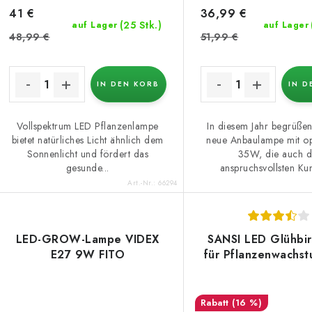
41 €
36,99 €
(25 Stk.)
auf Lager
auf Lager
48,99 €
51,99 €
IN DEN KORB
IN D
Vollspektrum LED Pflanzenlampe
In diesem Jahr begrüßen
bietet natürliches Licht ähnlich dem
neue Anbaulampe mit op
Sonnenlicht und fördert das
35W, die auch d
gesunde...
anspruchsvollsten Kun
Art.-Nr.:
66294
LED-GROW-Lampe VIDEX
SANSI LED Glühbi
E27 9W FITO
für Pflanzenwachs
(16 %)