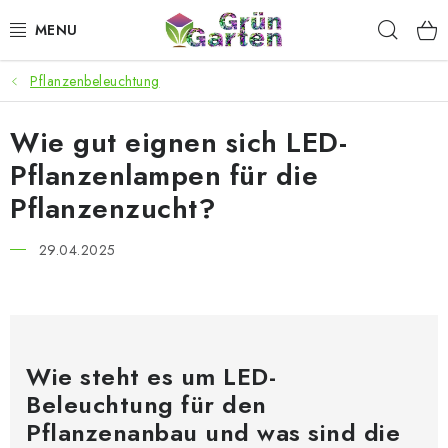
Zum
Such
Inhalt
springen
Pflanzenbeleuchtung
ANGEBOTE
Wie gut eignen sich LED-
LED PFLANZENLAMPEN
Pflanzenlampen für die
ANBAUBEDARF FÜR DEN HEIMANBAU
Pflanzenzucht?
AQUARISTIK
29.04.2025
MICROGREENS
SMARTER GARTEN
Wie steht es um LED-
Beleuchtung für den
Geschäftsbewertung
Kaufberatung
AGB
Blog
Pflanzenanbau und was sind die
Kontakt
Datenschutzerklärung
Impressum