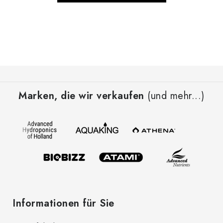
F
u
Marken, die wir verkaufen
(und mehr...)
ß
z
e
i
l
e
Informationen für Sie