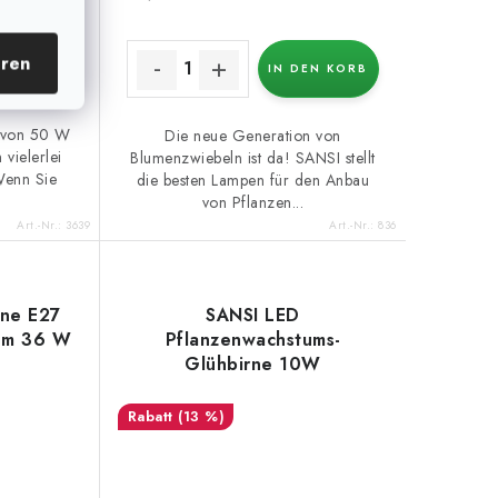
eren
EN KORB
IN DEN KORB
g von 50 W
Die neue Generation von
 vielerlei
Blumenzwiebeln ist da! SANSI stellt
Wenn Sie
die besten Lampen für den Anbau
von Pflanzen...
Art.-Nr.:
3639
Art.-Nr.:
836
rne E27
SANSI LED
tum 36 W
Pflanzenwachstums-
Glühbirne 10W
(13 %)