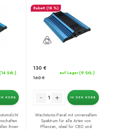
(18 %)
130 €
(14 Stk.)
(9 Stk.)
auf Lager
160 €
EN KORB
IN DEN KORB
stumslicht
Wachstums-Panel mit universellem
nschaften
Spektrum für alle Arten von
ellen Ihnen
Pflanzen, ideal für CBD und