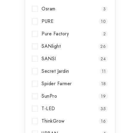
t
Osram
3
PURE
10
Pure Factory
2
SANlight
26
SANSI
24
Secret Jardin
11
Spider Farmer
18
SunPro
19
T-LED
35
ThinkGrow
t
16