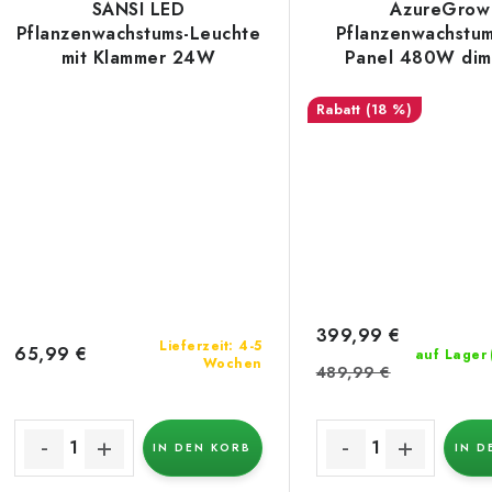
SANSI LED
AzureGrow
Pflanzenwachstums-Leuchte
Pflanzenwachstu
mit Klammer 24W
Panel 480W di
(18 %)
399,99 €
Lieferzeit: 4-5
65,99 €
auf Lager
Wochen
489,99 €
IN DEN KORB
IN D