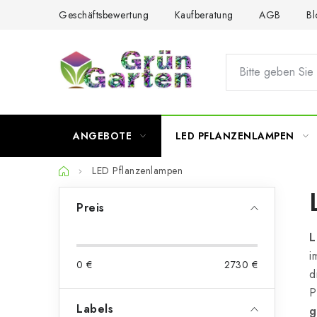
Zum
Geschäftsbewertung
Kaufberatung
AGB
Bl
Inhalt
springen
ANGEBOTE
LED PFLANZENLAMPEN
Startseite
LED Pflanzenlampen
S
Preis
e
L
i
i
0
€
2730
€
t
d
P
e
Labels
g