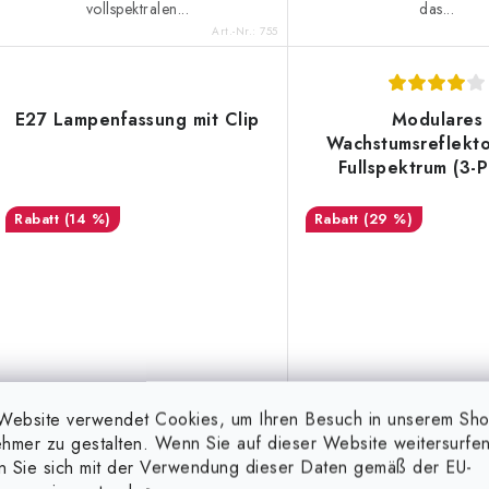
e
vollspektralen...
das...
Art.-Nr.:
755
E27 Lampenfassung mit Clip
Modulares
Wachstumsreflekt
Fullspektrum (3-
150W)
(14 %)
(29 %)
Website verwendet Cookies, um Ihren Besuch in unserem Sh
hmer zu gestalten. Wenn Sie auf dieser Website weitersurfen
12 €
60,99 €
(30 Stk.)
auf Lager
auf Lager
en Sie sich mit der Verwendung dieser Daten gemäß der EU-
13,99 €
85,99 €