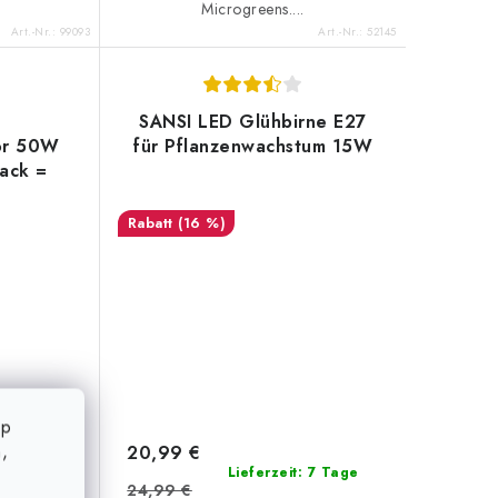
Microgreens....
Art.-Nr.:
99093
Art.-Nr.:
52145
SANSI LED Glühbirne E27
or 50W
für Pflanzenwachstum 15W
Pack =
(16 %)
op
,
20,99 €
(32 Stk.)
Lieferzeit: 7 Tage
24,99 €