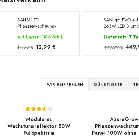
SANSI LED
SANlight EVO 4-
Pflanzenwachstums-
265W LED 3 µmol
Glühbirne 10W
V1.5
auf Lager
(188 Stk.)
Lieferzeit: 7 T
12,99 €
449,
14,99 €
499,99 €
P
WIR EMPFEHLEN
GÜNSTIGSTE
TE
r
L
o
d
Modulares
AzureGrow
s
Wachstumsreflektor 50W
Pflanzenwachstu
u
Fullspektrum
Panel 100W ohne 