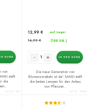
12,99 €
auf Lager
14,99 €
)
(188 Stk.)
EN KORB
IN DEN KORB
n von
Die neue Generation von
NSI stellt
Blumenzwiebeln ist da! SANSI stellt
ür die
die besten Lampen für den Anbau
em...
von Pflanzen...
Art.-Nr.:
838
Art.-Nr.:
50224