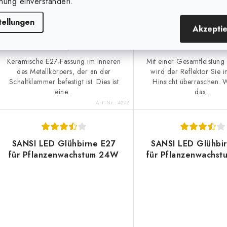
nung einverstanden.
tellungen
Akzepti
IN DEN KORB
IN D
Keramische E27-Fassung im Inneren
Mit einer Gesamtleistun
des Metallkörpers, der an der
wird der Reflektor Sie in
Schaltklammer befestigt ist. Dies ist
Hinsicht überraschen. 
eine...
das...
Art.-Nr.:
4292
SANSI LED Glühbirne E27
SANSI LED Glühbi
für Pflanzenwachstum 24W
für Pflanzenwachs