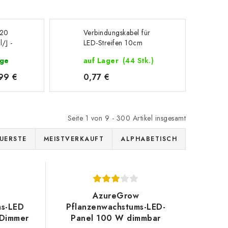
120
Verbindungskabel für
/J -
LED-Streifen 10cm
age
auf Lager
(44 Stk.)
99 €
0,77 €
Seite
1
von
9
-
300
Artikel insgesamt
UERSTE
MEISTVERKAUFT
ALPHABETISCH
AzureGrow
ms-LED
Pflanzenwachstums-LED-
Dimmer
Panel 100 W dimmbar