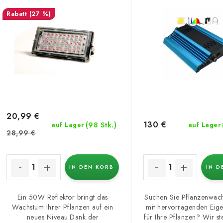
k
e
(27 %)
t
d
s
e
o
r
r
P
t
r
i
20,99 €
130 €
(98 Stk.)
auf Lager
auf Lager
o
e
28,99 €
d
r
u
IN DEN KORB
IN D
u
k
n
Ein 50W Reflektor bringt das
Suchen Sie Pflanzenwach
Wachstum Ihrer Pflanzen auf ein
mit hervorragenden Eige
g
neues Niveau.Dank der
für Ihre Pflanzen? Wir st