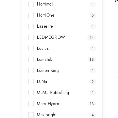
Hortimol
1
HortiOne
5
Lazerlite
1
LEDMEGROW
44
Lucius
1
Lumatek
19
Lumen King
1
LUMii
2
MaMa Publishing
1
i
Mars Hydro
13
Maxibright
4