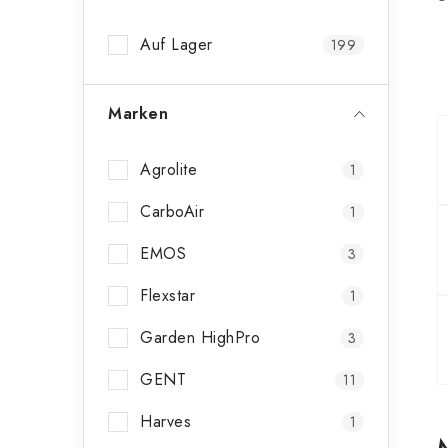
n
Auf Lager
199
l
e
Marken
i
s
Agrolite
1
t
CarboAir
1
e
EMOS
3
Flexstar
1
Garden HighPro
3
GENT
11
Harves
1