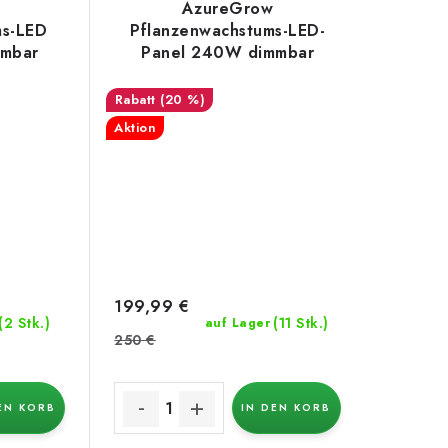
AzureGrow
ms-LED
Pflanzenwachstums-LED-
mmbar
Panel 240W dimmbar
(20 %)
Aktion
199,99 €
(2 Stk.)
(11 Stk.)
auf Lager
250 €
EN KORB
IN DEN KORB