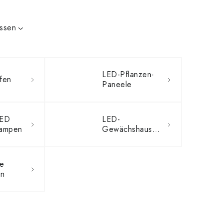
issen
LED-Pflanzen-
fen
Paneele
LED
LED-
lampen
Gewächshausbeleuchtung
he
en