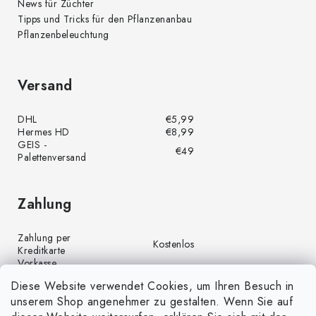
News für Züchter
Tipps und Tricks für den Pflanzenanbau
Pflanzenbeleuchtung
Versand
DHL
€5,99
Hermes HD
€8,99
GEIS -
€49
Palettenversand
Zahlung
Zahlung per
Kostenlos
Kreditkarte
Vorkasse
Kostenlos
(Banküberweisung)
Diese Website verwendet Cookies, um Ihren Besuch in
Zahlung per PayPal
Kostenlos
unserem Shop angenehmer zu gestalten. Wenn Sie auf
Nachnahme
€4,00