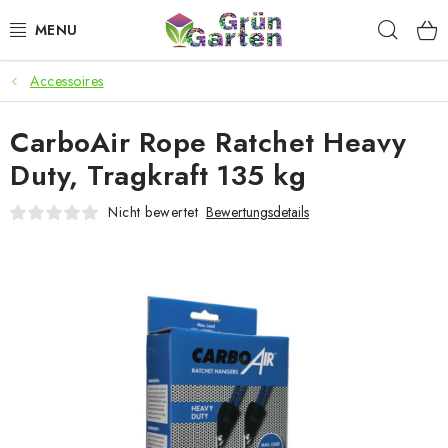
Zum
Such
Inhalt
springen
Accessoires
ANGEBOTE
CarboAir Rope Ratchet Heavy
LED PFLANZENLAMPEN
Duty, Tragkraft 135 kg
ANBAUBEDARF FÜR DEN HEIMANBAU
Nicht bewertet
Bewertungsdetails
AQUARISTIK
MICROGREENS
SMARTER GARTEN
Geschäftsbewertung
Kaufberatung
AGB
Blog
Kontakt
Datenschutzerklärung
Impressum