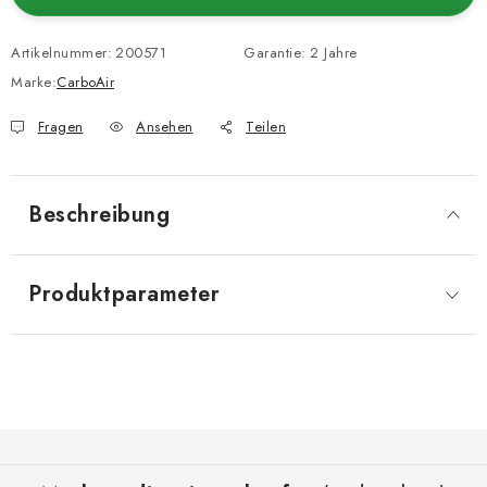
Artikelnummer:
200571
Garantie
:
2 Jahre
Marke:
CarboAir
Fragen
Ansehen
Teilen
Beschreibung
Produktparameter
F
u