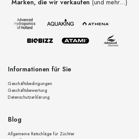
Marken, die wir verkaufen
(und mehr...)
ß
z
e
i
l
e
Informationen für Sie
Geschäftsbedingungen
Geschäftsbewertung
Datenschutzerklärung
Blog
Allgemeine Ratschläge für Züchter