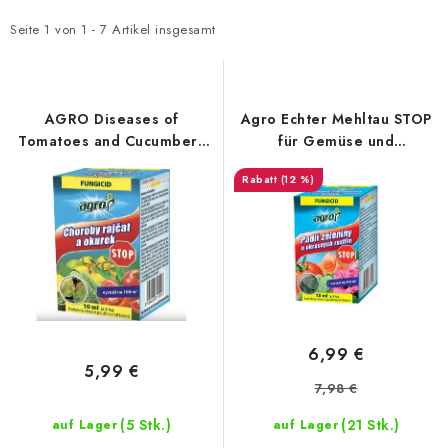
s
o
t
d
Seite
1
von
1
-
7
Artikel insgesamt
e
u
d
k
e
t
AGRO Diseases of
Agro Echter Mehltau STOP
r
s
Tomatoes and Cucumbers
für Gemüse und
STOP 10ml
Zierpflanzen 10 ml
P
o
(12 %)
r
r
o
t
d
i
u
e
k
r
t
u
6,99 €
e
n
5,99 €
7,98 €
g
(5 Stk.)
(21 Stk.)
auf Lager
auf Lager