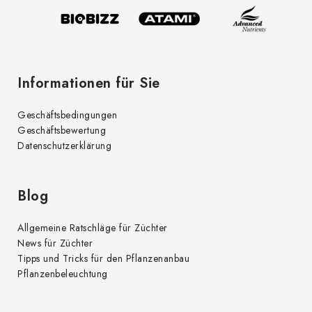
l
n
t
e
e
d
Informationen für Sie
e
r
Geschäftsbedingungen
L
Geschäftsbewertung
i
Datenschutzerklärung
s
t
e
Blog
Allgemeine Ratschläge für Züchter
News für Züchter
Tipps und Tricks für den Pflanzenanbau
Pflanzenbeleuchtung