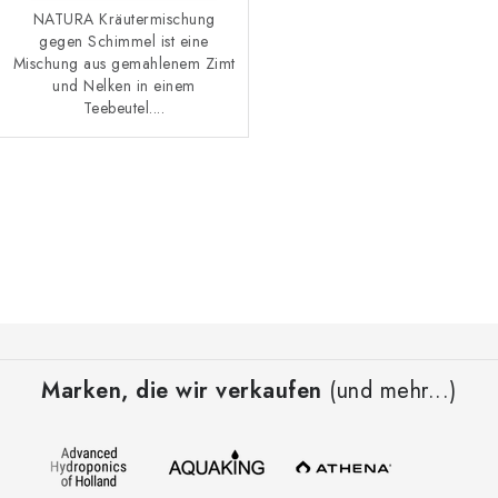
NATURA Kräutermischung
gegen Schimmel ist eine
Mischung aus gemahlenem Zimt
und Nelken in einem
Teebeutel....
S
t
e
u
e
F
r
u
e
Marken, die wir verkaufen
(und mehr...)
ß
l
z
e
e
m
i
e