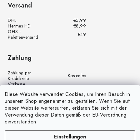
Versand
DHL
€5,99
Hermes HD
€8,99
GEIS -
€49
Palettenversand
Zahlung
Zahlung per
Kostenlos
Kreditkarte
Vorkasse
Kostenlos
(Banküberweisung)
Diese Website verwendet Cookies, um Ihren Besuch in
Zahlung per PayPal
Kostenlos
unserem Shop angenehmer zu gestalten. Wenn Sie auf
Nachnahme
€4,00
dieser Website weitersurfen, erklären Sie sich mit der
Verwendung dieser Daten gemäß der EU-Verordnung
einverstanden.
Einstellungen