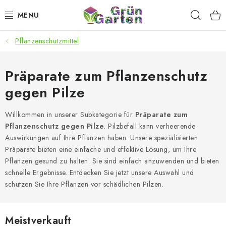
Zum
Such
Inhalt
springen
Pflanzenschutzmittel
ANGEBOTE
LED PFLANZENLAMPEN
Präparate zum Pflanzenschutz
gegen Pilze
ANBAUBEDARF FÜR DEN HEIMANBAU
Willkommen in unserer Subkategorie für
Präparate zum
AQUARISTIK
Pflanzenschutz gegen Pilze
. Pilzbefall kann verheerende
Auswirkungen auf Ihre Pflanzen haben. Unsere spezialisierten
MICROGREENS
Präparate bieten eine einfache und effektive Lösung, um Ihre
Pflanzen gesund zu halten. Sie sind einfach anzuwenden und bieten
schnelle Ergebnisse. Entdecken Sie jetzt unsere Auswahl und
SMARTER GARTEN
schützen Sie Ihre Pflanzen vor schädlichen Pilzen.
Geschäftsbewertung
Kaufberatung
AGB
Blog
Meistverkauft
Kontakt
Datenschutzerklärung
Impressum