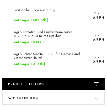
BioGarden Polyversum 5 g
8,98 €
6,99 €
(467 Stk.)
auf Lager
Agro Tomaten- und Gurkenkrankheiten
7,98 €
STOP RTD 500 ml mit Sprüher
6,99 €
(8 Stk.)
auf Lager
Agro Echter Mehltau STOP für Gemüse und
7,98 €
Zierpflanzen 10 ml
6,99 €
(21 Stk.)
auf Lager
PRODUKTE FILTERN
L
P
WIR EMPFEHLEN
i
r