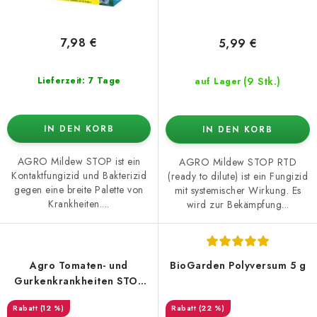
7,98 €
5,99 €
(9 Stk.)
Lieferzeit: 7 Tage
auf Lager
IN DEN KORB
IN DEN KORB
AGRO Mildew STOP ist ein
AGRO Mildew STOP RTD
Kontaktfungizid und Bakterizid
(ready to dilute) ist ein Fungizid
gegen eine breite Palette von
mit systemischer Wirkung. Es
Krankheiten....
wird zur Bekämpfung...
Agro Tomaten- und
BioGarden Polyversum 5 g
Gurkenkrankheiten STOP
RTD 500 ml mit Sprüher
(12 %)
(22 %)