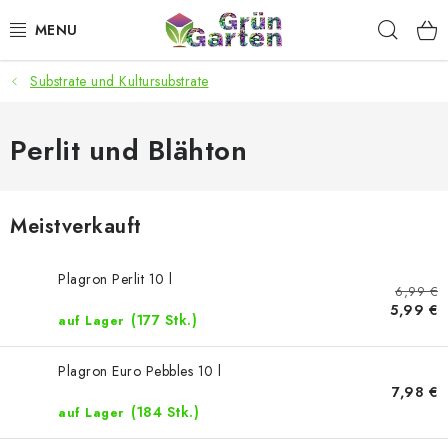
Zum
Such
Inhalt
springen
Substrate und Kultursubstrate
ANGEBOTE
LED PFLANZENLAMPEN
Perlit und Blähton
ANBAUBEDARF FÜR DEN HEIMANBAU
Meistverkauft
AQUARISTIK
Plagron Perlit 10 l
6,99 €
MICROGREENS
5,99 €
(177 Stk.)
auf Lager
SMARTER GARTEN
Plagron Euro Pebbles 10 l
7,98 €
Geschäftsbewertung
Kaufberatung
AGB
Blog
(184 Stk.)
auf Lager
Kontakt
Datenschutzerklärung
Impressum