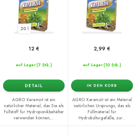
o
t
d
i
u
e
20 l
k
r
t
u
e
n
12 €
2,99 €
g
(7 Stk.)
(10 Stk.)
auf Lager
auf Lager
DETAIL
IN DEN KORB
AGRO Keramzit ist ein
AGRO Keramzit ist ein Material
natürlicher Material, das Sie als
natürlichen Ursprungs, das als
Füllstoff für Hydroponikbehälter
Füllmaterial für
verwenden können,...
Hydrokulturgefäße, zur...