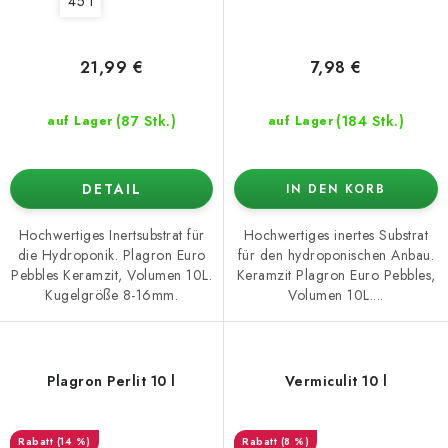
45 l
21,99 €
7,98 €
(87 Stk.)
(184 Stk.)
auf Lager
auf Lager
DETAIL
IN DEN KORB
Hochwertiges Inertsubstrat für
Hochwertiges inertes Substrat
die Hydroponik. Plagron Euro
für den hydroponischen Anbau.
Pebbles Keramzit, Volumen 10L.
Keramzit Plagron Euro Pebbles,
Kugelgröße 8-16mm.
Volumen 10L....
Plagron Perlit 10 l
Vermiculit 10 l
(14 %)
(8 %)