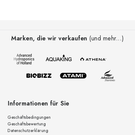
e
u
e
F
r
u
e
Marken, die wir verkaufen
(und mehr...)
ß
l
z
e
e
m
i
e
l
n
t
e
e
d
Informationen für Sie
e
r
Geschäftsbedingungen
L
Geschäftsbewertung
i
Datenschutzerklärung