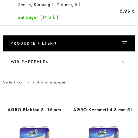
Zeolith, Körnung 1–2,5 mm, 5 l
6,99 €
(14 Stk.)
auf Lager
PRODUKTE FILTERN
L
P
WIR EMPFEHLEN
i
r
s
o
t
d
Seite
1
von
1
-
16
Artikel insgesamt
e
u
d
k
e
t
AGRO Blähton 8–16 mm
AGRO Keramzit 4-8 mm 5 L
r
s
P
o
r
r