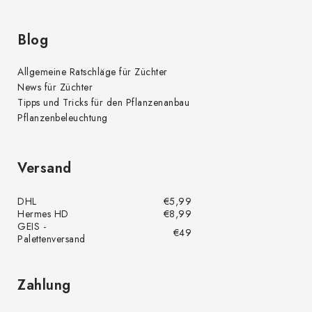
s
t
e
Blog
Allgemeine Ratschläge für Züchter
News für Züchter
Tipps und Tricks für den Pflanzenanbau
Pflanzenbeleuchtung
Versand
DHL
€5,99
Hermes HD
€8,99
GEIS -
€49
Palettenversand
Zahlung