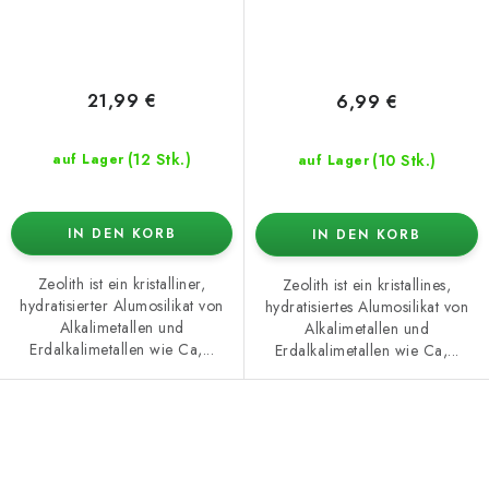
21,99 €
6,99 €
(12 Stk.)
(10 Stk.)
auf Lager
auf Lager
IN DEN KORB
IN DEN KORB
Zeolith ist ein kristalliner,
Zeolith ist ein kristallines,
hydratisierter Alumosilikat von
hydratisiertes Alumosilikat von
Alkalimetallen und
Alkalimetallen und
Erdalkalimetallen wie Ca,...
Erdalkalimetallen wie Ca,...
S
t