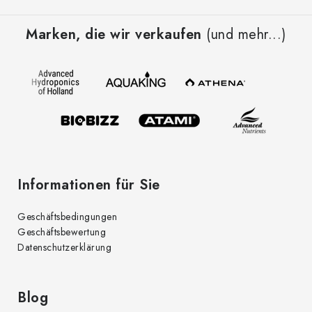
F
u
Marken, die wir verkaufen
(und mehr...)
ß
z
e
i
l
e
Informationen für Sie
Geschäftsbedingungen
Geschäftsbewertung
Datenschutzerklärung
Blog