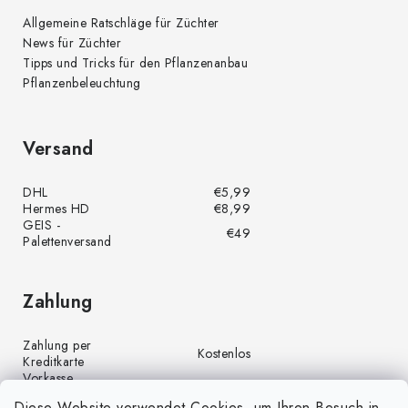
Allgemeine Ratschläge für Züchter
News für Züchter
Tipps und Tricks für den Pflanzenanbau
Pflanzenbeleuchtung
Versand
DHL
€5,99
Hermes HD
€8,99
GEIS -
€49
Palettenversand
Zahlung
Zahlung per
Kostenlos
Kreditkarte
Vorkasse
Kostenlos
(Banküberweisung)
Diese Website verwendet Cookies, um Ihren Besuch in