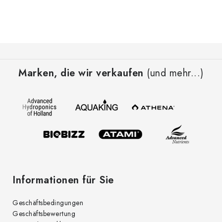
t
e
u
e
F
r
u
e
Marken, die wir verkaufen
(und mehr...)
ß
l
z
e
e
m
i
e
l
n
t
e
e
d
Informationen für Sie
e
r
Geschäftsbedingungen
L
Geschäftsbewertung