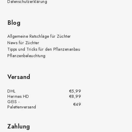
i
Datenschutzerklärung
s
t
e
Blog
Allgemeine Ratschläge für Züchter
News für Züchter
Tipps und Tricks für den Pflanzenanbau
Pflanzenbeleuchtung
Versand
DHL
€5,99
Hermes HD
€8,99
GEIS -
€49
Palettenversand
Zahlung