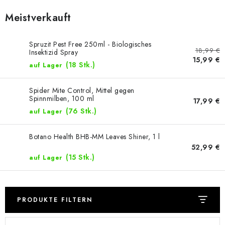
Meistverkauft
Spruzit Pest Free 250ml - Biologisches
18,99 €
Insektizid Spray
15,99 €
(18 Stk.)
auf Lager
Spider Mite Control, Mittel gegen
Spinnmilben, 100 ml
17,99 €
(76 Stk.)
auf Lager
Botano Health BHB-MM Leaves Shiner, 1 l
52,99 €
(15 Stk.)
auf Lager
PRODUKTE FILTERN
L
P