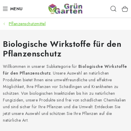
Zum
Such
Inhalt
springen
Pflanzenschutzmittel
ANGEBOTE
LED PFLANZENLAMPEN
Biologische Wirkstoffe für den
Pflanzenschutz
ANBAUBEDARF FÜR DEN HEIMANBAU
Willkommen in unserer Subkategorie für
Biologische Wirkstoffe
AQUARISTIK
für den Pflanzenschutz
. Unsere Auswahl an natürlichen
Produkten bietet Ihnen eine umweltfreundliche und effektive
MICROGREENS
Möglichkeit, Ihre Pflanzen vor Schädlingen und Krankheiten zu
schützen. Von biologischen Insektiziden bis hin zu natürlichen
Fungiziden, unsere Produkte sind frei von schädlichen Chemikalien
SMARTER GARTEN
und sind sicher für Ihre Pflanzen und die Umwelt. Entdecken Sie
jetzt unsere Auswahl und schützen Sie Ihre Pflanzen auf die
Geschäftsbewertung
Kaufberatung
AGB
Blog
natürliche Art.
Kontakt
Datenschutzerklärung
Impressum