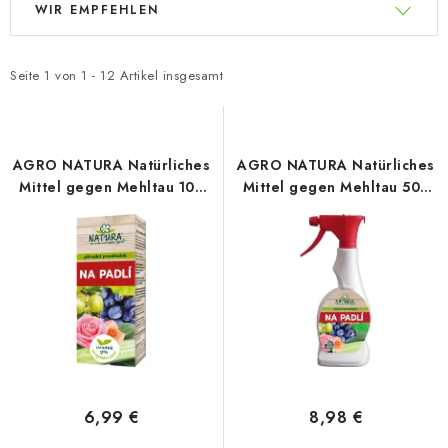
WIR EMPFEHLEN
i
r
s
o
t
d
Seite
1
von
1
-
12
Artikel insgesamt
e
u
d
k
e
t
AGRO NATURA Natürliches
AGRO NATURA Natürliches
r
s
Mittel gegen Mehltau 100
Mittel gegen Mehltau 500
ml, Konzentrat
ml, RTD-Sprüher
P
o
r
r
o
t
d
i
u
e
k
r
t
u
e
n
6,99 €
8,98 €
g