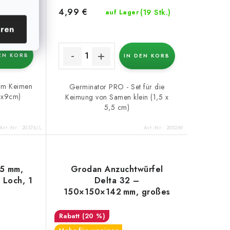
4,99 €
(39 Stk.)
(19 Stk.)
auf Lager
eren
EN KORB
IN DEN KORB
um Keimen
Germinator PRO - Set für die
5x9cm)
Keimung von Samen klein (1,5 x
5,5 cm)
Art.-Nr.:
20376/L
Art.-Nr.:
200269
5 mm,
Grodan Anzuchtwürfel
 Loch, 1
Delta 32 –
150×150×142 mm, großes
Loch 40×40 mm
(20 %)