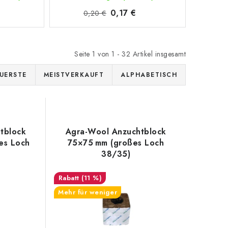
0,17 €
0,20 €
Seite
1
von
1
-
32
Artikel insgesamt
UERSTE
MEISTVERKAUFT
ALPHABETISCH
tblock
Agra-Wool Anzuchtblock
es Loch
75×75 mm (großes Loch
38/35)
(11 %)
Mehr für weniger