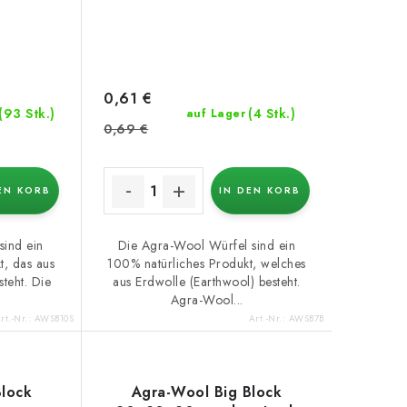
0,61 €
(93 Stk.)
(4 Stk.)
auf Lager
0,69 €
EN KORB
IN DEN KORB
sind ein
Die Agra-Wool Würfel sind ein
t, das aus
100% natürliches Produkt, welches
teht. Die
aus Erdwolle (Earthwool) besteht.
Agra-Wool...
rt.-Nr.:
AWSB10S
Art.-Nr.:
AWSB7B
Block
Agra-Wool Big Block