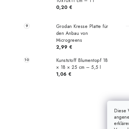
10x10x11 cm – 1 l
0,20 €
Grodan Kresse Platte für
den Anbau von
Microgreens
2,99 €
Kunststoff Blumentopf 18
× 18 × 25 cm – 5,5 l
1,06 €
Diese 
angene
erklär