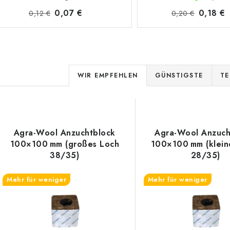
0,07 €
0,18 €
0,12 €
0,20 €
P
WIR EMPFEHLEN
GÜNSTIGSTE
TE
r
o
L
d
Agra-Wool Anzuchtblock
Agra-Wool Anzuch
100×100 mm (großes Loch
100×100 mm (klein
u
s
38/35)
28/35)
k
Mehr für weniger
Mehr für weniger
t
e
s
d