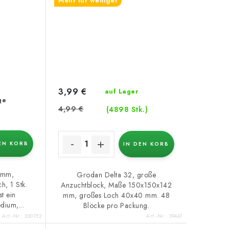
Mehr für weniger
3,99 €
auf Lager
ge
4,99 €
(4898 Stk.)
EN KORB
IN DEN KORB
 mm,
Grodan Delta 32, große
h, 1 Stk.
Anzuchtblock, Maße 150x150x142
t ein
mm, großes Loch 40x40 mm. 48
dium,...
Blöcke pro Packung.
Art.-Nr.:
200752
Art.-Nr.:
39441