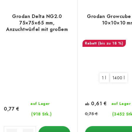
Grodan Delta NG2.0
Grodan Growcube
75×75×65 mm,
10×10×10 m
Anzuchtwürfel mit großem
Loch 42×40 mm, 1 Stk
(bis zu 18 %)
1 l
1400 l
0,61 €
auf Lager
auf Lager
ab
0,77 €
0,75 €
(918 Stk.)
(3452 Stk