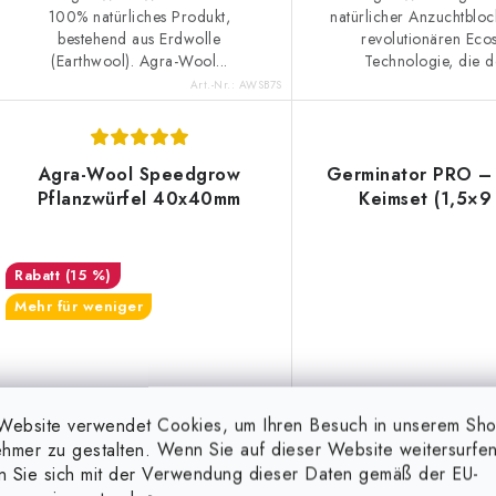
100% natürliches Produkt,
natürlicher Anzuchtbloc
bestehend aus Erdwolle
revolutionären Eco
(Earthwool). Agra-Wool...
Technologie, die de
Art.-Nr.:
AWSB7S
Agra-Wool Speedgrow
Germinator PRO –
Pflanzwürfel 40x40mm
Keimset (1,5×9
(15 %)
Mehr für weniger
Website verwendet Cookies, um Ihren Besuch in unserem Sh
hmer zu gestalten. Wenn Sie auf dieser Website weitersurfen
en Sie sich mit der Verwendung dieser Daten gemäß der EU-