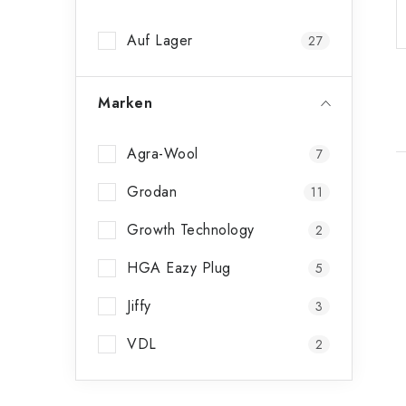
n
Auf Lager
27
l
e
Marken
i
s
Agra-Wool
7
t
Grodan
11
e
Growth Technology
2
i
HGA Eazy Plug
5
t
Jiffy
3
VDL
2