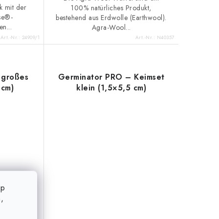
k mit der
100% natürliches Produkt,
se®-
bestehend aus Erdwolle (Earthwool).
n...
Agra-Wool...
Art.-Nr.:
24909/1
Art.-Nr.:
N40357
 großes
Germinator PRO – Keimset
 cm)
klein (1,5×5,5 cm)
op
,