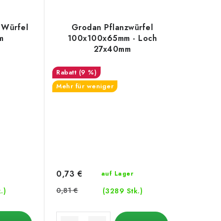
 Würfel
Grodan Pflanzwürfel
m
100x100x65mm - Loch
27x40mm
(9 %)
Mehr für weniger
0,73 €
auf Lager
0,81 €
.)
(3289 Stk.)