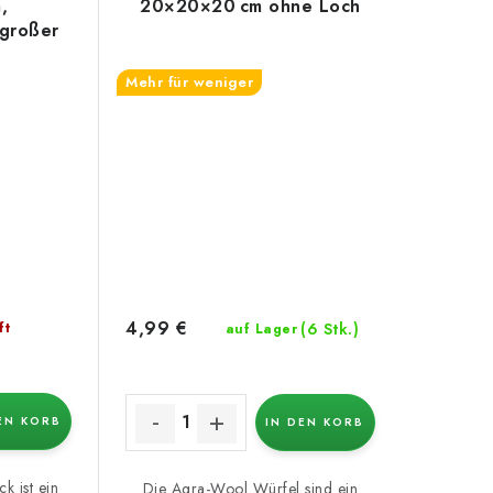
,
20×20×20 cm ohne Loch
 großer
tk
Mehr für weniger
4,99 €
(6 Stk.)
ft
auf Lager
EN KORB
IN DEN KORB
k ist ein
Die Agra-Wool Würfel sind ein