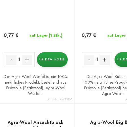
o
e
r
r
t
P
i
r
0,77 €
0,77 €
(1 Stk.)
auf Lager
auf Lager
e
o
r
d
IN DEN KORB
IN D
u
u
n
k
Der Agra-Wool Würfel ist ein 100%
Die Agra-Wool Kuben 
natürliches Produkt, bestehend aus
100% natürliches Produk
g
Erdwolle (Earthwool). Agra-Wool
Erdwolle (Earthwool) bes
Würfel...
Agra-Wool...
e
Art.-Nr.:
AWSB10B
A
Agra-Wool Anzuchtblock
Agra-Wool Big 