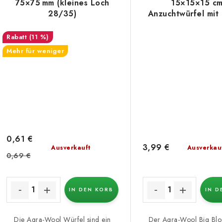
75×75 mm (kleines Loch
15×15×15 cm
28/35)
Anzuchtwürfel mit
Öffnung, 1 S
(11 %)
Mehr für weniger
0,61 €
3,99 €
Ausverkauft
Ausverkau
0,69 €
IN DEN KORB
IN D
Die Agra-Wool Würfel sind ein
Der Agra-Wool Big Bloc