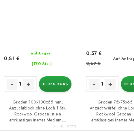
0,57 €
auf Lager
0,81 €
Auf Anfra
0,69 €
(170 Stk.)
IN DEN KORB
IN D
Grodan 100x100x65 mm,
Grodan 75x75x65
Anzuchtblock ohne Loch 1 Stk.
Anzuchtwürfel ohne Loc
Rockwool Grodan ist ein
Rockwool Grodan is
erstklassiges inertes Medium,...
erstklassiges inertes Me
Art.-Nr.:
200753