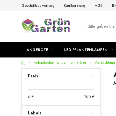
Zum
Geschäftsbewertung
Kaufberatung
AGB
Bl
Inhalt
springen
ANGEBOTE
LED PFLANZENLAMPEN
Startseite
Anbaubedarf für den heimanbau
Vorzüchtung
S
Preis
e
i
0
€
700
€
t
e
Labels