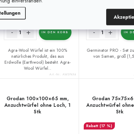
nung einverstanden.
0,17 €
6,99 €
(22 Stk.)
auf Lager
auf Lager
0,20 €
tellungen
Akzepti
IN DEN KORB
IN D
Agra-Wool Würfel ist ein 100%
Germinator PRO - Set z
natürliches Produkt, das aus
von Samen, groß (1,
Erdwolle (Earthwool) besteht. Agra-
Wool Würfel...
Art.-Nr.:
AWSP4X4
Grodan 100×100×65 mm,
Grodan 75×75×6
Anzuchtwürfel ohne Loch, 1
Anzuchtwürfel ohne
Stk
Stk
(17 %)