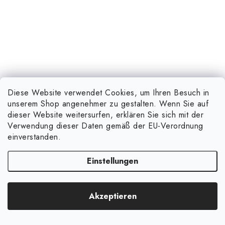
Diese Website verwendet Cookies, um Ihren Besuch in
unserem Shop angenehmer zu gestalten. Wenn Sie auf
dieser Website weitersurfen, erklären Sie sich mit der
Verwendung dieser Daten gemäß der EU-Verordnung
einverstanden.
Grodan Pflanzwürfel 36x36x40mm mit Loch im
Setzlingsträger, 77 Stück
Einstellungen
(383 Stk.)
auf Lager
13,99 €
Akzeptieren
17,99 €
(–22 %)