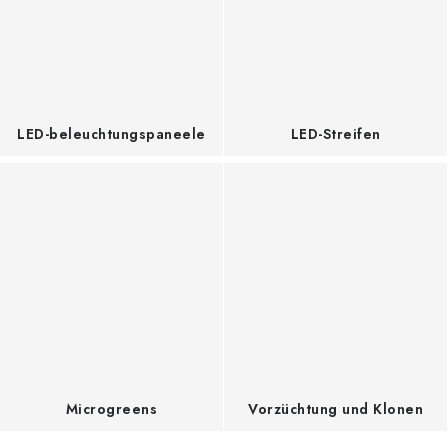
O
n
l
i
LED-beleuchtungspaneele
LED-Streifen
n
e
-
G
r
o
w
s
Microgreens
Vorzüchtung und Klonen
h