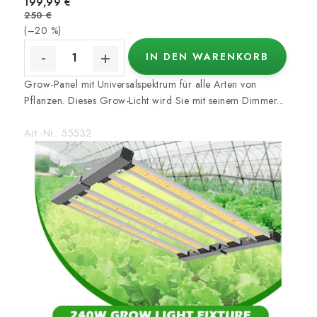
199,99 €
d
250 €
e
(–20 %)
IN DEN WARENKORB
Grow-Panel mit Universalspektrum für alle Arten von
Pflanzen. Dieses Grow-Licht wird Sie mit seinem Dimmer...
Art.-Nr.:
55532