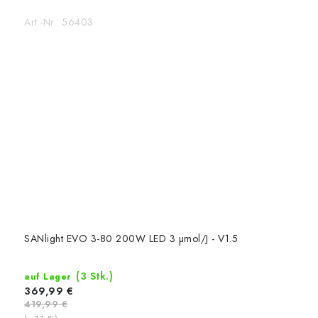
Art.-Nr.:
56403
SANlight EVO 3-80 200W LED 3 µmol/J - V1.5
(3 Stk.)
auf Lager
369,99 €
419,99 €