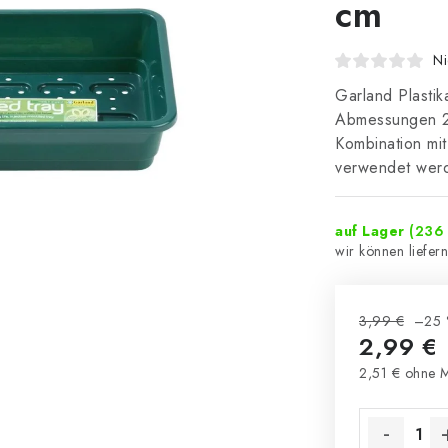
cm
Ni
Garland Plasti
Abmessungen 23
Kombination mi
verwendet wer
auf Lager
(236 
3,99 €
–25 
2,99 €
2,51 € ohne 
Verkaufsprei