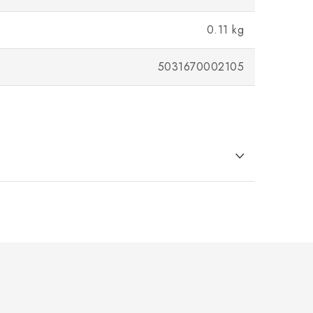
0.11 kg
5031670002105