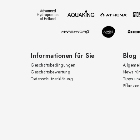
z
e
i
l
e
Informationen für Sie
Blog
Geschäftsbedingungen
Allgemei
Geschäftsbewertung
News für
Datenschutzerklärung
Tipps un
Pflanzen