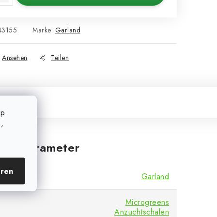
43155
Marke:
Garland
Ansehen
Teilen
op
,
iche Parameter
eren
Garland
Microgreens
Anzuchtschalen