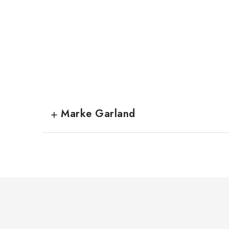
Marke Garland
F
u
ß