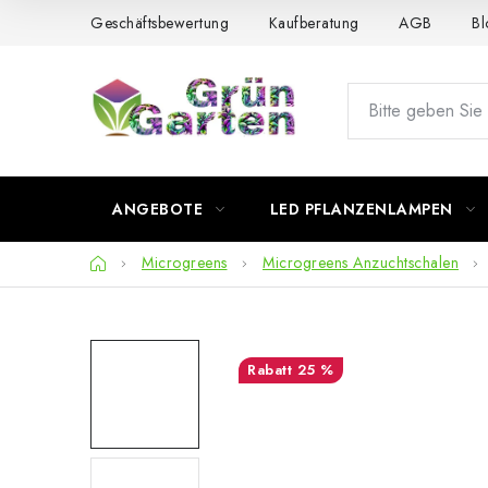
Zum
Geschäftsbewertung
Kaufberatung
AGB
Bl
Inhalt
springen
ANGEBOTE
LED PFLANZENLAMPEN
Startseite
Microgreens
Microgreens Anzuchtschalen
25 %