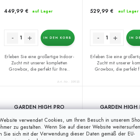
r
i
449,99 €
529,99 €
auf Lager
auf Lager
o
e
d
r
u
IN DEN KORB
IN D
u
k
n
Erleben Sie eine großartige Indoor-
Erleben Sie eine großart
Zucht mit unserer kompletten
Zucht mit unserer kom
g
Growbox, die perfekt für Ihre...
Growbox, die perfekt fü
e
Art.-Nr.:
59935
GARDEN HIGH PRO
GARDEN HIGH
GROWKIT 60, 60x60x160
GROWKIT 80H, 80
Website verwendet Cookies, um Ihren Besuch in unserem Sh
cm
cm
hmer zu gestalten. Wenn Sie auf dieser Website weitersurfen
en Sie sich mit der Verwendung dieser Daten gemäß der EU-
(21 %)
(20 %)