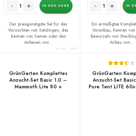
IN DEN KORB
IN D
Der preisgünstigste Set für das
Ein ermäßigtes Komplet
Vorzüchten von Setzlingen, das
Voranbau, Keimen von
Keimen von Samen oder das
Bewurzeln von Stecklin
Anbauen von...
Anbau von...
Art.-Nr.:
50907
GrünGarten Komplettes
GrünGarten Komp
Anzucht-Set Basic 1.0 –
Anzucht-Set Basic
Mammoth Lite 80 +
Pure Tent LITE 60
AzureGrow LED panel
+ (3pack) Modu
100W
Reflektor