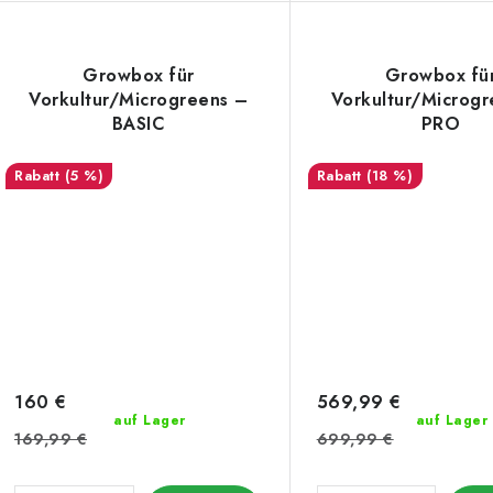
Growbox für
Growbox fü
Vorkultur/Microgreens –
Vorkultur/Microg
BASIC
PRO
(5 %)
(18 %)
160 €
569,99 €
auf Lager
auf Lager
169,99 €
699,99 €