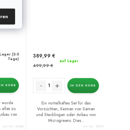
eren
Lager (2-5
389,99 €
Tage)
auf Lager
499,99 €
)
EN KORB
IN DEN KORB
t wurde
Ein vorteilhaftes Set für das
m alles zu
Vorzüchten, Keimen von Samen
 Anbau von
und Stecklingen oder Anbau von
Microgreens. Dies...
Art.-Nr.:
65385
Art.-Nr.:
50910