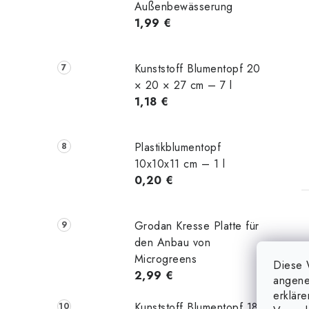
Außenbewässerung
1,99 €
Kunststoff Blumentopf 20
× 20 × 27 cm – 7 l
1,18 €
t
Plastikblumentopf
10x10x11 cm – 1 l
0,20 €
Grodan Kresse Platte für
den Anbau von
Microgreens
Diese 
2,99 €
angene
erklär
Kunststoff Blumentopf 18