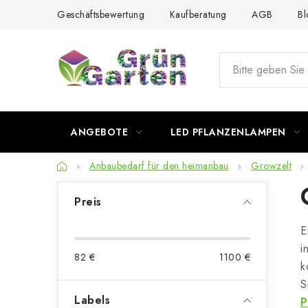
Zum
Geschäftsbewertung
Kaufberatung
AGB
Bl
Inhalt
springen
ANGEBOTE
LED PFLANZENLAMPEN
Startseite
Anbaubedarf für den heimanbau
Growzelt
S
Preis
e
E
i
i
82
€
1100
€
t
k
S
e
Labels
P