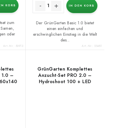
EN KORB
IN DEN KORB
tset zum
Der GrünGarten Basic 1.0 bietet
 Samen,
einen einfachen und
gen oder
erschwinglichen Einstieg in die Welt
des...
Art.-Nr.:
50913
Art.-Nr.:
55481
lettes
GrünGarten Komplettes
 1.0 –
Anzucht-Set PRO 2.0 –
x60x140
Hydroshoot 100 + LED
lares
panel AzureGrow 240W