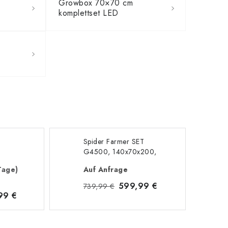
Growbox 70×70 cm
komplettset LED
Spider Farmer SET
G4500, 140x70x200,
 Etagen
Abluftventilator
Tage)
Auf Anfrage
(automatische Steuerung)
599,99 €
739,99 €
99 €