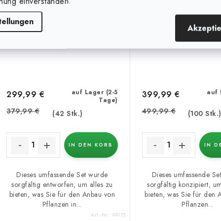
nung einverstanden.
tellungen
Akzepti
auf Lager (2-5
auf 
299,99 €
399,99 €
Tage)
379,99 €
499,99 €
(42 Stk.)
(100 Stk.
IN DEN KORB
IN D
Dieses umfassende Set wurde
Dieses umfassende Se
sorgfältig entworfen, um alles zu
sorgfältig konzipiert, u
bieten, was Sie für den Anbau von
bieten, was Sie für den
Pflanzen in...
Pflanzen...
Art.-Nr.:
99172