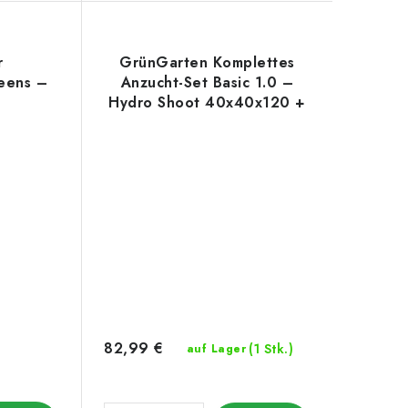
r
GrünGarten Komplettes
reens –
Anzucht-Set Basic 1.0 –
Hydro Shoot 40x40x120 +
Modulares Reflektor
82,99 €
(1 Stk.)
auf Lager