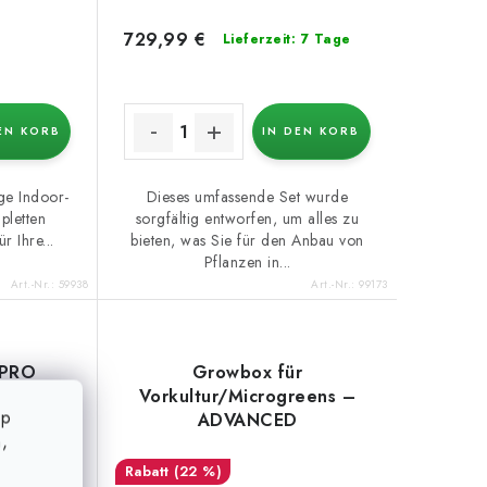
729,99 €
Lieferzeit: 7 Tage
EN KORB
IN DEN KORB
ige Indoor-
Dieses umfassende Set wurde
pletten
sorgfältig entworfen, um alles zu
r Ihre...
bieten, was Sie für den Anbau von
Pflanzen in...
Art.-Nr.:
59938
Art.-Nr.:
99173
 PRO
Growbox für
x80x180
Vorkultur/Microgreens –
op
ADVANCED
,
(22 %)