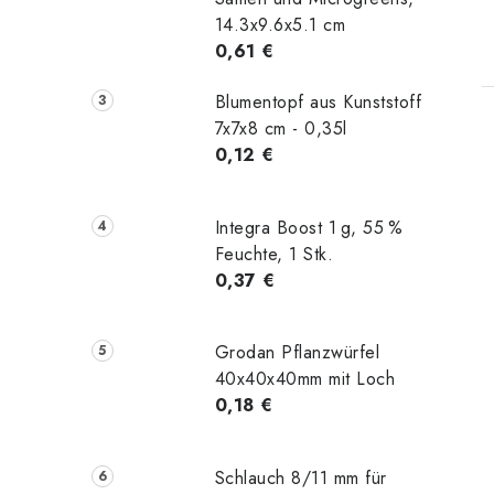
14.3x9.6x5.1 cm
0,61 €
Blumentopf aus Kunststoff
7x7x8 cm - 0,35l
0,12 €
i
Integra Boost 1 g, 55 %
t
Feuchte, 1 Stk.
0,37 €
Grodan Pflanzwürfel
40x40x40mm mit Loch
0,18 €
Schlauch 8/11 mm für