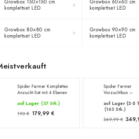
Growbox 150×150 cm
Growbox 60×60 cm
komplettset LED
komplettset LED
Growbox 80×80 cm
Growbox 90×90 cm
komplettset LED
komplettset LED
Meistverkauft
Spider Farmer Komplettes
Spider Farmer
Anzucht-Set mit 4 Ebenen
Vorzuchtbox –
– 108 W
Komplettset mit 6
auf Lager
(37 Stk.)
auf Lager (2-5 
(163 Stk.)
179,99 €
190 €
349,
369,99 €