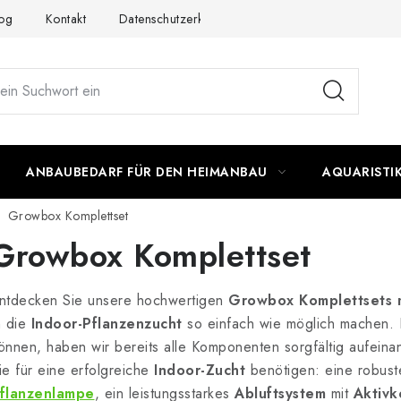
og
Kontakt
Datenschutzerklärung
Impressum
ANBAUBEDARF FÜR DEN HEIMANBAU
AQUARISTI
Growbox Komplettset
Growbox Komplettset
ntdecken Sie unsere hochwertigen
Growbox Komplettsets 
n die
Indoor-Pflanzenzucht
so einfach wie möglich machen. D
önnen, haben wir bereits alle Komponenten sorgfältig aufeina
ie für eine erfolgreiche
Indoor-Zucht
benötigen: eine robus
flanzenlampe
, ein leistungsstarkes
Abluftsystem
mit
Aktivk