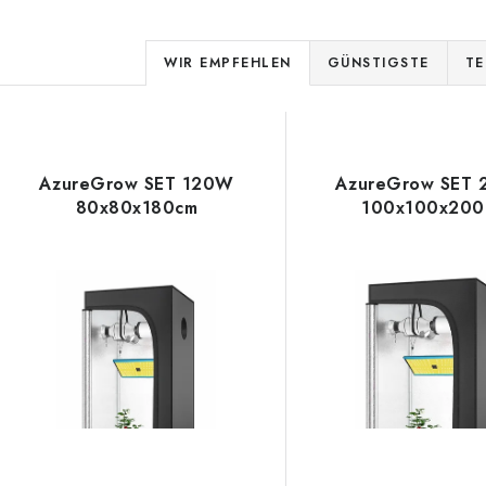
P
WIR EMPFEHLEN
GÜNSTIGSTE
TE
r
L
o
d
AzureGrow SET 120W
AzureGrow SET
s
80x80x180cm
100x100x200
u
k
e
t
d
s
e
o
r
r
P
t