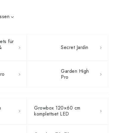
issen
ets für
&
Secret Jardin
Garden High
ro
Pro
m
Growbox 120×60 cm
komplettset LED