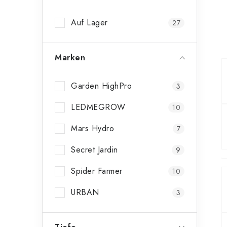
n
Auf Lager
27
l
e
Marken
i
s
Garden HighPro
3
t
LEDMEGROW
10
e
Mars Hydro
7
Secret Jardin
9
Spider Farmer
10
URBAN
3