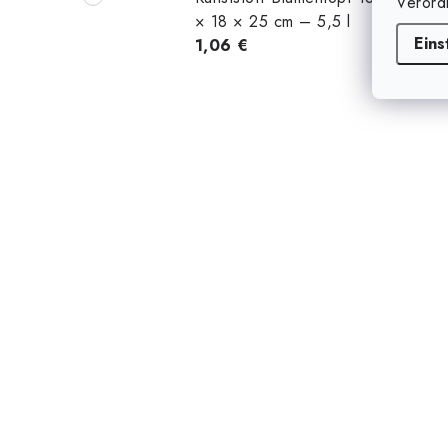
Verord
× 18 × 25 cm – 5,5 l
Eins
1,06 €