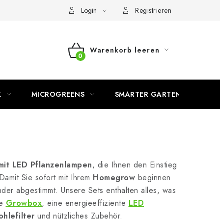
Login
Registrieren
Warenkorb leeren
WARENKORB
K
MICROGREENS
SMARTER GARTEN
mit LED Pflanzenlampen
, die Ihnen den Einstieg
amit Sie sofort mit Ihrem
Homegrow
beginnen
nder abgestimmt. Unsere Sets enthalten alles, was
te
Growbox
, eine energieeffiziente
LED
ohlefilter
und nützliches Zubehör.