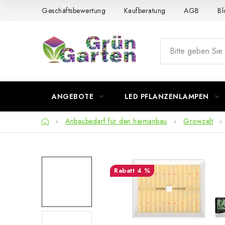
Zum
Geschäftsbewertung
Kaufberatung
AGB
Bl
Inhalt
springen
ANGEBOTE
LED PFLANZENLAMPEN
Startseite
Anbaubedarf für den heimanbau
Growzelt
4 %