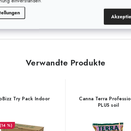
nung einverstanden.
tellungen
Akzepti
Verwandte Produkte
oBizz Try Pack Indoor
Canna Terra Professio
PLUS soil
(14 %)