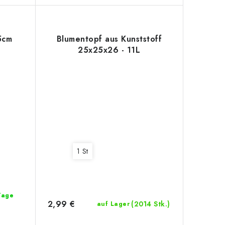
5cm
Blumentopf aus Kunststoff
25x25x26 - 11L
1 St
 Tage
2,99 €
(2014 Stk.)
auf Lager