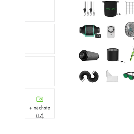
+ nächste
(17)