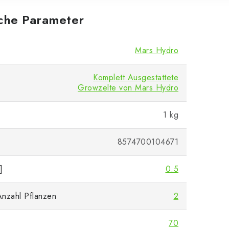
iche Parameter
Mars Hydro
Komplett Ausgestattete
Growzelte von Mars Hydro
1 kg
8574700104671
]
0.5
nzahl Pflanzen
2
70