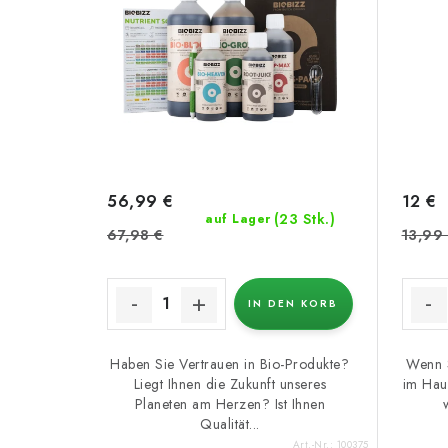
56,99 €
12 €
(23 Stk.)
auf Lager
67,98 €
13,99
IN DEN KORB
Haben Sie Vertrauen in Bio-Produkte?
Wenn S
Liegt Ihnen die Zukunft unseres
im Haus
Planeten am Herzen? Ist Ihnen
Qualität...
Art.-Nr.:
100375