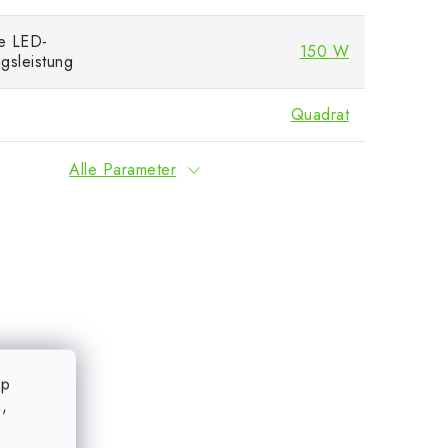
e LED-
150 W
gsleistung
Quadrat
Alle Parameter
op
,