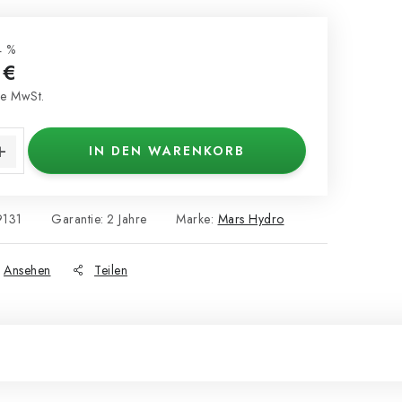
4 %
 €
e MwSt.
s:
IN DEN WARENKORB
9131
Garantie
:
2 Jahre
Marke:
Mars Hydro
Ansehen
Teilen