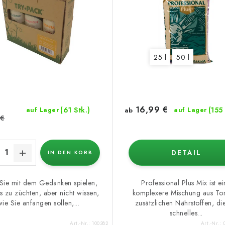
25 l
50 l
16,99 €
(61 Stk.)
(155 
auf Lager
ab
auf Lager
 €
DETAIL
IN DEN KORB
ie mit dem Gedanken spielen,
Professional Plus Mix ist e
 zu züchten, aber nicht wissen,
komplexere Mischung aus Tor
wie Sie anfangen sollen,...
zusätzlichen Nährstoffen, di
schnelles...
Art.-Nr.:
100382
Art.-Nr.: