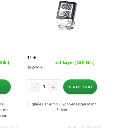
11 €
Stk.)
(358 Stk.)
auf Lager
13,99 €
IN DEN KORB
ine
Digitales Thermo-Hygro-Messgerät mit
f mit
Fühler
e ein
CA-000130025
Art.-Nr.:
THERMAXMINL