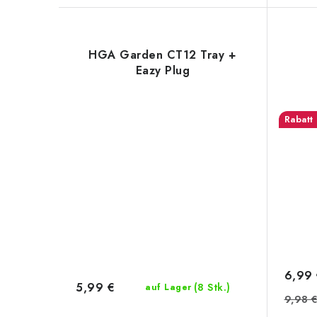
HGA Garden CT12 Tray +
Eazy Plug
6,99
5,99 €
(8 Stk.)
auf Lager
9,98 