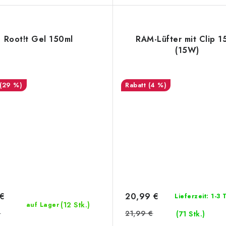
Root!t Gel 150ml
RAM-Lüfter mit Clip 1
(15W)
(29 %)
(4 %)
 €
20,99 €
Lieferzeit: 1-3
(12 Stk.)
auf Lager
€
21,99 €
(71 Stk.)