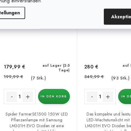
nung einverstanden.
(10 %)
(20 %)
tellungen
Akzepti
auf Lager (2-5
auf 
179,99 €
280 €
Tage)
199,99 €
349,99 €
(7 Stk.)
(93 Stk.)
IN DEN KORB
IN D
Spider FarmerSE1500 150W LED
Das kompakte und leistu
Pflanzenlampe mit Samsung
LED-Wachstumslicht mi
LM301H EVO Dioden ist eine
LM301H EVO Dioden bie