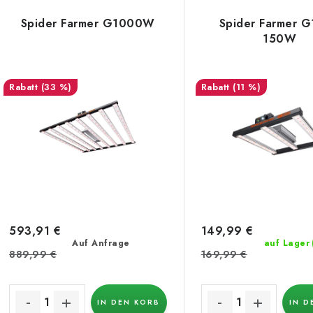
d
Spider Farmer G1000W
Spider Farmer 
s
150W
u
k
e
(33 %)
(11 %)
t
d
s
e
o
r
r
P
t
r
i
593,91 €
149,99 €
Auf Anfrage
auf Lager
o
e
889,99 €
169,99 €
d
r
u
IN DEN KORB
IN D