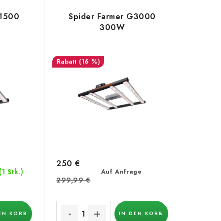
G1500
Spider Farmer G3000
300W
(16 %)
250 €
(1 Stk.)
Auf Anfrage
299,99 €
EN KORB
IN DEN KORB