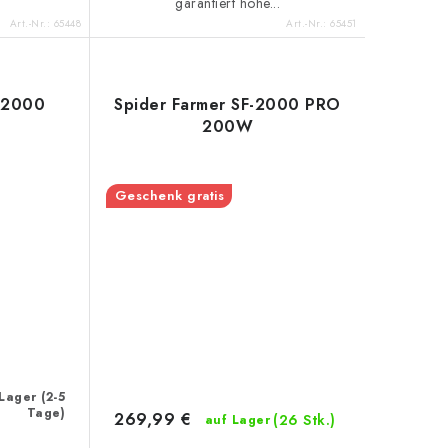
garantiert hohe...
Art.-Nr.:
65448
Art.-Nr.:
65451
F-2000
Spider Farmer SF-2000 PRO
200W
Geschenk gratis
Lager (2-5
Tage)
269,99 €
(26 Stk.)
auf Lager