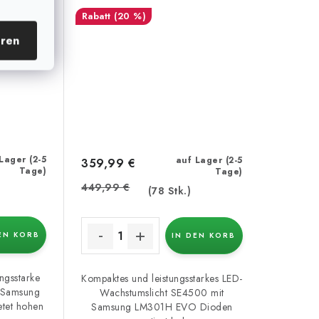
(20 %)
eren
Lager (2-5
auf Lager (2-5
359,99 €
Tage)
Tage)
449,99 €
(78 Stk.)
EN KORB
IN DEN KORB
ngsstarke
Kompaktes und leistungsstarkes LED-
t Samsung
Wachstumslicht SE4500 mit
tet hohen
Samsung LM301H EVO Dioden