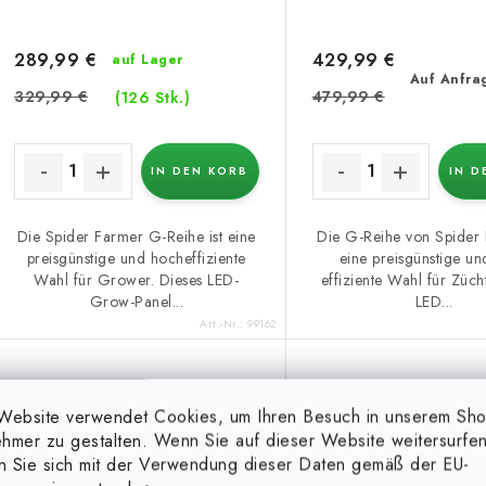
289,99 €
429,99 €
auf Lager
Auf Anfra
329,99 €
479,99 €
(126 Stk.)
IN DEN KORB
IN D
Die Spider Farmer G-Reihe ist eine
Die G-Reihe von Spider 
preisgünstige und hocheffiziente
eine preisgünstige u
Wahl für Grower. Dieses LED-
effiziente Wahl für Züch
Grow-Panel...
LED...
Art.-Nr.:
99162
Spider Farmer SE1500
Spider Farmer S
Website verwendet Cookies, um Ihren Besuch in unserem Sh
150W
300W
hmer zu gestalten. Wenn Sie auf dieser Website weitersurfen
en Sie sich mit der Verwendung dieser Daten gemäß der EU-