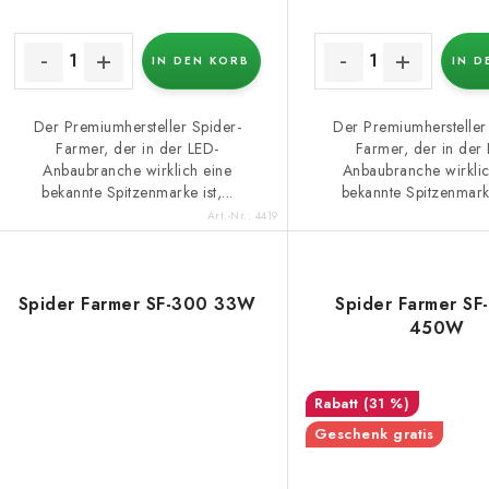
IN DEN KORB
IN D
Der Premiumhersteller Spider-
Der Premiumhersteller
Farmer, der in der LED-
Farmer, der in der
Anbaubranche wirklich eine
Anbaubranche wirklic
bekannte Spitzenmarke ist,...
bekannte Spitzenmarke 
Art.-Nr.:
4419
Spider Farmer SF-300 33W
Spider Farmer S
450W
(31 %)
Geschenk gratis