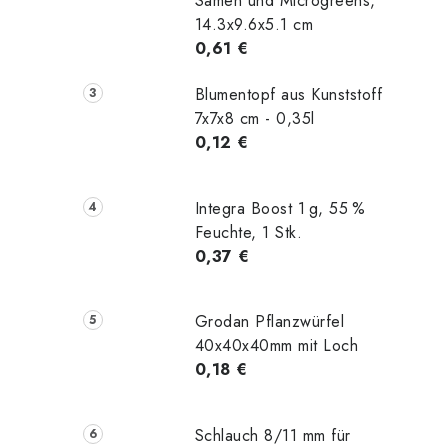
Samen und Microgreens,
i
14.3x9.6x5.1 cm
0,61 €
t
Blumentopf aus Kunststoff
7x7x8 cm - 0,35l
0,12 €
Integra Boost 1 g, 55 %
Feuchte, 1 Stk.
0,37 €
Grodan Pflanzwürfel
40x40x40mm mit Loch
0,18 €
Schlauch 8/11 mm für