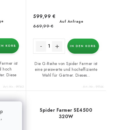
599,99 €
ge
Auf Anfrage
669,99 €
EN KORB
IN DEN KORB
Farmer ist
Die G-Reihe von Spider Farmer ist
nd hoch
eine preiswerte und hocheffiziente
ter. Diese
Wahl für Gärtner. Dieses...
Art.-Nr.:
99163
Art.-Nr.:
99164
E3000
Spider Farmer SE4500
op
320W
,