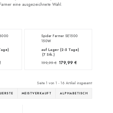
r Farmer eine ausgezeichnete Wahl.
E3000
Spider Farmer SE1500
150W
Tage)
auf Lager (2-5 Tage)
(7 Stk.)
€
179,99 €
199,99 €
Seite
1
von
1
-
16
Artikel insgesamt
UERSTE
MEISTVERKAUFT
ALPHABETISCH