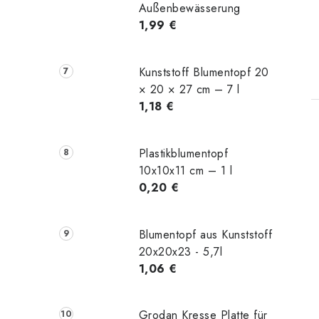
Außenbewässerung
1,99 €
t
Kunststoff Blumentopf 20
× 20 × 27 cm – 7 l
1,18 €
Plastikblumentopf
10x10x11 cm – 1 l
0,20 €
Blumentopf aus Kunststoff
20x20x23 - 5,7l
1,06 €
Grodan Kresse Platte für