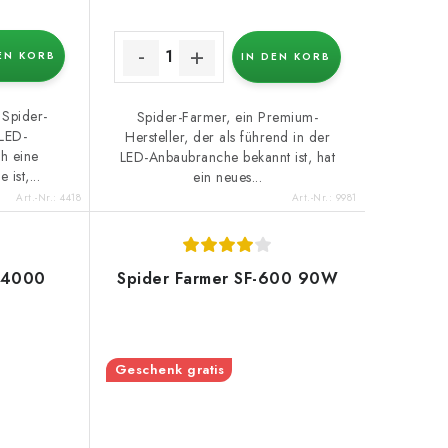
EN KORB
IN DEN KORB
 Spider-
Spider-Farmer, ein Premium-
 LED-
Hersteller, der als führend in der
h eine
LED-Anbaubranche bekannt ist, hat
ist,...
ein neues...
Art.-Nr.:
4418
Art.-Nr.:
9981
F-4000
Spider Farmer SF-600 90W
Geschenk gratis