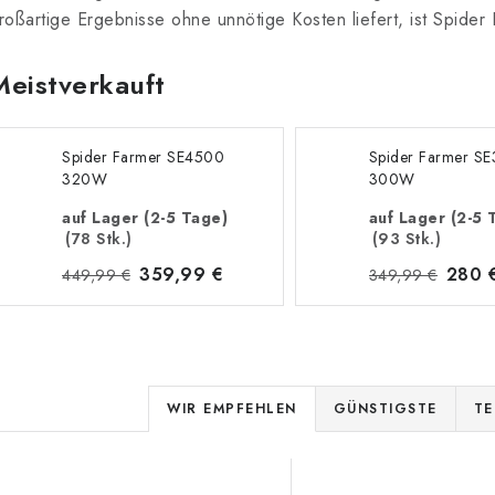
roßartige Ergebnisse ohne unnötige Kosten liefert, ist Spide
Meistverkauft
Spider Farmer SE4500
Spider Farmer S
320W
300W
auf Lager (2-5 Tage)
auf Lager (2-5 
(78 Stk.)
(93 Stk.)
359,99 €
280 
449,99 €
349,99 €
P
WIR EMPFEHLEN
GÜNSTIGSTE
TE
r
L
o