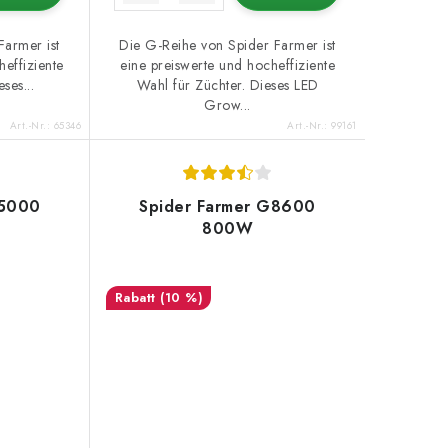
Farmer ist
Die G-Reihe von Spider Farmer ist
heffiziente
eine preiswerte und hocheffiziente
ses...
Wahl für Züchter. Dieses LED
Grow...
Art.-Nr.:
65346
Art.-Nr.:
99161
G5000
Spider Farmer G8600
800W
(10 %)