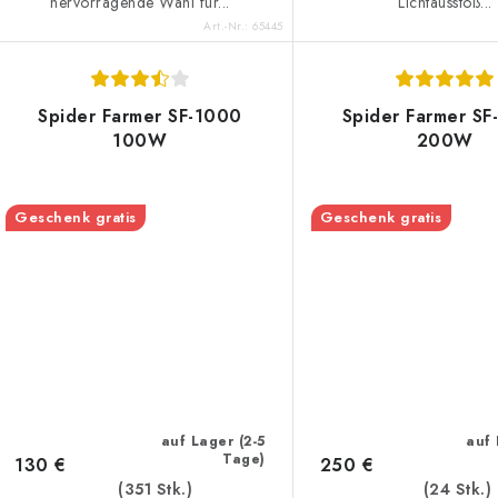
hervorragende Wahl für...
Lichtausstoß...
Art.-Nr.:
65445
Spider Farmer SF-1000
Spider Farmer S
100W
200W
Geschenk gratis
Geschenk gratis
auf Lager (2-5
auf 
Tage)
130 €
250 €
(351 Stk.)
(24 Stk.)