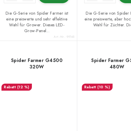
u
k
n
Die G-Serie von Spider Farmer ist
Die G-Serie von Spider 
eine preiswerte und sehr effektive
eine preiswerte, aber hoc
g
Wahl für Grower. Dieses LED-
Wahl für Züchter. Die
e
Grow-Panel...
Art.-Nr.:
99165
Spider Farmer G4500
Spider Farmer 
320W
480W
(12 %)
(10 %)