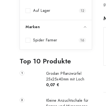
n
g
Auf Lager
12
l
e
Marken
i
s
Spider Farmer
16
t
e
Top 10 Produkte
Grodan Pflanzwürfel
25x25x40mm mit Loch
0,07 €
Kleine Anzuchtschale für