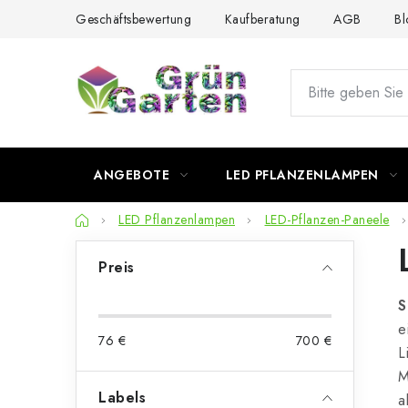
Zum
Geschäftsbewertung
Kaufberatung
AGB
Bl
Inhalt
springen
ANGEBOTE
LED PFLANZENLAMPEN
Startseite
LED Pflanzenlampen
LED-Pflanzen-Paneele
S
Preis
e
S
i
e
76
€
700
€
t
L
M
e
Labels
a