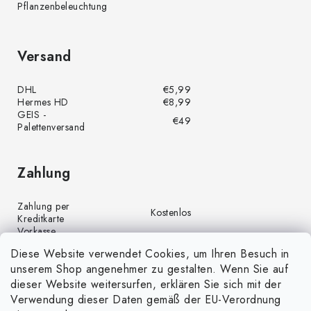
Pflanzenbeleuchtung
Versand
DHL
€5,99
Hermes HD
€8,99
GEIS -
€49
Palettenversand
Zahlung
Zahlung per
Kostenlos
Kreditkarte
Vorkasse
Kostenlos
(Banküberweisung)
Diese Website verwendet Cookies, um Ihren Besuch in
Zahlung per PayPal
Kostenlos
unserem Shop angenehmer zu gestalten. Wenn Sie auf
Nachnahme
€4,00
dieser Website weitersurfen, erklären Sie sich mit der
Verwendung dieser Daten gemäß der EU-Verordnung