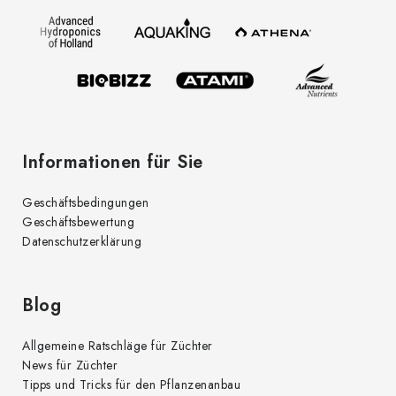
z
e
i
l
e
Informationen für Sie
Geschäftsbedingungen
Geschäftsbewertung
Datenschutzerklärung
Blog
Allgemeine Ratschläge für Züchter
News für Züchter
Tipps und Tricks für den Pflanzenanbau