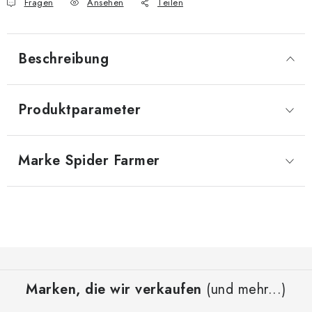
Fragen
Ansehen
Teilen
Beschreibung
Produktparameter
Marke
 Spider Farmer
F
u
Marken, die wir verkaufen
(und mehr...)
ß