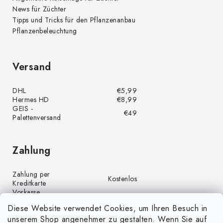
News für Züchter
Tipps und Tricks für den Pflanzenanbau
Pflanzenbeleuchtung
Versand
DHL
€5,99
Hermes HD
€8,99
GEIS -
€49
Palettenversand
Zahlung
Zahlung per
Kostenlos
Kreditkarte
Vorkasse
Kostenlos
(Banküberweisung)
Diese Website verwendet Cookies, um Ihren Besuch in
Zahlung per PayPal
Kostenlos
unserem Shop angenehmer zu gestalten. Wenn Sie auf
Nachnahme
€4,00