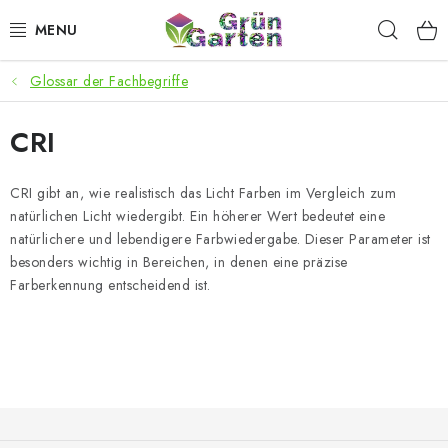
Zum
Such
Inhalt
springen
Glossar der Fachbegriffe
ANGEBOTE
CRI
LED PFLANZENLAMPEN
ANBAUBEDARF FÜR DEN HEIMANBAU
CRI gibt an, wie realistisch das Licht Farben im Vergleich zum
natürlichen Licht wiedergibt. Ein höherer Wert bedeutet eine
natürlichere und lebendigere Farbwiedergabe. Dieser Parameter ist
AQUARISTIK
besonders wichtig in Bereichen, in denen eine präzise
Farberkennung entscheidend ist.
MICROGREENS
SMARTER GARTEN
Geschäftsbewertung
Kaufberatung
AGB
Blog
F
Kontakt
Datenschutzerklärung
Impressum