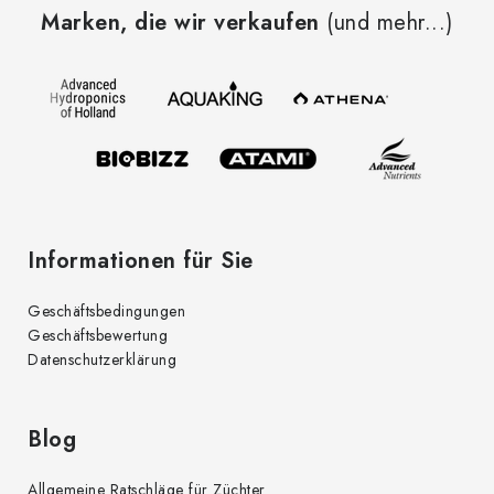
u
Marken, die wir verkaufen
(und mehr...)
ß
z
e
i
l
e
Informationen für Sie
Geschäftsbedingungen
Geschäftsbewertung
Datenschutzerklärung
Blog
Allgemeine Ratschläge für Züchter