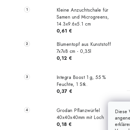
Kleine Anzuchtschale für
Samen und Microgreens,
14.3x9.6x5.1 cm
0,61 €
Blumentopf aus Kunststoff
7x7x8 cm - 0,35l
0,12 €
t
Integra Boost 1 g, 55 %
Feuchte, 1 Stk.
0,37 €
Grodan Pflanzwürfel
Diese 
40x40x40mm mit Loch
angene
erklär
0,18 €