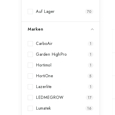
n
Auf Lager
70
l
e
Marken
i
s
CarboAir
1
t
Garden HighPro
1
e
Hortimol
1
HortiOne
5
Lazerlite
1
LEDMEGROW
17
Lumatek
16