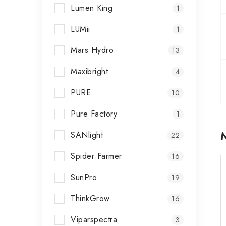
Lumen King
1
LUMii
1
Mars Hydro
13
Maxibright
4
PURE
10
Pure Factory
1
SANlight
22
Spider Farmer
16
SunPro
19
ThinkGrow
16
Viparspectra
3