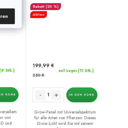
(20 %)
Aktion
eren
199,99 €
(9 Stk.)
(11 Stk.)
auf Lager
250 €
EN KORB
IN DEN KORB
versellem
Grow-Panel mit Universalspektrum
ten von
für alle Arten von Pflanzen. Dieses
CBD und
Grow-Licht wird Sie mit seinem