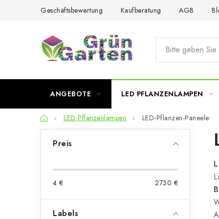
Zum
Geschäftsbewertung
Kaufberatung
AGB
Bl
Inhalt
springen
ANGEBOTE
LED PFLANZENLAMPEN
Startseite
LED Pflanzenlampen
LED-Pflanzen-Paneele
S
Preis
e
L
i
L
4
€
2730
€
t
B
W
e
Labels
A