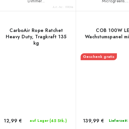
Dimmer...
Microgreens....
Art.-Nr.:
99094
CarboAir Rope Ratchet
COB 100W LE
Heavy Duty, Tragkraft 135
Wachstumspanel mi
kg
Geschenk gratis
12,99 €
139,99 €
(45 Stk.)
auf Lager
Lieferzeit