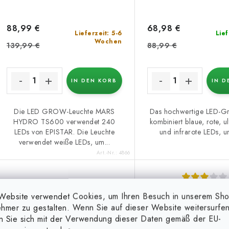
P
t
r
i
88,99 €
68,98 €
Lieferzeit: 5-6
Lief
o
Wochen
e
139,99 €
88,99 €
d
r
u
IN DEN KORB
IN D
u
k
n
Die LED GROW-Leuchte MARS
Das hochwertige LED-G
HYDRO TS600 verwendet 240
kombiniert blaue, rote, ul
g
LEDs von EPISTAR. Die Leuchte
und infrarote LEDs, um
e
verwendet weiße LEDs, um...
Art.-Nr.:
4866
AzureGrow
AzureGrow
Website verwendet Cookies, um Ihren Besuch in unserem Sh
Pflanzenwachstums-LED
Pflanzenwachstum
hmer zu gestalten. Wenn Sie auf dieser Website weitersurfen
Panel 480W dimmbar
Panel 100 W di
en Sie sich mit der Verwendung dieser Daten gemäß der EU-