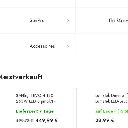
SunPro
ThinkGr
Accessoires
Meistverkauft
SANlight EVO 4-120
Lumatek Dimmer f
265W LED 3 µmol/J -
Lumatek LED-Leuc
V1.5
Lieferzeit: 7 Tage
auf Lager
(15 S
449,99 €
28,99 €
499,73 €