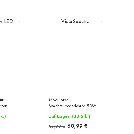
ow LED
ViparSpectra
ür
Modulares
hten
Wachstumsreflektor 50W
Fullspektrum (3-Pack =
tk.)
auf Lager
(32 Stk.)
150W)
60,99 €
85,99 €