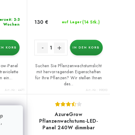
erzeit: 2-3
130 €
(14 Stk.)
auf Lager
Wochen
EN KORB
IN DEN KORB
row-Panel
Suchen Sie Pflanzenwachstumslicht
traviolette
mit hervorragenden Eigenschaften
 ein...
für Ihre Pflanzen? Wir stellen Ihnen
das...
Art.-Nr.:
4471
Art.-Nr.:
99093
AzureGrow
op
s-LED-
Pflanzenwachstums-LED-
,
mmbar
Panel 240W dimmbar