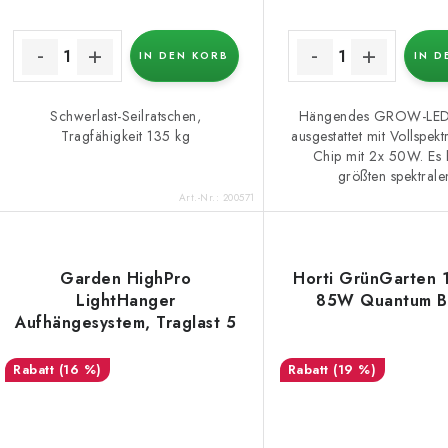
IN DEN KORB
IN D
Schwerlast-Seilratschen,
Hängendes GROW-LED-
Tragfähigkeit 135 kg
ausgestattet mit Vollspe
Chip mit 2x 50W. Es 
größten spektralen
Art.-Nr.:
200571
Garden HighPro
Horti GrünGarten 
LightHanger
85W Quantum B
Aufhängesystem, Traglast 5
kg
(16 %)
(19 %)