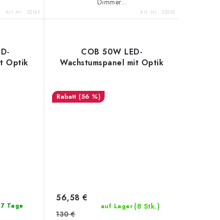
Dimmer...
Art.-Nr.:
52145
Art.-Nr.:
55532
D-
COB 50W LED-
t Optik
Wachstumspanel mit Optik
(56 %)
56,58 €
(8 Stk.)
: 7 Tage
auf Lager
130 €