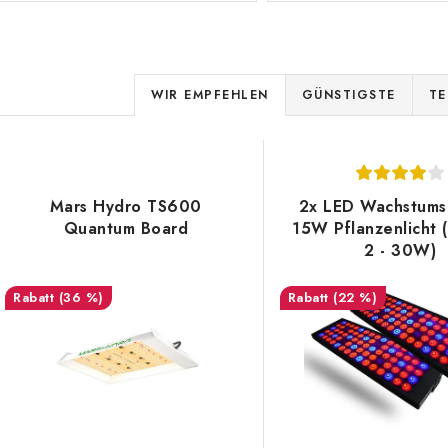
P
WIR EMPFEHLEN
GÜNSTIGSTE
TE
r
L
o
d
Mars Hydro TS600
2x LED Wachstums
s
Quantum Board
15W Pflanzenlicht 
u
2 - 30W)
k
e
(36 %)
(22 %)
t
d
s
e
o
r
r