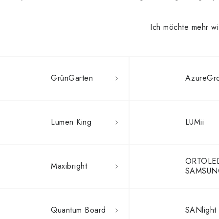
Ich möchte mehr w
GrünGarten
AzureGr
Lumen King
LUMii
ORTOLE
Maxibright
SAMSUN
Quantum Board
SANlight