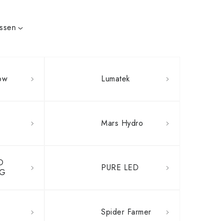
issen
ow
Lumatek
Mars Hydro
D
PURE LED
G
Spider Farmer