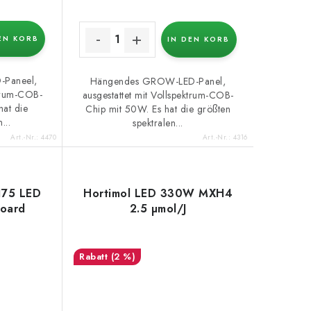
EN KORB
IN DEN KORB
Paneel,
Hängendes GROW-LED-Panel,
ktrum-COB-
ausgestattet mit Vollspektrum-COB-
hat die
Chip mit 50W. Es hat die größten
...
spektralen...
Art.-Nr.:
4470
Art.-Nr.:
4316
175 LED
Hortimol LED 330W MXH4
oard
2.5 µmol/J
(2 %)