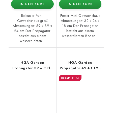
IN DEN KORB
IN DEN KORB
Robuster Mini-
Fester Mini-Gewächshaus
Gewächshaus groß
Abmessungen: 32 x 24 x
Abmessungen: 59 x 39 x
18 cm Der Propagator
24 cm Der Propagator
besteht aus einem
besteht aus einem
wasserdichten Boden...
wasserdichten...
HGA Garden
HGA Garden
Propagator 32 + CT12
Propagator 42 + CT24
Tray + Eazy Plug
Tray + Eazy Plug (für
(31 %)
24 Pflanzen)