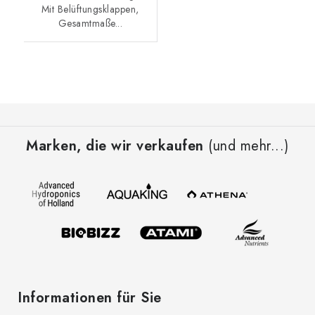
Mit Belüftungsklappen,
Gesamtmaße...
F
u
Marken, die wir verkaufen
(und mehr...)
ß
z
e
i
l
e
Informationen für Sie