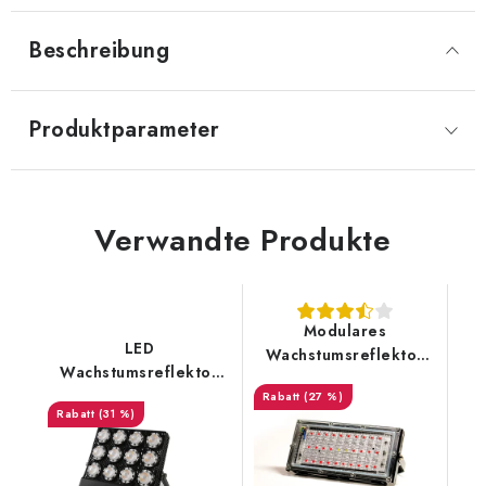
Beschreibung
Produktparameter
Verwandte Produkte
Modulares
LED
Wachstumsreflektor
Wachstumsreflektor
50W Fullspektrum
45W SANSI
(27 %)
(31 %)