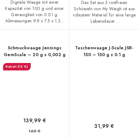
Digitale Waage mit einer
Das Set aus 3 rostfreien
Kapazität von 100 g und einer
Schüsseln von My Weigh ist aus
Genauigkeit von 0.01 g.
robustem Material für eine lange
Abmessungen 9.8 x 7.5 x 1.2...
Lebensdauer...
Schmuckwaage Jennings
Taschenwaage J-Scale JSR-
GemScale – 20 g x 0,002 g
150 – 150 g x 0.1 g
(12 %)
139,99 €
31,99 €
160 €