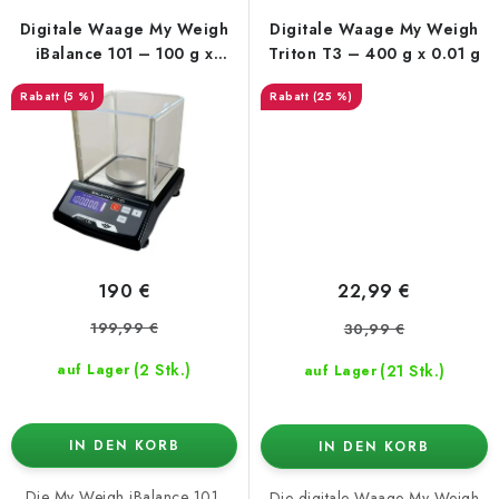
Digitale Waage My Weigh
Digitale Waage My Weigh
iBalance 101 – 100 g x
Triton T3 – 400 g x 0.01 g
0.005 g
(5 %)
(25 %)
190 €
22,99 €
199,99 €
30,99 €
(2 Stk.)
(21 Stk.)
auf Lager
auf Lager
IN DEN KORB
IN DEN KORB
Die My Weigh iBalance 101,
Die digitale Waage My Weigh