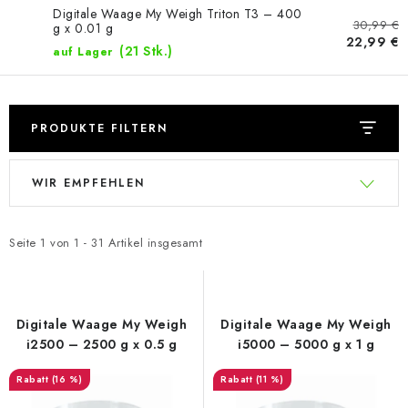
Digitale Waage My Weigh Triton T3 – 400
30,99 €
g x 0.01 g
22,99 €
(21 Stk.)
auf Lager
PRODUKTE FILTERN
L
P
WIR EMPFEHLEN
i
r
s
o
t
d
Seite
1
von
1
-
31
Artikel insgesamt
e
u
d
k
e
t
Digitale Waage My Weigh
Digitale Waage My Weigh
r
s
i2500 – 2500 g x 0.5 g
i5000 – 5000 g x 1 g
P
o
(16 %)
(11 %)
r
r