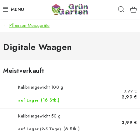
Zum
Such
Inhalt
springen
Pflanzen-Messgeräte
ANGEBOTE
LED PFLANZENLAMPEN
Digitale Waagen
ANBAUBEDARF FÜR DEN HEIMANBAU
Meistverkauft
AQUARISTIK
Kalibriergewicht 100 g
3,99 €
MICROGREENS
2,99 €
(16 Stk.)
auf Lager
SMARTER GARTEN
Kalibriergewicht 50 g
3,99 €
Geschäftsbewertung
Kaufberatung
AGB
Blog
(6 Stk.)
auf Lager (2-5 Tage)
Kontakt
Datenschutzerklärung
Impressum