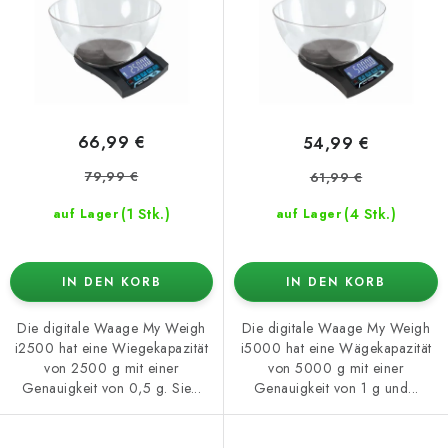
o
t
d
i
u
e
k
r
t
u
66,99 €
54,99 €
e
n
79,99 €
61,99 €
g
(1 Stk.)
(4 Stk.)
auf Lager
auf Lager
IN DEN KORB
IN DEN KORB
Die digitale Waage My Weigh
Die digitale Waage My Weigh
i2500 hat eine Wiegekapazität
i5000 hat eine Wägekapazität
von 2500 g mit einer
von 5000 g mit einer
Genauigkeit von 0,5 g. Sie...
Genauigkeit von 1 g und...