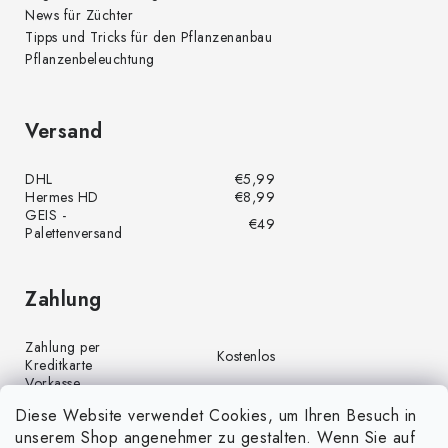
News für Züchter
Tipps und Tricks für den Pflanzenanbau
Pflanzenbeleuchtung
Versand
DHL
€5,99
Hermes HD
€8,99
GEIS -
€49
Palettenversand
Zahlung
Zahlung per
Kostenlos
Kreditkarte
Vorkasse
Kostenlos
(Banküberweisung)
Diese Website verwendet Cookies, um Ihren Besuch in
Zahlung per PayPal
Kostenlos
unserem Shop angenehmer zu gestalten. Wenn Sie auf
Nachnahme
€4,00