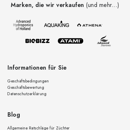
e
Marken, die wir verkaufen
(und mehr...)
ß
l
z
e
e
m
i
e
l
n
t
e
e
d
Informationen für Sie
e
r
Geschäftsbedingungen
L
Geschäftsbewertung
i
Datenschutzerklärung
s
t
e
Blog
Allgemeine Ratschläge für Züchter