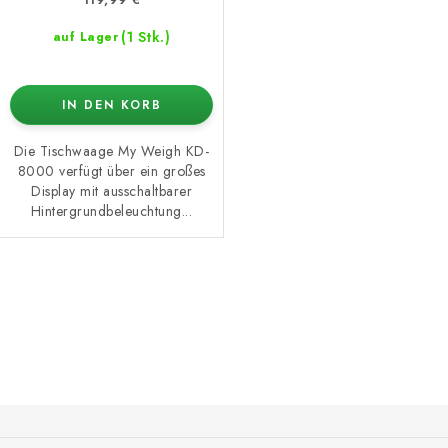
(1 Stk.)
auf Lager
IN DEN KORB
Die Tischwaage My Weigh KD-
8000 verfügt über ein großes
Display mit ausschaltbarer
Hintergrundbeleuchtung...
S
t
e
u
e
F
r
u