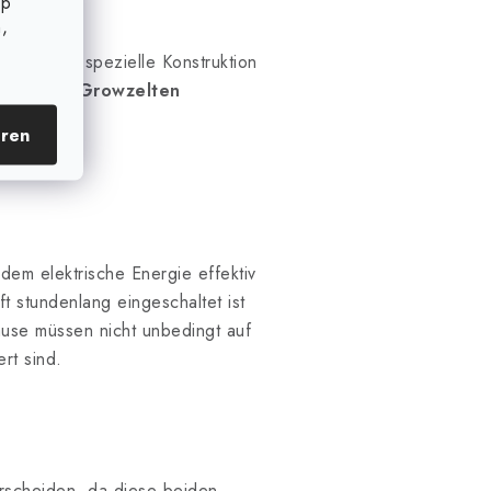
op
,
nnen eine spezielle Konstruktion
stigung in
Growzelten
Montage in
eren
dem elektrische Energie effektiv
t stundenlang eingeschaltet ist
se müssen nicht unbedingt auf
rt sind.
rscheiden, da diese beiden