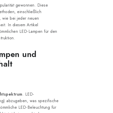
ularität gewonnen. Diese
thoden, einschließlich
, wie bei jeder neuen
t. In diesem Artikel
rkömmlichen LED-Lampen für den
truktion.
ampen und
halt
chtspektrum
. LED-
ung) abzugeben, was spezifische
rkömmliche LED-Beleuchtung für