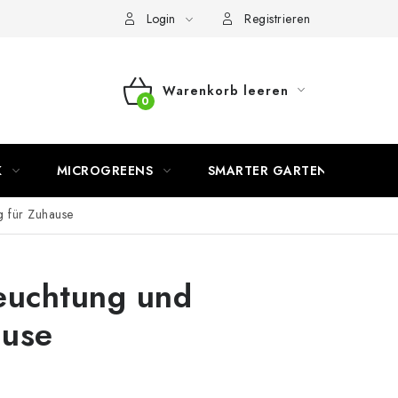
Login
Registrieren
Warenkorb leeren
WARENKORB
K
MICROGREENS
SMARTER GARTEN
g für Zuhause
euchtung und
ause