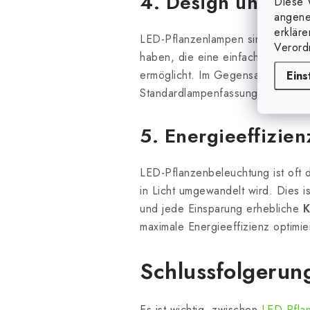
4. Design und Kon
Diese 
angene
erklär
LED-Pflanzenlampen sind oft auf d
Verord
haben, die eine einfache Installa
ermöglicht. Im Gegensatz dazu s
Eins
Standardlampenfassungen und Deck
5. Energieeffizien
LED-Pflanzenbeleuchtung ist oft 
in Licht umgewandelt wird. Dies is
und jede Einsparung erhebliche
K
maximale Energieeffizienz optimier
Schlussfolgerun
Es ist wichtig, zwischen
LED-Pfla