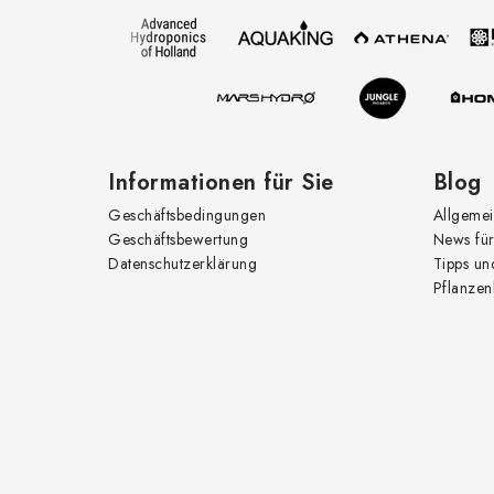
z
e
i
l
e
Informationen für Sie
Blog
Geschäftsbedingungen
Allgemei
Geschäftsbewertung
News für
Datenschutzerklärung
Tipps un
Pflanzen