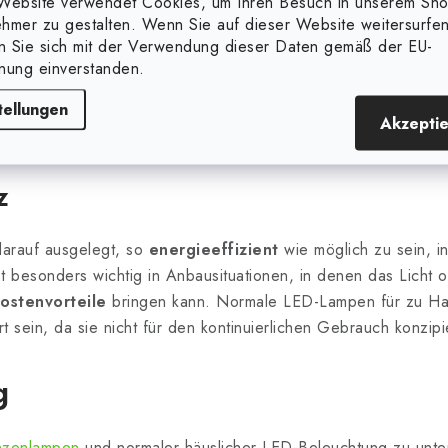
struktion
Website verwendet Cookies, um Ihren Besuch in unserem Sh
hmer zu gestalten. Wenn Sie auf dieser Website weitersurfen
en Sie sich mit der Verwendung dieser Daten gemäß der EU-
ie praktischen Bedürfnisse der Züchter zugeschnitten. Sie kö
nung einverstanden.
tion über den Pflanzen oder ein gezieltes Design für die Befe
ind normale LED-Lampen für zu Hause normalerweise für die 
tellungen
Akzepti
en konzipiert und nicht für Pflanzzwecke optimiert.
z
darauf ausgelegt, so
energieeffizient
wie möglich zu sein, in
t besonders wichtig in Anbausituationen, in denen das Licht of
ostenvorteile
bringen kann. Normale LED-Lampen für zu Hau
t sein, da sie nicht für den kontinuierlichen Gebrauch konzipie
g
nzenlampen
und normaler häuslicher LED-Beleuchtung zu unte