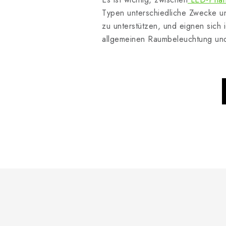
Typen unterschiedliche Zwecke u
zu unterstützen, und eignen sich
allgemeinen Raumbeleuchtung und 
F
u
ß