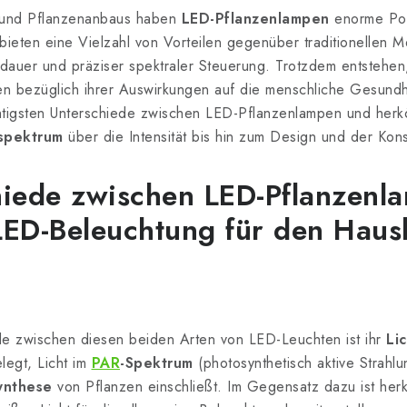
 und Pflanzenanbaus haben
LED-Pflanzenlampen
enorme Pop
eten eine Vielzahl von Vorteilen gegenüber traditionellen Me
dauer und präziser spektraler Steuerung. Trotzdem entstehen
 bezüglich ihrer Auswirkungen auf die menschliche Gesundhei
ichtigsten Unterschiede zwischen LED-Pflanzenlampen und he
tspektrum
über die Intensität bis hin zum Design und der Kons
hiede zwischen LED-Pflanzenl
ED-Beleuchtung für den Haus
ede zwischen diesen beiden Arten von LED-Leuchten ist ihr
Li
legt, Licht im
PAR
-Spektrum
(photosynthetisch aktive Strahl
ynthese
von Pflanzen einschließt. Im Gegensatz dazu ist he