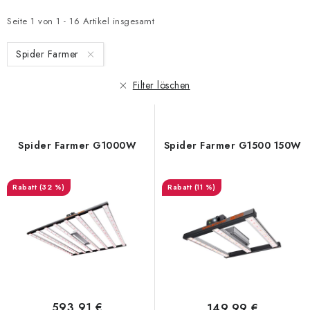
s
o
t
d
Seite
1
von
1
-
16
Artikel insgesamt
e
u
Spider Farmer
d
k
e
t
Filter löschen
r
s
P
o
r
r
Spider Farmer G1000W
Spider Farmer G1500 150W
o
t
d
i
(32 %)
(11 %)
u
e
k
r
t
u
e
n
g
593,91 €
149,99 €