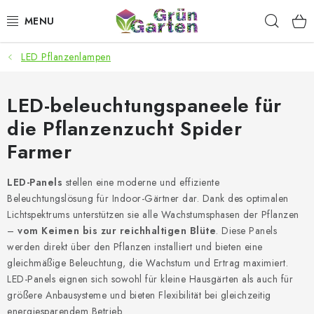
Zum
Such
Inhalt
springen
LED Pflanzenlampen
ANGEBOTE
LED PFLANZENLAMPEN
LED-beleuchtungspaneele für
die Pflanzenzucht Spider
ANBAUBEDARF FÜR DEN HEIMANBAU
Farmer
AQUARISTIK
LED-Panels
stellen eine moderne und effiziente
Beleuchtungslösung für Indoor-Gärtner dar. Dank des optimalen
MICROGREENS
Lichtspektrums unterstützen sie alle Wachstumsphasen der Pflanzen
–
vom Keimen bis zur reichhaltigen Blüte
. Diese Panels
SMARTER GARTEN
werden direkt über den Pflanzen installiert und bieten eine
gleichmäßige Beleuchtung, die Wachstum und Ertrag maximiert.
LED-Panels eignen sich sowohl für kleine Hausgärten als auch für
Geschäftsbewertung
Kaufberatung
AGB
Blog
größere Anbausysteme und bieten Flexibilität bei gleichzeitig
Kontakt
Datenschutzerklärung
Impressum
energiesparendem Betrieb.