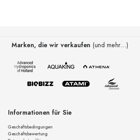
F
u
Marken, die wir verkaufen
(und mehr...)
ß
z
e
i
l
e
Informationen für Sie
Geschäftsbedingungen
Geschäftsbewertung