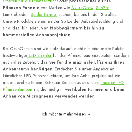
Streifen für die Pflanzenzucht
oder
professionelle LED-
l
Pflanzen-Paneele
von Marken wie
AzureGrow
,
SunPro
,
e
Lumatek oder
Spider Farmer
suchen, bei uns finden Sie alles.
m
Unsere Produkte stehen an der Spitze der Anbaubeleuchtung und
e
sind ideal für jeden,
von Hobbygärtnern bis hin zu
n
kommerziellen Anbauprojekten
.
t
Bei GrunGarten sind wir stolz darauf, nicht nur eine breite Palette
e
hochwertiger
LED Strahler
für den Pflanzenbau anzubieten, sondern
d
auch alles Zubehör,
das Sie für die maximale Effizienz Ihres
e
Anbauraums benötigen
. Entdecken Sie unser Angebot an
r
künstlichen LED Pflanzenlichtern, um Ihre Anbauprojekte auf ein
L
neues Level zu heben. Schauen Sie sich auch unsere
linearen LED
i
Pflanzenlampen
an, die häufig in
vertikalen Farmen und beim
s
Anbau von Microgreens verwendet werden
.
t
e
Ich möchte mehr wissen