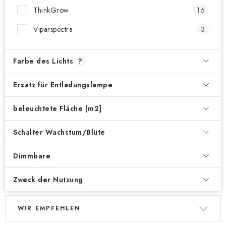
ThinkGrow
16
Viparspectra
3
Farbe des Lichts
?
Ersatz für Entladungslampe
beleuchtete Fläche [m2]
Schalter Wachstum/Blüte
Dimmbare
Zweck der Nutzung
L
P
WIR EMPFEHLEN
i
r