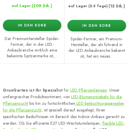
(209 Stk.)
(15 Stk.)
auf Lager
auf Lager (2-5 Tage)
IN DEN KORB
IN DEN KORB
Der Premiumhersteller Spider-
Spider-Farmer, ein Premium-
Farmer, der in der LED-
Hersteller, der als führend in
Anbaubranche wirklich eine
der LED-Anbaubranche bekannt
bekannte Spitzenmarke ist,...
ist, hat ein neues...
S
t
GrunGarten ist Ihr Spezialist
für
LED Pflanzenlampen
. Unser
e
umfangreiches Produktsortiment, von
LED-Blumenzwiebeln für die
u
Pflanzenzucht
bis hin zu fortschrittlichen
LED-beleuchtungspaneelen
e
für die Pflanzenzucht
, ist speziell darauf ausgelegt, Ihren
spezifischen Bedürfnissen im Bereich des Indoor-Anbaus gerecht zu
r
werden. Ob Sie effiziente E27 LED-Wachstumslampen,
flexible LED-
e