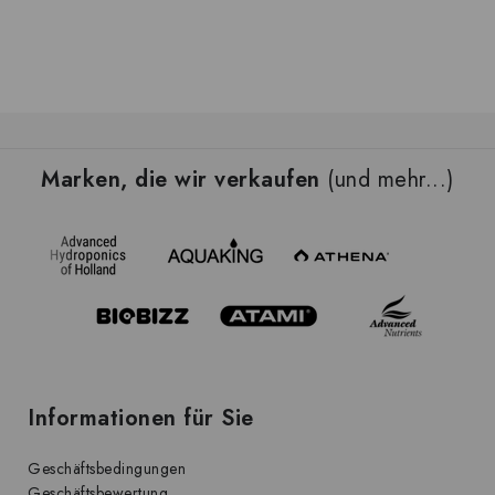
F
u
Marken, die wir verkaufen
(und mehr...)
ß
z
e
i
l
e
Informationen für Sie
Geschäftsbedingungen
Geschäftsbewertung