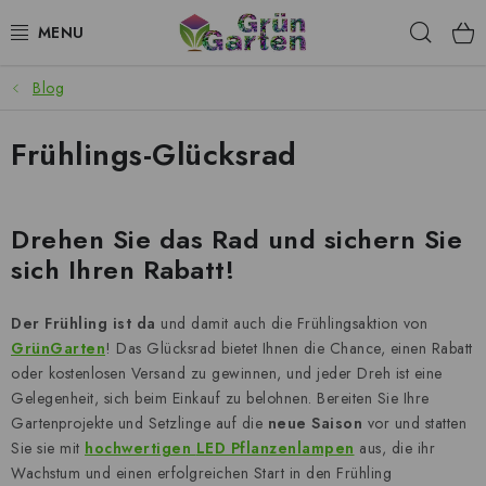
Zum
Such
Inhalt
springen
Blog
ANGEBOTE
Frühlings-Glücksrad
LED PFLANZENLAMPEN
ANBAUBEDARF FÜR DEN HEIMANBAU
Drehen Sie das Rad und sichern Sie
sich Ihren Rabatt!
AQUARISTIK
MICROGREENS
Der Frühling ist da
und damit auch die Frühlingsaktion von
GrünGarten
! Das Glücksrad bietet Ihnen die Chance, einen Rabatt
oder kostenlosen Versand zu gewinnen, und jeder Dreh ist eine
SMARTER GARTEN
Gelegenheit, sich beim Einkauf zu belohnen. Bereiten Sie Ihre
Gartenprojekte und Setzlinge auf die
neue Saison
vor und statten
Geschäftsbewertung
Kaufberatung
AGB
Blog
Sie sie mit
hochwertigen
LED Pflanzenlampen
aus, die ihr
Kontakt
Datenschutzerklärung
Impressum
Wachstum und einen erfolgreichen Start in den Frühling