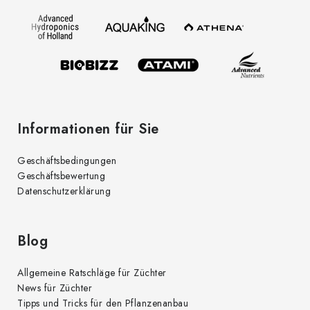
z
e
i
l
e
Informationen für Sie
Geschäftsbedingungen
Geschäftsbewertung
Datenschutzerklärung
Blog
Allgemeine Ratschläge für Züchter
News für Züchter
Tipps und Tricks für den Pflanzenanbau