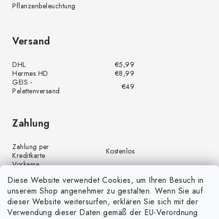
Pflanzenbeleuchtung
Versand
DHL
€5,99
Hermes HD
€8,99
GEIS -
€49
Palettenversand
Zahlung
Zahlung per
Kostenlos
Kreditkarte
Vorkasse
Kostenlos
(Banküberweisung)
Diese Website verwendet Cookies, um Ihren Besuch in
Zahlung per PayPal
Kostenlos
unserem Shop angenehmer zu gestalten. Wenn Sie auf
Nachnahme
€4,00
dieser Website weitersurfen, erklären Sie sich mit der
Verwendung dieser Daten gemäß der EU-Verordnung