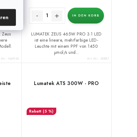
KORB
IN DEN KORB
eren
k Zeus
LUMATEK ZEUS 465W PRO 3.1 LED
here
ist eine lineare, mehrfarbige LED-
Modell.
Leuchte mit einem PPF von 1450
µmol/s und...
.-Nr.:
N49135
Art.-Nr.:
50887
eiste
Lumatek ATS 300W - PRO
(5 %)