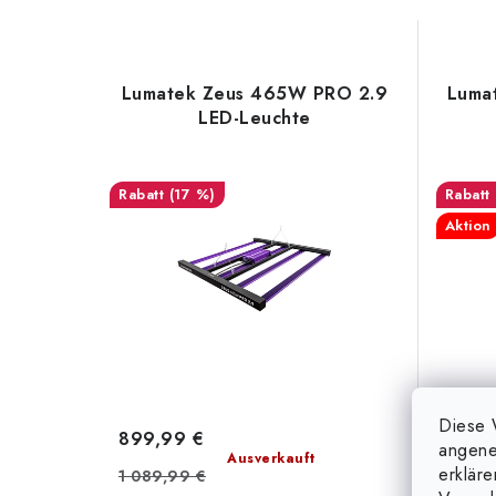
Lumatek Zeus 465W PRO 2.9
Luma
LED-Leuchte
(17 %)
Aktion
Diese 
899,99 €
959,
angene
Ausverkauft
erklär
1 089,99 €
1 380 