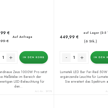
,99 €
auf Lager (2-5
449,99 €
Auf Anfrage
,99 €
(6 Stk.)
IN DEN KORB
IN DEN 
andneue Zeus 1000W Pro setzt
Lumatek LED Bar Far-Red 50W i
ue Maßstäbe im Bereich der
ergänzende Leuchte für Lumate
wertigen LED-Beleuchtung für
Sie erweitert das Spektrum au
den...
Art.-Nr.:
39178
Ar