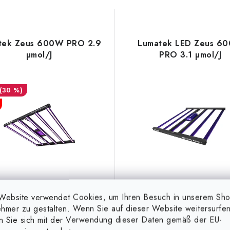
tek Zeus 600W PRO 2.9
Lumatek LED Zeus 6
µmol/J
PRO 3.1 µmol/J
(30 %)
Website verwendet Cookies, um Ihren Besuch in unserem Sh
98 €
auf Lager (2-5
hmer zu gestalten. Wenn Sie auf dieser Website weitersurfen
1 380 €
Auf Anfrage
en Sie sich mit der Verwendung dieser Daten gemäß der EU-
€
(8 Stk.)