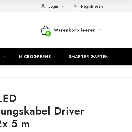
Login
Registrieren
Warenkorb leeren
WARENKORB
K
MICROGREENS
SMARTER GARTEN
m
LED
ungskabel Driver
2x 5 m