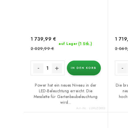
1 739,99 €
1 719
(1 Stk.)
auf Lager
2 029,99 €
2 069
IN DEN KORB
Power hat ein neues Niveau in der
Die br
LED-Beleuchtung erreicht. Die
ne
Messlatte für Gartenbaubeleuchtung
hoch
wird...
Art.-Nr.:
LUMLED003