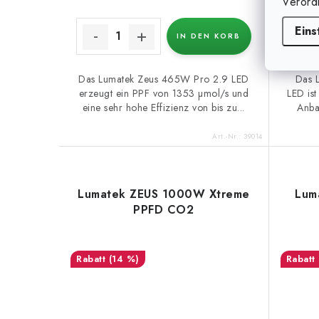
Verord
Eins
IN DEN KORB
Das Lumatek Zeus 465W Pro 2.9 LED
Das 
erzeugt ein PPF von 1353 µmol/s und
LED ist
eine sehr hohe Effizienz von bis zu...
Anbau
Art.-Nr.:
39014
Lumatek ZEUS 1000W Xtreme
Lum
PPFD CO2
(14 %)