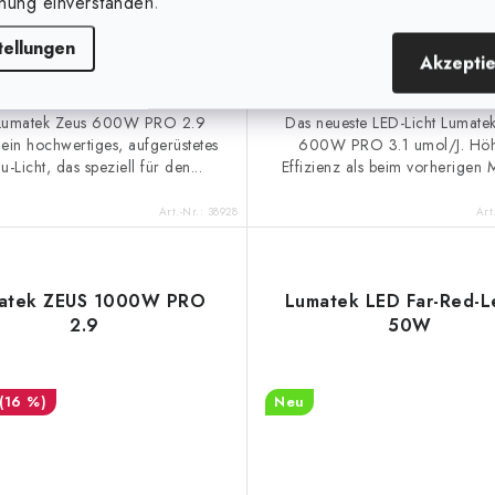
nung einverstanden.
tellungen
IN DEN KORB
IN DEN 
Akzepti
Lumatek Zeus 600W PRO 2.9
Das neueste LED-Licht Lumate
 ein hochwertiges, aufgerüstetes
600W PRO 3.1 umol/J. Hö
-Licht, das speziell für den...
Effizienz als beim vorherigen 
Art.-Nr.:
38928
Art
atek ZEUS 1000W PRO
Lumatek LED Far-Red-L
2.9
50W
(16 %)
Neu