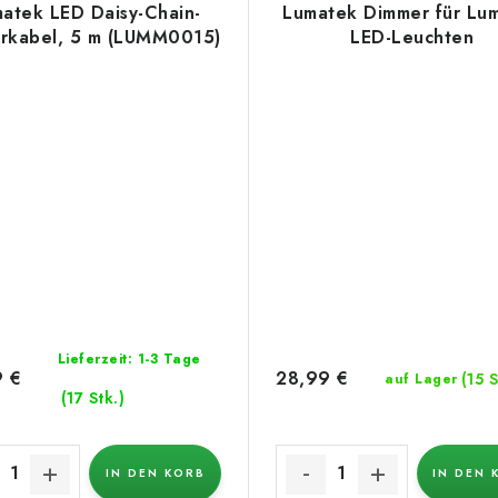
atek LED Daisy-Chain-
Lumatek Dimmer für Lu
rkabel, 5 m (LUMM0015)
LED-Leuchten
Lieferzeit: 1-3 Tage
9 €
28,99 €
(15 S
auf Lager
(17 Stk.)
IN DEN KORB
IN DEN 