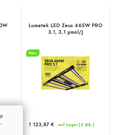
00W
Lumatek LED Zeus 465W PRO
3.1, 3,1 µmol/J
Neu
op
 Tage)
,
1 123,87 €
(3 Stk.)
auf Lager