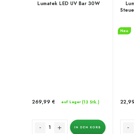
Lumatek LED UV Bar 30W
Lum
Steue
Neu
269,99 €
22,9
(13 Stk.)
auf Lager
IN DEN KORB