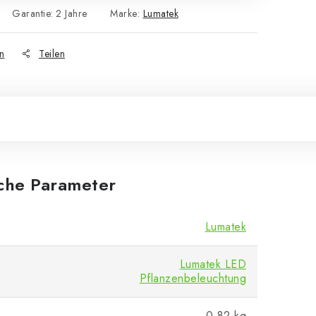
Garantie
:
2 Jahre
Marke:
Lumatek
n
Teilen
iche Parameter
Lumatek
Lumatek LED
Pflanzenbeleuchtung
0.82 kg