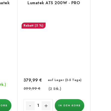
matek
Lumatek ATS 200W - PRO
(5 %)
379,99 €
auf Lager (2-5 Tage)
tk.)
399,99 €
(2 Stk.)
KORB
IN DEN KORB