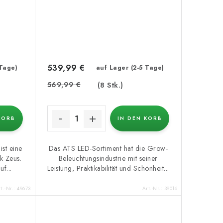
539,99 €
 Tage)
auf Lager (2-5 Tage)
569,99 €
(8 Stk.)
KORB
IN DEN KORB
st eine
Das ATS LED-Sortiment hat die Grow-
k Zeus.
Beleuchtungsindustrie mit seiner
f...
Leistung, Praktikabilität und Schönheit...
t.-Nr.:
49673
Art.-Nr.:
39016